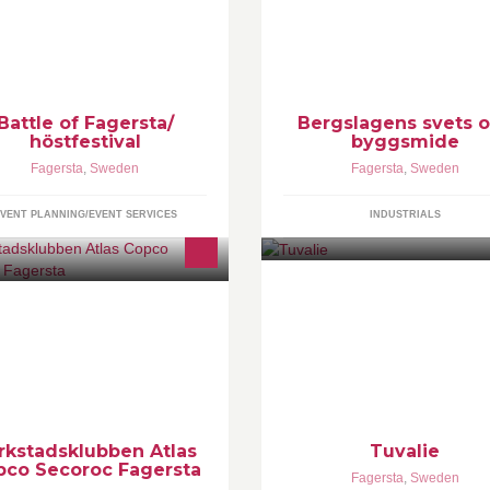
älpa till på och med en festival.
verkstadsindustrin genom uthy
av tjänster och kunskap !
Battle of Fagersta/
Bergslagens svets 
höstfestival
byggsmide
Fagersta
,
Sweden
Fagersta
,
Sweden
VENT PLANNING/EVENT SERVICES
INDUSTRIALS
 är en facklig klubb inom
Tuvalie - Din lokala butik med b
dustrifacket Metall och tillhör IF
sortimentet av damkläder och
talls avdelning 13, Bergslagen.
inredning. Hos oss hittar Ni fler
ubben organiserar ca:600
starka varumärken.
dlemmar.
rkstadsklubben Atlas
Tuvalie
pco Secoroc Fagersta
Fagersta
,
Sweden