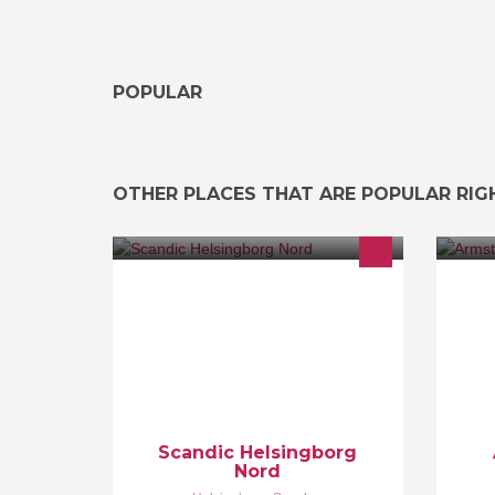
POPULAR
OTHER PLACES THAT ARE POPULAR RI
Scandic erbjuder 160 hotell i nio
Vi
länder. Hitta och boka hotell,
an
konferenslokal och nöjespaket hos
sp
Nordens ledande hotellkedja.
Välkommen till Scandic!
Scandic Helsingborg
Nord