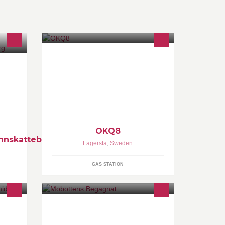
rberg
OKQ8
OKQ8
nnskatteberg
Fagersta
,
Sweden
GAS STATION
VÄLKOMMEN TILL MIN SÄLJSIDA
och
Här kommer jag lägga upp diverse
begagnade kläder och saker. Mycket