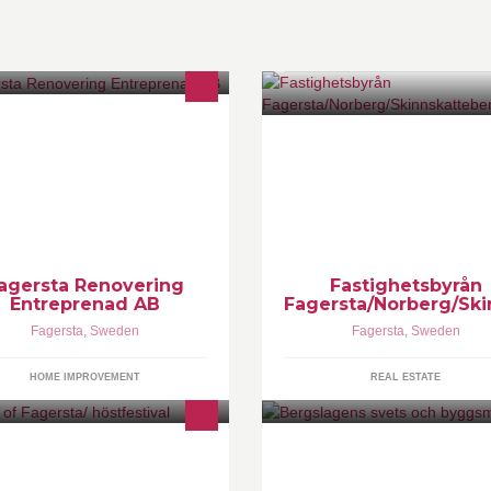
la typer av Entreprenader
Fastighetsbyrån i Fagersta, No
och Skinnskatteberg
agersta Renovering
Fastighetsbyrån
Entreprenad AB
Fagersta/Norberg/Ski
Fagersta
,
Sweden
Fagersta
,
Sweden
HOME IMPROVEMENT
REAL ESTATE
nna sida är för de som tycker det
Min affärsplan är att utföra
nder för lite i Fagersta och skulle
svetsarbeten, smide, montage 
nna tänka sig att ställa upp och
service åt den mekaniska