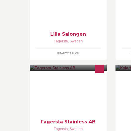
skin scruber och pure cell treatment,
Lash lift, Hot stone massage Spray
tannning mm.
Lilla Salongen
Fagersta
,
Sweden
BEAUTY SALON
Fagersta Stainless AB
Fagersta
,
Sweden