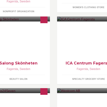
Fagersta
,
Sweden
WOMEN'S CLOTHING STORE
NONPROFIT ORGANIZATION
ICA Supermarket Centrum
Salong Skönheten
ICA Centrum Fagers
Fagersta
,
Sweden
Fagersta
,
Sweden
BEAUTY SALON
SPECIALTY GROCERY STORE
Butik och serviceverkstad för
Trädgårdsmaskiner, Cyklar och