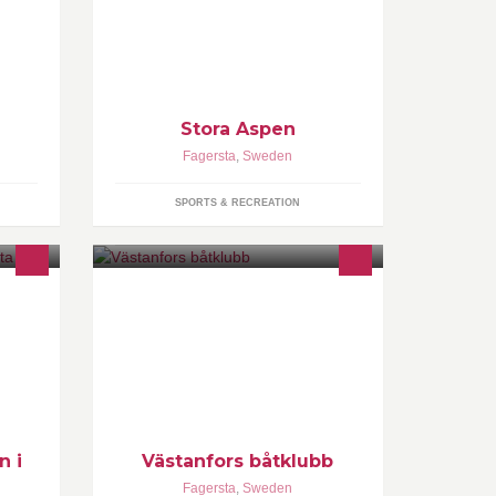
Stora Aspen
Fagersta
,
Sweden
SPORTS & RECREATION
Vi är en ideell förening bestående av
ca 300 medlemmar.
n i
Västanfors båtklubb
Fagersta
,
Sweden