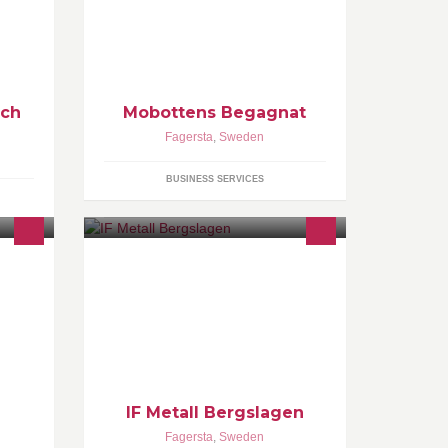
rning
av det kommer att vara inriktat mot
barn. //Emma
och
Mobottens Begagnat
Fagersta
,
Sweden
BUSINESS SERVICES
rett
Fackförbundet IF Metall organiserar
anställda inom industrin. Genom att
a
vi är många ökar våra möjligheter att
förbättra våra villkor.
IF Metall Bergslagen
Fagersta
,
Sweden