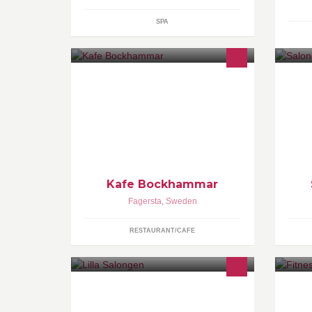
SPA
café, hantverk och pelargon
Kafe Bockhammar
Fagersta
,
Sweden
RESTAURANT/CAFE
Hudvård.kroppsvård,Fotvård
produkter från Maria Åkerberg! Ultra