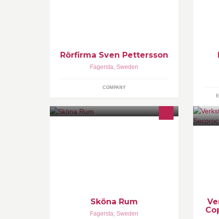
sk=app_560737327284015&ref=ts
hj
Rörfirma Sven Pettersson
Fagersta
,
Sweden
COMPANY
E
Sköna Rum består av tre företag
Vi
under samma tak, Västanfors
In
Fothälsa, MM Massage och Lindas
Me
Hälsokälla.
Kl
me
Sköna Rum
Ve
Co
Fagersta
,
Sweden