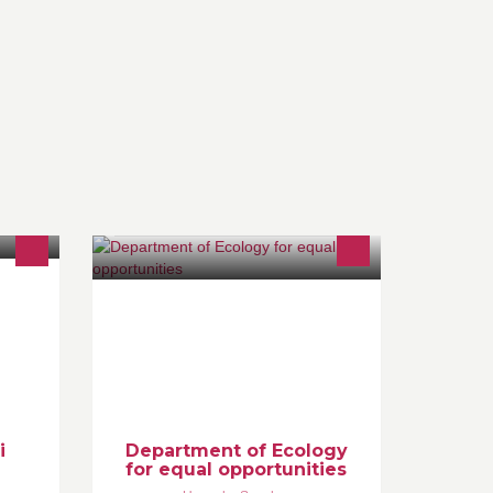
 Vi
The Deartment of Ecology is
rks på
committed to eliminating
fina &
discrimination and advancing equal
årt
access in all opportunities.
i
Department of Ecology
for equal opportunities