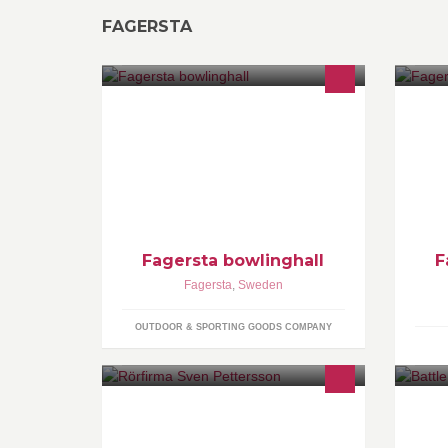
FAGERSTA
Bowling, kafé, smörgås, varm och
Al
kall dryck, ala carte.
Fagersta bowlinghall
F
Fagersta
,
Sweden
OUTDOOR & SPORTING GOODS COMPANY
Läs mer om oss!
De
https://www.facebook.com/pages/R%C3%B6rfirma-
hä
Sven-Pettersson/652695388157318?
ku