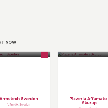
GHT NOW
 är ett företag som säljer utrustning
Hjärtligt välkomna till Affamato.
passad för polis,militär samt
älskar Italiensk mat och det mä
ortskyttar och jägare.
våra pizzor. Här används bara 
färska råvaror, välkommen till v
Italien
Armstech Sweden
Pizzeria Affamato 
Skurup
Värmdö
,
Sweden