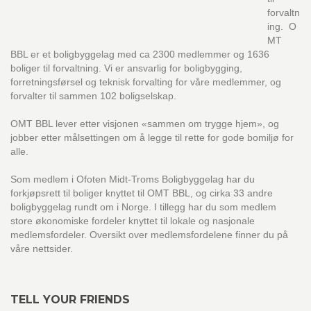
forvaltn
ing. O
MT
BBL er et boligbyggelag med ca 2300 medlemmer og 1636
boliger til forvaltning. Vi er ansvarlig for boligbygging,
forretningsførsel og teknisk forvalting for våre medlemmer, og
forvalter til sammen 102 boligselskap.
OMT BBL lever etter visjonen «sammen om trygge hjem», og
jobber etter målsettingen om å legge til rette for gode bomiljø for
alle.
Som medlem i Ofoten Midt-Troms Boligbyggelag har du
forkjøpsrett til boliger knyttet til OMT BBL, og cirka 33 andre
boligbyggelag rundt om i Norge. I tillegg har du som medlem
store økonomiske fordeler knyttet til lokale og nasjonale
medlemsfordeler. Oversikt over medlemsfordelene finner du på
våre nettsider.
TELL YOUR FRIENDS