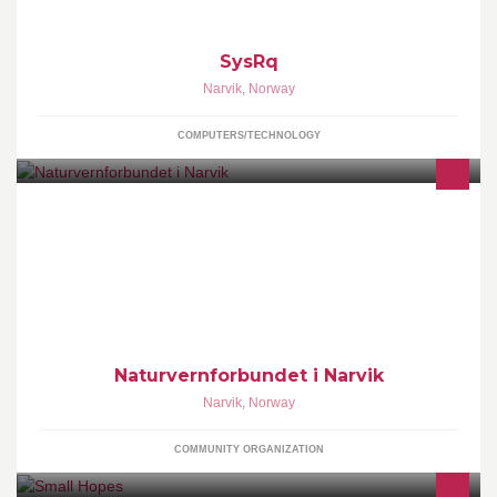
SysRq
Narvik
,
Norway
COMPUTERS/TECHNOLOGY
E-POST: narvik@naturvernforbundet.no
Naturvernforbundet i Narvik
Narvik
,
Norway
COMMUNITY ORGANIZATION