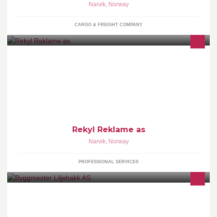
Narvik
,
Norway
CARGO & FREIGHT COMPANY
– For begeistring og kreativt mot!
Rekyl Reklame as
Narvik
,
Norway
PROFESSIONAL SERVICES
Byggmester Liljebakk AS er en lokal bedrift etablert i Narvik.