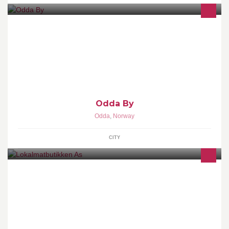
Velkommen til en hyggelig handel i Odda by!
Odda By
Odda
,
Norway
CITY
Vår butikk selger Norsk lokalproduserte matvarer, i hovedsak fra
Midt-Norge. Vi har varer fra ca 70-90 produsenter. Vi har også
kafè med plass til 50