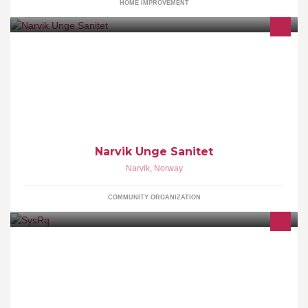
HOME IMPROVEMENT
Vil du være en del av et sosialt jentenettverk i Narvik? I Narvik
Unge Sanitet bidrar vi til et trygt og inkluderende samfunn. Du vil
få flere nye bekjentskaper, men kan selv bestemme hvor mye tid
du vil bruke. Ta kontakt!
Narvik Unge Sanitet
Narvik
,
Norway
COMMUNITY ORGANIZATION
SysRq er en dataklubb under Narvik Studentersamfunn.