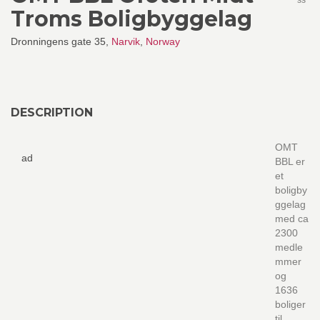
SS
Troms Boligbyggelag
Dronningens gate 35,
Narvik
,
Norway
DESCRIPTION
OMT
ad
BBL er
et
boligby
ggelag
med ca
2300
medle
mmer
og
1636
boliger
til