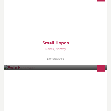
Liten kennel som driver hundeaktivitet og oppdrett etter Norsk
Kennelklubb sine regler, med fokus på å avle friske rasetypiske
chihuahuaer.
Small Hopes
Narvik
,
Norway
PET SERVICES
Håndlagde produkter, laget av Emilie Bjørnå Nettbutikken er
midlertidig stengt for oppgradering org.nr. 913 735 811 MVA