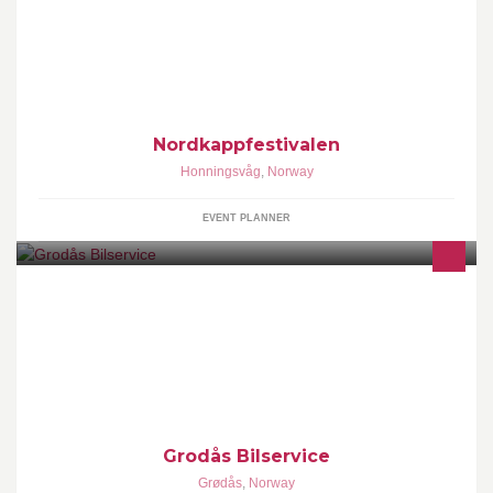
Vi vil legge ut informasjon om Nordkappfestivalen og fra
Nordkappfestivalen. Sjekk også
http://www.radionordkapp.no/page.php?p=84 for
festivalprogrammet.
Nordkappfestivalen
Honningsvåg
,
Norway
EVENT PLANNER
Grodås Bilservice tilbyr no leiekøyring innen landbruk. Vår
målsetting er god effektivitet, god service, best kvalitet og
konkurransedyktige prisar.
Grodås Bilservice
Grødås
,
Norway