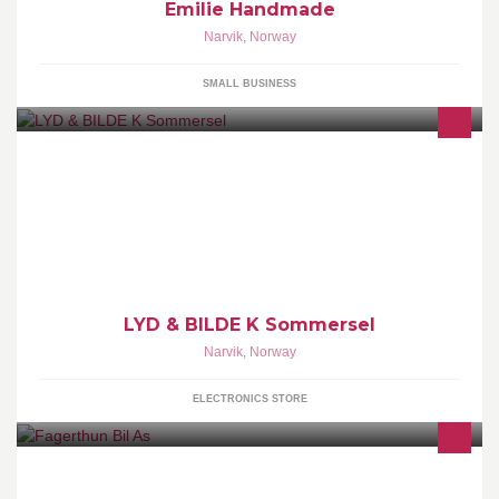
Emilie Handmade
Narvik
,
Norway
SMALL BUSINESS
LYD & BILDE er en butikk i Narvik som driver med salg og service
av HiFi og bilde/lydprodukter.
LYD & BILDE K Sommersel
Narvik
,
Norway
ELECTRONICS STORE
http://fagerthunbil.no/