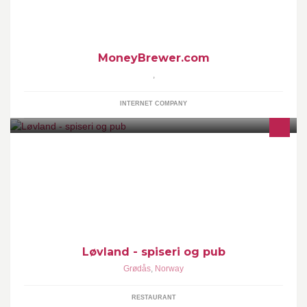
MoneyBrewer.com
,
INTERNET COMPANY
Vi er eit familiedrevet føretak i Hornindal.
Løvland - spiseri og pub
Grødås
,
Norway
RESTAURANT