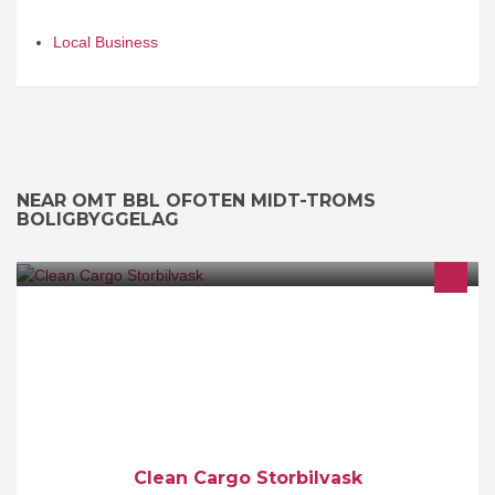
Local Business
NEAR OMT BBL OFOTEN MIDT-TROMS
BOLIGBYGGELAG
Velkommen til Clean Cargo sin side på Facebook, her vil vi
informere om våre nyheter i hverdagen. Clean Cargo er et
døgnåpent og miljøvennlig konsept for storbilvask. Litt mere en
bare en maskin.
Clean Cargo Storbilvask