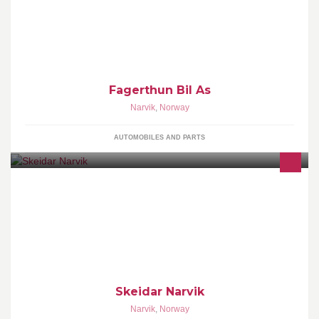
Fagerthun Bil As
Narvik
,
Norway
AUTOMOBILES AND PARTS
SkeidarLiving Group er Norges største privateide selskap innen
møbler og interiør.
Skeidar Narvik
Narvik
,
Norway