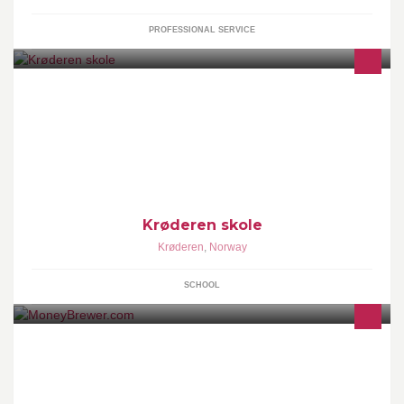
PROFESSIONAL SERVICE
Krøderen Skole ligger i Krødsherad Kommune, med
Krøderfjorden som nærmeste nabo. Skolen ligger sentralt plassert
i Krøderen sentrum, med gangavstand til butikk,
Krødsheradhallen, og ski- og friluftsområder.
Krøderen skole
Krøderen
,
Norway
SCHOOL
Have you considered investing in crowdlending, but find it difficult
to evaluate the many European platforms? Money Brewer