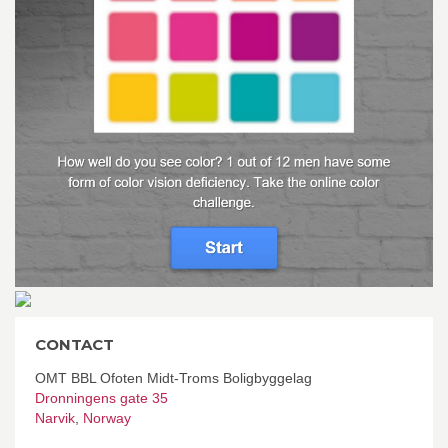
CONTACT
OMT BBL Ofoten Midt-Troms Boligbyggelag
Dronningens gate 35
Narvik
,
Norway