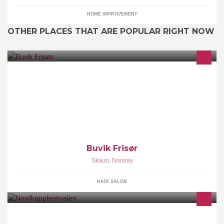
HOME IMPROVEMENT
OTHER PLACES THAT ARE POPULAR RIGHT NOW
Buvik Frisør åpnet dørene 1 september i 2005. Vi holder til inne
på YX-stasjonen i Buvika. Vi ønsker alle velkommen inn til
Buvik Frisør
Skaun
,
Norway
HAIR SALON