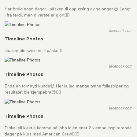
Har brukt noen dager i påsken til oppussing av salongen😃 Langt
i fra ferdi, men d verste er gjort👍🏼
facebook.com
Timeline Photos
Joakim ble sveisen til påske👌🏼
facebook.com
Timeline Photos
Enda en fornøyd kunde😊 Her la jeg mange tynne foliestriper og
resultatet ble kjempebra😊👌🏼
facebook.com
Timeline Photos
D skal bli kjekt å komme på jobb igjen etter 2 kjempe inspirerende
dager på kurs med American Crew💇🏼‍♂️