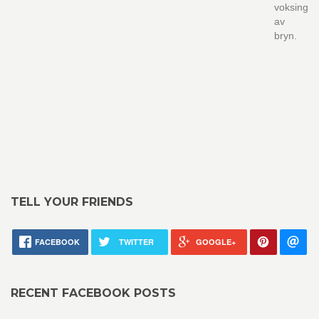
voksing
av
bryn.
TELL YOUR FRIENDS
FACEBOOK
TWITTER
GOOGLE+
RECENT FACEBOOK POSTS