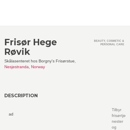
Frisør Hege
BEAUTY, COSMETIC &
PERSONAL CARE
Røvik
Skålasenteret hos Borgny's Frisørstue,
Nesjestranda
,
Norway
DESCRIPTION
Tilbyr
ad
frisørtje
nester
og