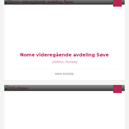
Nome vgs avd Søve Kantine: http://on.fb.me/11NENhp
Nome videregående avdeling Søve
Ulefoss
,
Norway
HIGH SCHOOL
XXLofoten facilitates customized quality group travels in Lofoten,
with activities in the mountain, at sea and in the kitchen. We also
offer scheduled tours all year from fishing, kayaking, biking,
northern lights chase and more for individual travellers.