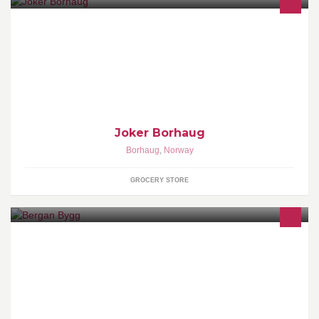
Velkommen til Joker Borhaug!Vi holder til midt i sentrum av
bygda.Foruten dagligvarer har vi
lotto,tipping,rikstoto,verktøy,leker,propan. Se våre gode tilbud.Kom
gjerne med ris og ros!
Joker Borhaug
Borhaug
,
Norway
GROCERY STORE
En lokal byggmesterbedrift på Osterøy. Bergan Bygg tar på seg
store og små oppdrag, eneboliger, næringsbygg, leilighetsbygg
og rehabilitering.