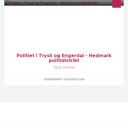
Velkommen til en møteplass mellom innbyggerne og politiet i
Trysil og Engerdal. Bruk siden på en saklig og respektfull måte.
Politiet i Trysil og Engerdal - Hedmark
politidistrikt
Trysil
,
Norway
GOVERNMENT ORGANIZATION