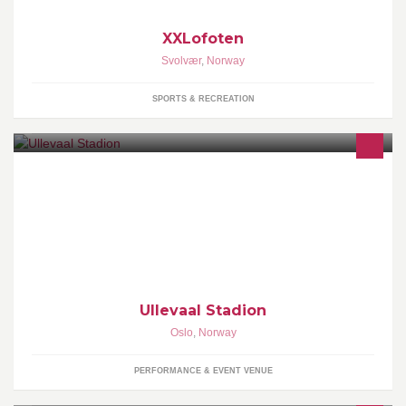
XXLofoten
Svolvær
,
Norway
SPORTS & RECREATION
Ullevaal Stadion, Nasjonalanlegget for fotball i Norge.
Hjemmebanen til Herrelandslaget i fotball.
Ullevaal Stadion
Oslo
,
Norway
PERFORMANCE & EVENT VENUE