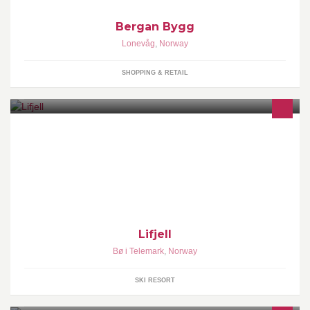
Bergan Bygg
Lonevåg
,
Norway
SHOPPING & RETAIL
#lifjell_telemark #lifjellparken #Hyggelifjell #skilifjell #mittanlegg
Lifjell
Bø i Telemark
,
Norway
SKI RESORT