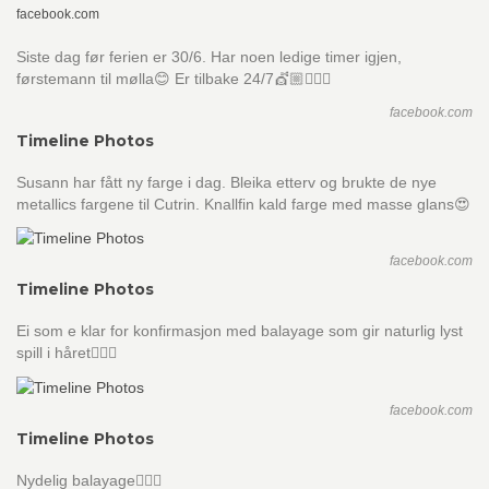
facebook.com
Siste dag før ferien er 30/6. Har noen ledige timer igjen,
førstemann til mølla😊 Er tilbake 24/7💇🏼💇🏼‍♂️
facebook.com
Timeline Photos
Susann har fått ny farge i dag. Bleika etterv og brukte de nye
metallics fargene til Cutrin. Knallfin kald farge med masse glans😍
facebook.com
Timeline Photos
Ei som e klar for konfirmasjon med balayage som gir naturlig lyst
spill i håret👌🏼😃
facebook.com
Timeline Photos
Nydelig balayage👌🏼😃