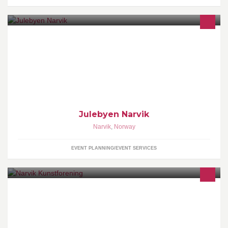
Vi samler alle gode krefter og sammen skal vi skape atmosfære,
julestemning, entusiasme og glede i førjuls-Narvik. En
vinterutgave av Byfesten i Narvik.
Julebyen Narvik
Narvik
,
Norway
EVENT PLANNING/EVENT SERVICES
Narvik kunstforening blev stiftet 1948, den er medlem av Norske
Kunstforeningen og SKINN (Se Kunst i Nord-Norge)