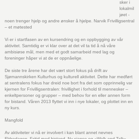
sker i
lokalmil
jøet -
noen trenger hjelp og andre ønsker å hjelpe. Narvik Frivilligsentral
– et møtested
Vi er i startfasen av en kursendring og en oppbygging av vår
aktivitet. Samtidig er vi klar over at det vil ta tid å nå våre
ambisiøse mål, men med et godt samarbeid med lag og
foreninger håper vi at de er oppnåelige.
De siste tre årene har det vært stort fokus på drift av
Sjømannskirken Kulturhus og kulturell aktivitet. Dette har medført
at sentralens fokus har dreid noe bort fra det som opprinnelig var
kjernen for Frivilligsentralen: frivillighet i forhold til mennesker –
enkeltpersoner og grupper – med behov for en eller annen form
for bistand. Våren 2013 flyttet vi inn i nye lokaler, og plottet inn en
ny kurs.
Mangfold
Av aktiviteter vi nå er involvert i kan blant annet nevnes
Eldredagen, Fritid med bistand, Ny sjanse og «Walk and Talk».