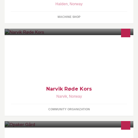
Halden
,
Norway
MACHINE SHOP
Beskrivelse av bedrift: Røde Kors sentralt:
http://www.facebook.com/rodekors?ref=ts Narvik Røde Kors,
hjemmeside: http://lokal.rodekors.no/narvik
Narvik Røde Kors
Narvik
,
Norway
COMMUNITY ORGANIZATION