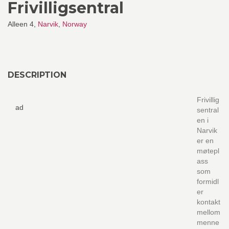
Frivilligsentral
Alleen 4,
Narvik
,
Norway
DESCRIPTION
Frivillig
ad
sentral
en i
Narvik
er en
møtepl
ass
som
formidl
er
kontakt
mellom
menne