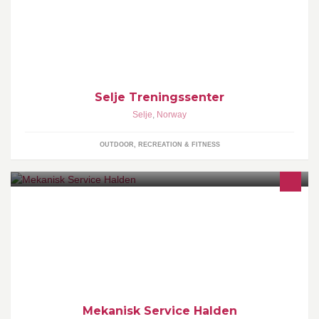
Velkommen til Selje treningssenter. Vi er i etableringsfasen for å
starte treningssenter i Selje. Meir informasjon vil komme.
Selje Treningssenter
Selje
,
Norway
OUTDOOR, RECREATION & FITNESS
- Certified SKF Service Partner - Extreme Accuracy Mobile
Measurements and Scans up to 160 meters - CNC-Machining and
Balancing - Welding (CE-Certified)
Mekanisk Service Halden