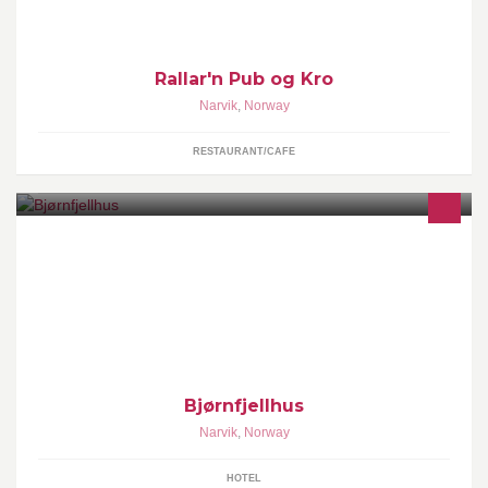
Rallar'n Pub og Kro
Narvik
,
Norway
RESTAURANT/CAFE
Bjørnfjellhus er omgitt av vakker natur på Bjørnfjellplatået. Huset
ble bygget ferdig i 1939 og ble drevet som turiststasjon frem til
1980. Siden 1984 har det vært i privat eie og eies i dag av Tonje
og Kristin Holkestad.
Bjørnfjellhus
Narvik
,
Norway
HOTEL