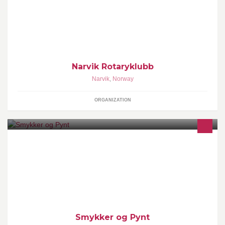
Narvik Rotaryklubbs historie og virksomhet
Narvik Rotaryklubb
Narvik
,
Norway
ORGANIZATION
I denne nettbutikken selger vi smykker og diverse pynt til dame og
menn. Vi har et fint utvalg produkter og rimelige priser.
Smykker og Pynt