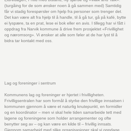
(turgåing for de som ønsker noen å gå sammen med) Samtidig
får vi stadig forespørsler om hjelp fra personer som trenger det.
Det kan være alt fra hjelp til å handle, til å gå tur, gå på kafé, bytte
ei lyspære, ta en prat, lese ei bok eller en avis. I tillegg har vi fått i
oppdrag fra Narvik kommune å drive frem prosjektet «Frivillighet
og næromsorg». Vi ønsker at alle som føler at de har lyst til å
bidra tar kontakt med oss.
Lag og foreninger i sentrum
Kommunens lag og foreninger er hjertet i frivilligheten.
Frivilligsentralen har som formål å styrke den frivillige innsatsen i
kommunen gjennom å være et naturlig knutepunkt, en formidler
og en koordinator – men vi skal hele tiden samarbeide tett med
lagene og foreningene som holder arrangementer og ofte
benytter seg av – og kan være en kilde til – frivillig innsats.
Gjennom samarbeid med slike organisasjoner skal vi oppdage