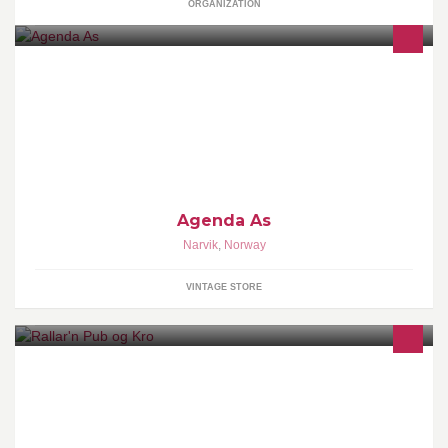
ORGANIZATION
Agenda AS - ditt springbrett videre
Agenda As
Narvik
,
Norway
VINTAGE STORE
Pub/kro med inspirasjon fra Rallartiden.