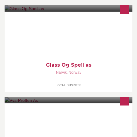
Glass og Rammeforretning Innrammingsverksted med alle
faciliteter. Leverer alle typer glass og speil. Solskjerming, Plissè
og Duettegardiner etter mål.
Glass Og Speil as
Narvik
,
Norway
LOCAL BUSINESS
www.vvs-proffen.no