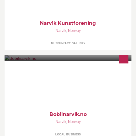
Narvik Kunstforening
Narvik
,
Norway
MUSEUM/ART GALLERY
Utleie av bobil for kortere eller lengere tid
Bobilnarvik.no
Narvik
,
Norway
LOCAL BUSINESS