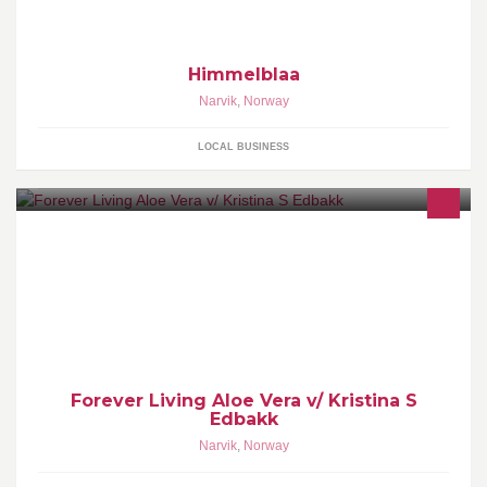
Himmelblaa
Narvik
,
Norway
LOCAL BUSINESS
Helse- og hudpleieprodukter basert på Aloe vera. Ønsker du info
om varene eller bestille noe,så ta så gjerne kontakt med meg på
enten mobil eller mail
Forever Living Aloe Vera v/ Kristina S
Edbakk
Narvik
,
Norway