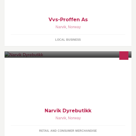
Vvs-Proffen As
Narvik
,
Norway
LOCAL BUSINESS
Åpningstider er: Hverdag: 10-20 Lørdag: 10-18 Dager før
helligdager, stenger vi normalt kl 18.00.
Narvik Dyrebutikk
Narvik
,
Norway
RETAIL AND CONSUMER MERCHANDISE