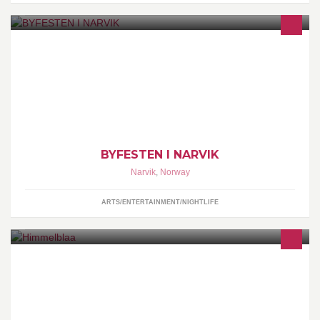
Oppdatert informasjon finner du på vår hjemmeside:
www.byfesten.org
BYFESTEN I NARVIK
Narvik
,
Norway
ARTS/ENTERTAINMENT/NIGHTLIFE
Himmelblaa er et Norsk merke som designes av Hege-Anita
Akselsen. Designet i myk og behagelig bambus, i tillegg til
eksklusiv alpakka www.himmelbla.com