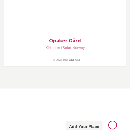
Når du kommer til Opaker Gård for første gang blir du slått av
roen. Det åpne kulturlandskapet rammes inn av skogen og elva.
Midt på tunet blir du varmt og hjertelig tatt i mot av vertskapet.
www.opaker.no
Opaker Gård
Kirkenær i Solør
,
Norway
BED AND BREAKFAST
Add Your Place