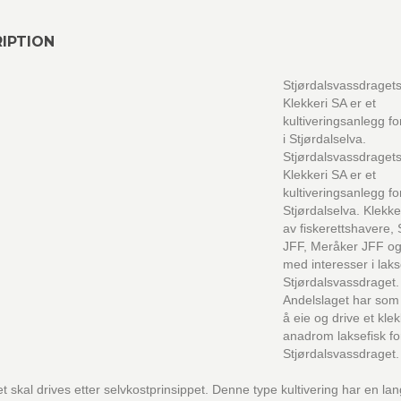
IPTION
Stjørdalsvassdraget
Klekkeri SA er et
kultiveringsanlegg for
i Stjørdalselva.
Stjørdalsvassdraget
Klekkeri SA er et
kultiveringsanlegg for
Stjørdalselva. Klekke
av fiskerettshavere, 
JFF, Meråker JFF o
med interesser i lakse
Stjørdalsvassdraget.
Andelslaget har som
å eie og drive et klek
anadrom laksefisk fo
Stjørdalsvassdraget.
et skal drives etter selvkostprinsippet. Denne type kultivering har en la