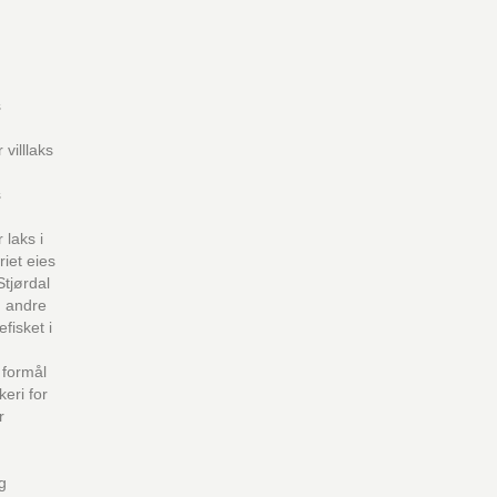
s
 villlaks
s
 laks i
riet eies
Stjørdal
g andre
fisket i
 formål
keri for
r
ng