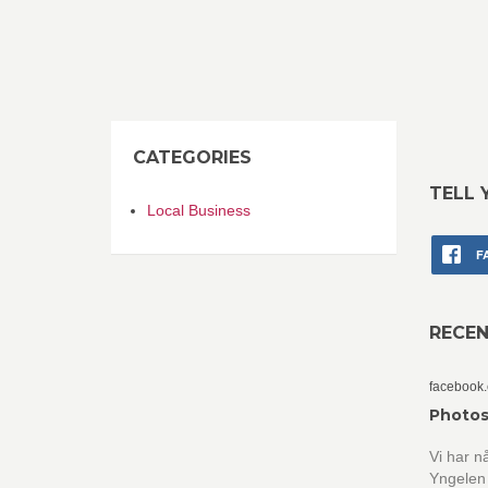
CATEGORIES
TELL 
Local Business
F
RECE
facebook
Photos
Vi har n
Yngelen 