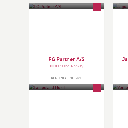
FG PARTNER AS er en leverandør
Li
av tjenester og produkter innen
No
reklameinstallasjon, byggdrift,
vaktmester og
FG Partner A/S
Ja
Kristiansand
,
Norway
REAL ESTATE SERVICE
Lampeland Hotell - det lille
Ve
personlige hotellet
al
dr
he