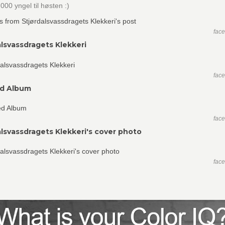
 000 yngel til høsten :)
fac
alsvassdragets Klekkeri
fac
ed Album
fac
alsvassdragets Klekkeri's cover photo
fac