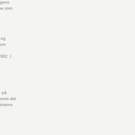
Dagens
ene som
 og
 som
1992. I
+ på
seres det
pstrøms