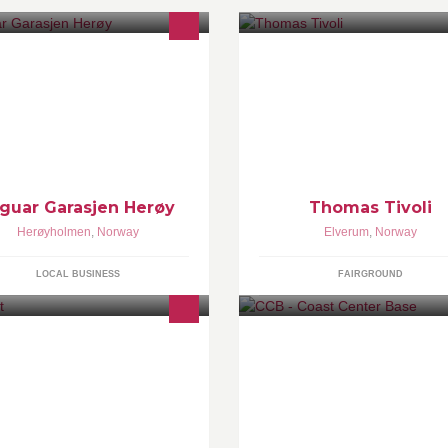
vet med en liten Jaguar samling i
Norgesmester i tivoli :)
rd Norge :)
guar Garasjen Herøy
Thomas Tivoli
Herøyholmen
,
Norway
Elverum
,
Norway
LOCAL BUSINESS
FAIRGROUND
rftet er en loungplass for folk i alle
Coast Center Base (CCB) er
dre Her serveres snacks og gode
lokalisert på Ågotnes i Fjell
inker med el uten alkohol. Flere
kommune, vel 20 minutters kjør
lger i år har vi topp dj's på besøk
fra Bergen sentrum.