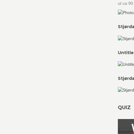
ut ca 90
Stjørd
Untitl
Stjørd
QUIZ