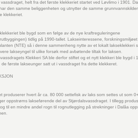
 i vassdraget, helt fra det første klekkeriet startet ved Løvlimo i 1901. 
i har den samme beliggenheten og utnytter de samme grunnvannskild
e klekkeriet.
klekkeriet ble bygd som en følge av de nye kraftreguleringene
utbyggingen) tidlig på 1990-tallet. Lakseinteressene, forskningsmiljøet
ulanten (NTE) så i denne sammenheng nytte av et lokalt lakseklekkeri
vere lakseyngel til ulike forsøk med avbøtende tiltak for laksen.
svassdragets Klekkeri SA ble derfor stiftet og et nytt klekkeri ble bygd i 
 de første lakseunger satt ut i vassdraget fra dette klekkeret.
KSJON
et produserer hvert år ca. 80 000 settefisk av laks som settes ut som 0
ger oppstrøms lakseførende del av Stjørdalsvassdraget. I tillegg produ
og til en mindre andel rogn til rognutlegging på strekninger i Dalåa op
en.