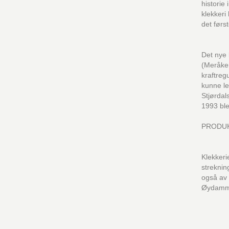
historie
klekker
det først
Det nye 
(Meråker
kraftreg
kunne le
Stjørdal
1993 ble
PRODU
Klekkeri
streknin
også av 
Øydamm