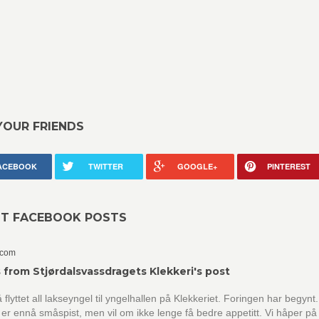
YOUR FRIENDS
ACEBOOK
TWITTER
GOOGLE+
PINTEREST
NT FACEBOOK POSTS
.com
 from Stjørdalsvassdragets Klekkeri's post
å flyttet all lakseyngel til yngelhallen på Klekkeriet. Foringen har begynt.
er ennå småspist, men vil om ikke lenge få bedre appetitt. Vi håper på 