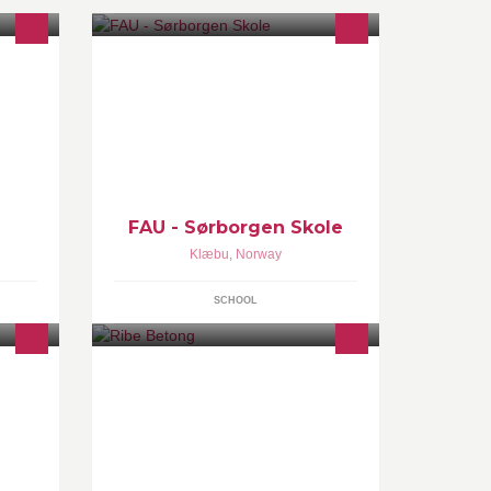
FAU - Sørborgen skole er styret til
foreldrekontaktene ved skolen.
FAU - Sørborgen Skole
Klæbu
,
Norway
SCHOOL
Fra våre strategisk plasserte
blandeverk i Arendal, Lillesand,
etur
Kr.Sand, Lyngdal, Sirdal, Flekkefjord
og Åseral, leverer vi Ferdigbetong til