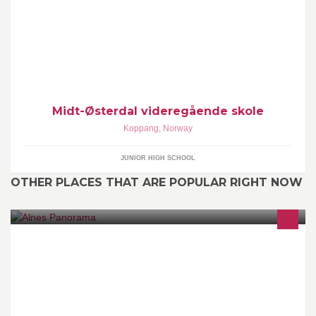
Vi er en liten skole med store muligheter!
Midt-Østerdal videregående skole
Koppang
,
Norway
JUNIOR HIGH SCHOOL
OTHER PLACES THAT ARE POPULAR RIGHT NOW
A get-away at Alnes, only a 20 minutes’ drive from Aalesund,
Norway.