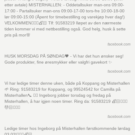
etter avtale) MISTERHALLEN: - Oddetallsuker man-ons 09:00-
17:00 - Partallsuker man-ons 09:00-17-00 tors-fre 10:00-18-00
lør 09:00-15:00 (Åpent for timebestilling og varekjøp hver dag!)
VELKOMMEN💇🏼‍♂️💇🏻 Tlf: 91583219 Iløpet av den nærmeste
tiden kommer vi med nettbestilling også. God helg, husk å sette
pris på mor🌸
facebook.com
HUSK MORSDAG PÅ SØNDAG🖤 - Vi har det hun ønsker seg!
Gode produkter, fine øresmykker eller valgfri gavekort ✨
facebook.com
Vi har ledige timer denne uken, både på Koppang og Misterhallen
🌱 Ring: 91583219 for Koppang, og 99524542 for Camilla på
Misterhallen📞 👉🏽 Ingeborg jobber torsdag og fredag på
Misterhallen, å har igjen noen timer. Ring da: 91583219 💇🏻💇🏼‍♂️
💆🏻💆🏼‍♂️
facebook.com
Ledige timer hos Ingeborg på Misterhallen førstkommende lørdag
03.02!💆🏼‍♂️💇🏻