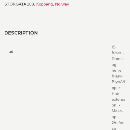
STORGATA 103,
Koppang
,
Norway
DESCRIPTION
IS
ad
frisør -
Dame
og
herre
frisør-
Bryn/Vi
pper -
Hair
extensi
on -
Make-
up -
Øre/ne
se