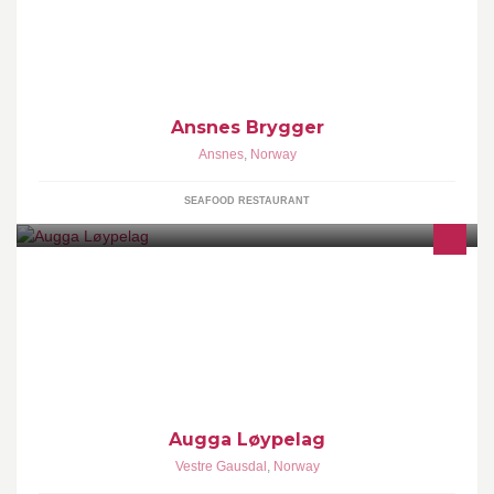
matkultur og opplevelser Følg oss på Instagram: ansnesbrygger
Snapchat: AnsnesBrygger Untappd: Ansnesbrygger Tripadvisor:
Ansnes Brygger, Hitra
Ansnes Brygger
Ansnes
,
Norway
SEAFOOD RESTAURANT
Augga løypelag leverer langrennesløype i Auggedalen. That's it
Augga Løypelag
Vestre Gausdal
,
Norway