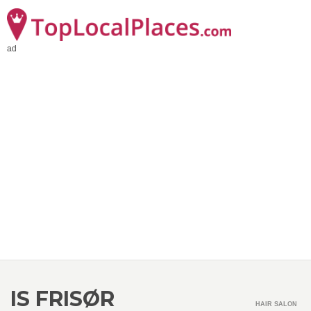
ad
IS FRISØR
HAIR SALON