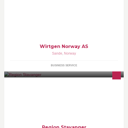
Forhandler av Vögele , Hamm , Wirtgen, Kleemann og
Benninghoven Produkter for bedre vei.
Wirtgen Norway AS
Sande
,
Norway
BUSINESS SERVICE
Region Stavanger is the official destination company working to
promote the beautiful Stavanger region.
www.regionstavanger.com
Region Stavanger