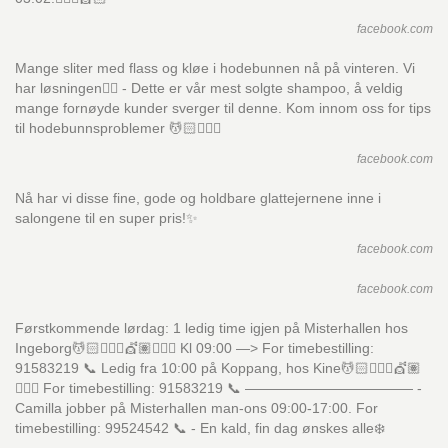
facebook.com
Mange sliter med flass og kløe i hodebunnen nå på vinteren. Vi
har løsningen👌🏽 - Dette er vår mest solgte shampoo, å veldig
mange fornøyde kunder sverger til denne. Kom innom oss for tips
til hodebunnsproblemer 💆🏻💆🏼‍♂️
facebook.com
Nå har vi disse fine, gode og holdbare glattejernene inne i
salongene til en super pris!✨
facebook.com
facebook.com
Førstkommende lørdag: 1 ledig time igjen på Misterhallen hos
Ingeborg💆🏻💆🏼‍♂️💇🏽💇🏻‍♂️ Kl 09:00 —> For timebestilling:
91583219 📞 Ledig fra 10:00 på Koppang, hos Kine💆🏻💆🏼‍♂️💇🏽
💇🏼‍♂️ For timebestilling: 91583219 📞 ———————————— -
Camilla jobber på Misterhallen man-ons 09:00-17:00. For
timebestilling: 99524542 📞 - En kald, fin dag ønskes alle❄️