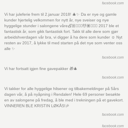
facebook.com
Vi har juleferie frem til 2.januar 2018! 🎄✨ Da er nye og gamle
kunder hjertelig velkommen for nytt år, nye sveiser og nye
hyggelige stunder i salongene våre💇🏼💇🏻‍♂️💆🏽💆🏽‍♂️ 2017 ble et
fantastisk år, som gikk fantastisk fort. Takk til alle dere som gjør
arbeidshverdagen vår bra, vi digger å ha dere som kunder ☺️ Nyt
resten av 2017, å lykke til med starten på det nye som venter oss
alle ✨
facebook.com
Vi har fortsatt igjen fine gavepakker 🎁🎄
facebook.com
Vi takker for alle hyggelige hilsener og tilbakemeldinger på 5års
dagen vår, å på nyåpning i Rendalen! Hele 69 personer besøkte
en av salongene på fredag, å ble med i trekningen på et gavekort.
VINNEREN BLE KRISTIN LØKÅS!🎉
facebook.com
facebook.com