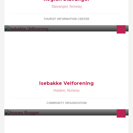
Stavanger
,
Norway
TOURIST INFORMATION CENTER
Kontakt velforeningen via Facebook eller på styret@isebakke.net
http://www.isebakke.net Velhuset:
https://www.facebook.com/media/set/?
set=a.10150698334103429.403187.119500378428&type=1&l=3f
4e6f18cc
Isebakke Velforening
Halden
,
Norway
COMMUNITY ORGANIZATION