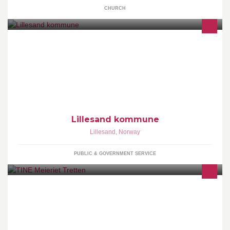
CHURCH
Velkommen til Lillesand kommunes side på Facebook. Her får du
nyttig informasjon fra kommunen og glimt fra Lillesand.
Lillesand kommune
Lillesand
,
Norway
PUBLIC & GOVERNMENT SERVICE
TINE Meieriet Tretten ligger 3 mil nord for Lillehammer i Øyer
kommune. Bedriften er et spesialanlegg for produksjon av grøt,
risdesserter, smelteost, sauser og vaffelrøre.