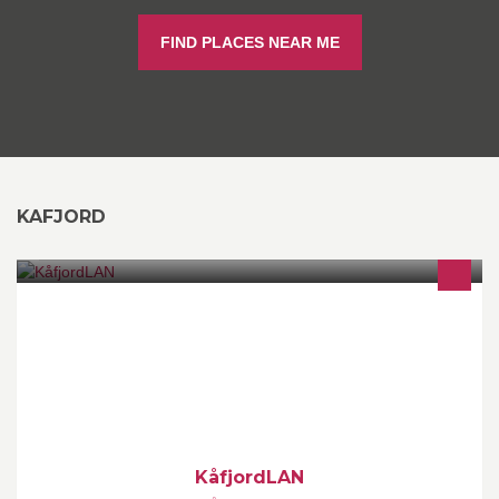
FIND PLACES NEAR ME
KAFJORD
Kåfjord's største event skjer. Det største LANet i Kåfjord. Kom på
kultursenteret, spill, se film, og ha det gøy! -Crewet
KåfjordLAN