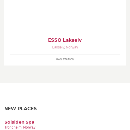
ESSO i Lakselv finner du midt i sentrum. En moderne og romslig
stasjon som forutenom drivstoff og smøremidler kan tilby bl.a.:
100% Veimat, dagligvarer, kioskvarer, leiebiler, dekk, tilhengere,
sleder og servicehall med kompetente fagfolk.
ESSO Lakselv
Lakselv
,
Norway
GAS STATION
NEW PLACES
Solsiden Spa
Trondheim, Norway