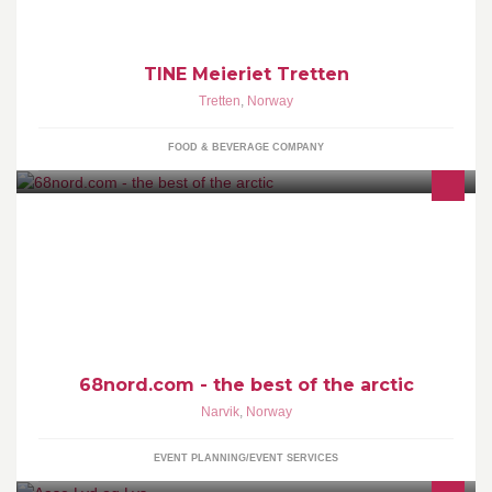
TINE Meieriet Tretten
Tretten
,
Norway
FOOD & BEVERAGE COMPANY
Aktivitets- og opplevelsesleverandør, samt DMC i regionen som
strekker seg fra Kiruna i øst til Lofoten i vest. Vi har base på
idylliske Tinja Fjellgård.
68nord.com - the best of the arctic
Narvik
,
Norway
EVENT PLANNING/EVENT SERVICES