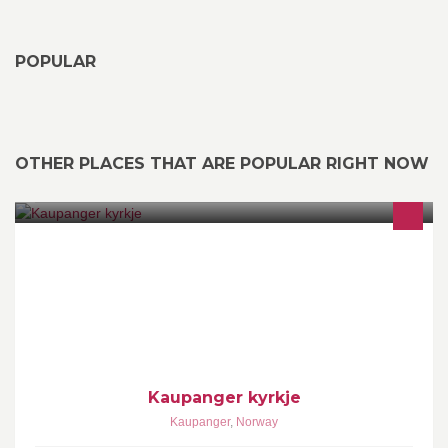
POPULAR
OTHER PLACES THAT ARE POPULAR RIGHT NOW
Her finn du informasjon om hendingar, samlingar og aktivitetar
som skjer i kyrkjelyden.
Kaupanger kyrkje
Kaupanger
,
Norway