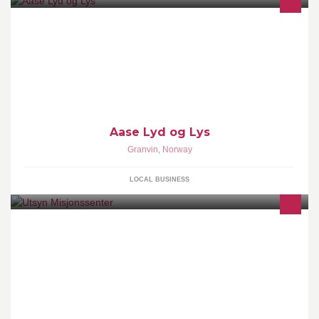
Utleige leie av lyd og lys utstyr til fest, bursdagar, brudlaup og
andre arrangement.
Aase Lyd og Lys
Granvin
,
Norway
LOCAL BUSINESS
Utsyn Misjonssenter eies av Norsk Luthersk Misjonssamband.
Stedet brukes til leirer og andre kristne samlinger, og leies ut som
selskapslokale.