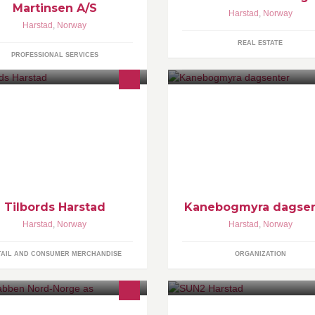
Martinsen A/S
Harstad
,
Norway
Harstad
,
Norway
REAL ESTATE
PROFESSIONAL SERVICES
lkommen til hyggelig handel hos
Snoezelen
lbords Harstad midt i Harstad
ntrum =) Vi satser som alltid på
alitetsvarer, fagkunnskap og den
ste servicen...
Tilbords Harstad
Kanebogmyra dagsen
Harstad
,
Norway
Harstad
,
Norway
TAIL AND CONSUMER MERCHANDISE
ORGANIZATION
int av bilder i de fleste størrelser.
Velkommen til SUN2 i Harstad.