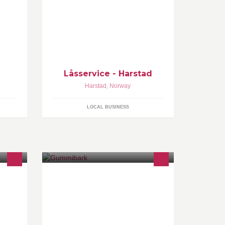
adveien
Montering og service Dørautomatikk
Adgangskontroll Safer og brannskap
ye
Låsservice - Harstad
Harstad
,
Norway
LOCAL BUSINESS
 januar
Gummibark/Bjørnebark plasstøpt
vgs på
fallunderlag for lekeplasser gangstier
og parkanlegg
g like