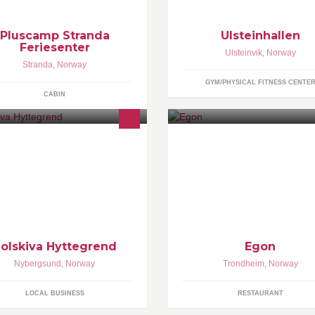
ved Ulstein vgs og Høddvoll st
Pluscamp Stranda
Ulsteinhallen
Feriesenter
Ulsteinvik
,
Norway
Stranda
,
Norway
GYM/PHYSICAL FITNESS CENTE
CABIN
nne siden vil være en
På Egon hører alle hjemme!
formasjonskanal for hytteeiere og
rsoner knyttet til Solskiva
ttegrend i Nybergsund.
olskiva Hyttegrend
Egon
Nybergsund
,
Norway
Trondheim
,
Norway
LOCAL BUSINESS
RESTAURANT