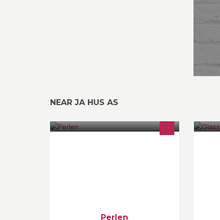
NEAR JA HUS AS
Velkommen til Perlen - med vakker
Gl
beliggenhet ytterst på kaikanten på
Ma
Hamneset i Harstadhamn.
gl
Innflyttingsklart til festspillene i 2015.
al
Perlen