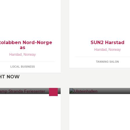
staurering av gamle foto og
finner våre solsenter i Seljest
gativer. Digitalisering av
11, Seljestadveien 57 og i
as/slides og andre
Strandgata 29. Totalt 20 helt n
gativer/positiver
solsenger.
tolabben Nord-Norge
SUN2 Harstad
as
Harstad
,
Norway
Harstad
,
Norway
TANNING SALON
LOCAL BUSINESS
GHT NOW
randa Feriesenter er 4 stjerners
Nye Ulsteinhallen stod ferdig i
lårsåpen campingplass i Stranda
2015, og vert nytta av Ulstein 
ntrum. Vi tilbyr hytter, bobil,
dagtid og idrettslag i Ulstein på
ravan og teltplasser.
kveldstid/helg. Ulsteinhallen lig