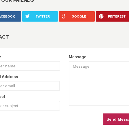
YOUR FRIENDS
ACEBOOK
TWITTER
GOOGLE+
PINTEREST
ACT
e
Message
l Address
ect
Send Mess