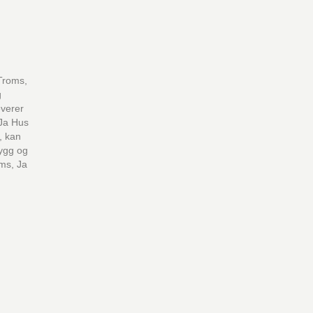
 Troms,
g
everer
 Ja Hus
, kan
rygg og
oms, Ja