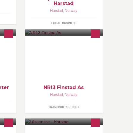
Harstad
Harstad
,
Norway
LOCAL BUSINESS
NR13 Finstad As tilbyr tjenester
innen transport.
ter
NR13 Finstad As
Harstad
,
Norway
TRANSPORT/FREIGHT
 Du
Lås og nøkkelservice Låssystemer