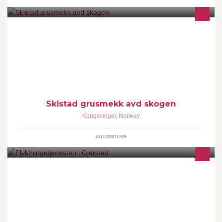
Fikser det meste
Skistad grusmekk avd skogen
Kongsvinger
,
Norway
AUTOMOTIVE
Side for informasjon fra Gjerstad kommune, flyktningetjenesten,
om bosetting og integrering av flyktninger.