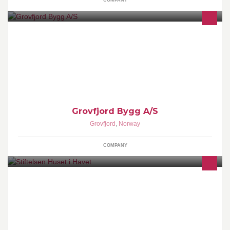
COMPANY
Din byggepartner!
Grovfjord Bygg A/S
Grovfjord
,
Norway
COMPANY
Huset i Havet er en kulturhistorisk perle i Grovfjord. En bedre
tusenårsgave kunne ikke folket i bygda ha gitt seg sjøl! 1. etg. er
tilpasset handikappede.