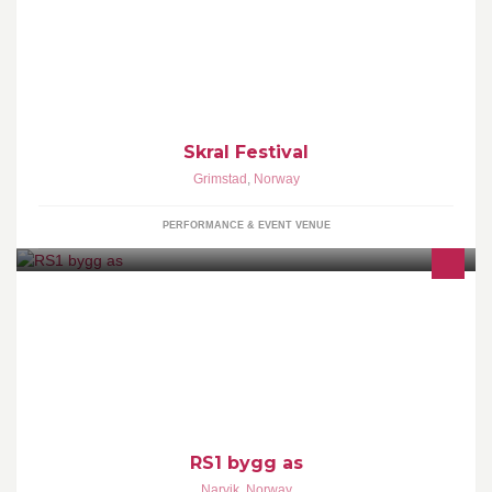
Skral Festival, Norges koseligste festival, finner sted i solfylte
Grimstad midt i hjertet av Sørlandet. Stedet heter Groos og har
strender som ville gjort en Greker misunnelig. Festival er kos og
kos finner du på Groos <3
Skral Festival
Grimstad
,
Norway
PERFORMANCE & EVENT VENUE
RS1bygg as
RS1 bygg as
Narvik
,
Norway