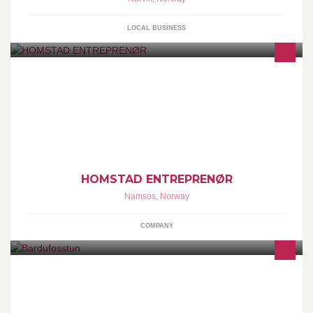
LOCAL BUSINESS
vi tar det meste som har med betong og byggservice å gjøre. Ta
kontakt når du har bygge eller rehabiliteringsplaner. Garasjer,
bolig, hytter og næringsbygg
HOMSTAD ENTREPRENØR
Namsos
,
Norway
COMPANY
Det nord norske idrettssenter