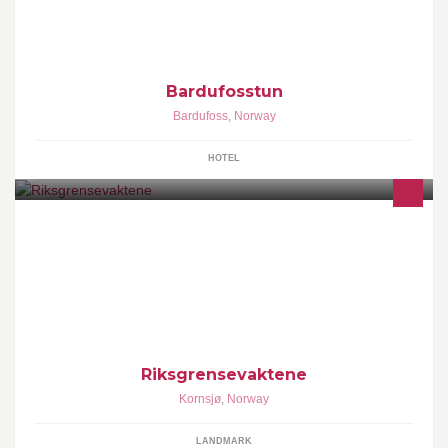
Bardufosstun
Bardufoss
,
Norway
HOTEL
STOPP HÅKON STANGS PLANER OM Å RIVE
RIKSGRENSEVAKTENE Kanskje bare et rykte, men denne
mannen er frekk nok til å gjøre nettopp det. Han må stoppes
Riksgrensevaktene
Kornsjø
,
Norway
LANDMARK