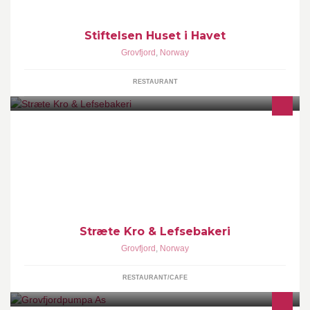
Stiftelsen Huset i Havet
Grovfjord
,
Norway
RESTAURANT
Ved kystriksveien, RV 825, mellom Grovfjord og Gratangen, ligger
Stræte Kro & Lefsebakeri. Stopp innom for en god hjemmelaget
matbit.
Stræte Kro & Lefsebakeri
Grovfjord
,
Norway
RESTAURANT/CAFE