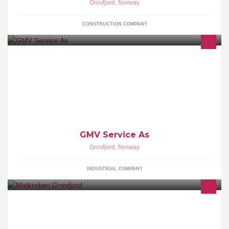
Grovfjord
,
Norway
CONSTRUCTION COMPANY
GMV Service As er ble startet i Mai 2016. Vi tilbyr tjenester innen
service og vedlikehold på sjøgående fartøy, samt produktutvikling
innenfor oppdrett.
GMV Service As
Grovfjord
,
Norway
INDUSTRIAL COMPANY
din lokale Matbutikk/Postkontor