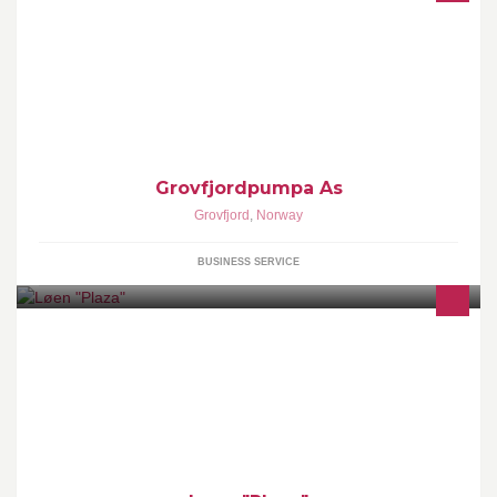
Grovfjordpumpa leverer diesel og bensin fra en ubetjent stasjon
sentralt i Grov.
Grovfjordpumpa As
Grovfjord
,
Norway
BUSINESS SERVICE