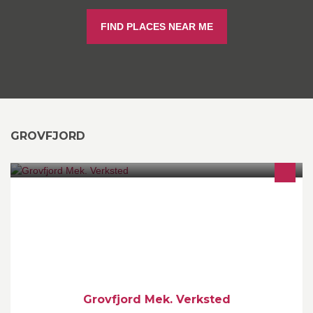
FIND PLACES NEAR ME
GROVFJORD
Vi produserer arbeidsbåter i aluminium for oppdrettesnæringen,
og kan tilby egne fartøykonsepter som er skreddersydd etter
kundens behov.
Grovfjord Mek. Verksted