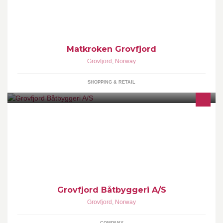
Matkroken Grovfjord
Grovfjord
,
Norway
SHOPPING & RETAIL
Vi har et godt og variert tilbud for de fleste. Ta kontakt eller bruk
vår hjemmeside www.gb.no for mer informasjon
Grovfjord Båtbyggeri A/S
Grovfjord
,
Norway