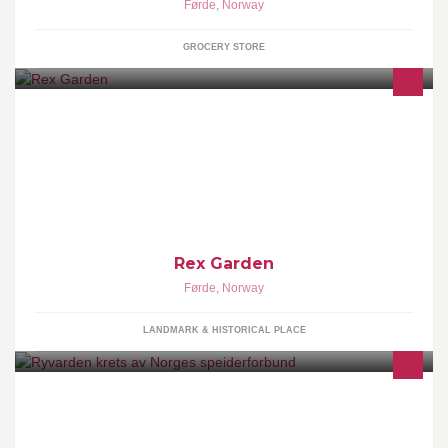
Førde
,
Norway
GROCERY STORE
Rhododendronparken er ein spesiell naturpark med 2000
rhododendron og andre planter. Nokre av desse finst berre her, i
Norge.
Rex Garden
Førde
,
Norway
LANDMARK & HISTORICAL PLACE
Ryvarden krets av Norges speiderforbund dekker regionen Nord-
Rogaland og Sunnhordland.