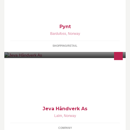
Pynt
Bardufoss
,
Norway
SHOPPING/RETAIL
Din Gulvlegger i Gudbrandsdalen! Alt innen bygg-tapetsering og
maling.
Jeva Håndverk As
Lalm
,
Norway
COMPANY