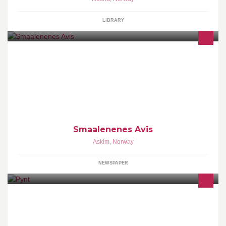
LIBRARY
Lokalavis for Askim, Eidsberg, Trøgstad, Spydeberg, Marker,
Skiptvet og Hobøl i Indre Østfold. Avisen kommer ut mandag til
lørdag.
Smaalenenes Avis
Askim
,
Norway
NEWSPAPER
P.y.n.t er en interiør , gave og klesbutikk.