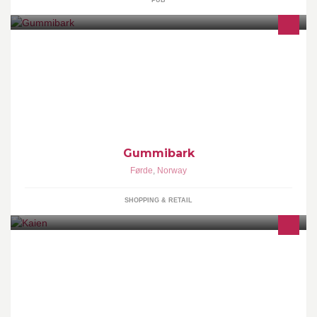
PUB
Gummibark/Bjørnebark plasstøpt fallunderlag for lekeplasser
gangstier og parkanlegg
Gummibark
Førde
,
Norway
SHOPPING & RETAIL
Kaien AS - Restaurant/Bar/Selskapslokale og Gjestehavn i Sveio -
Hordaland.