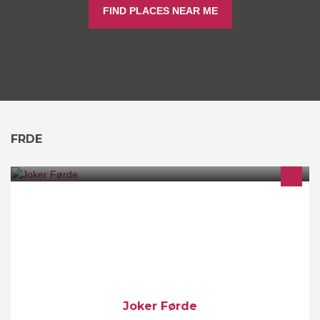
FIND PLACES NEAR ME
FRDE
Joker Førde: Mat og dagligvarer
Joker Førde