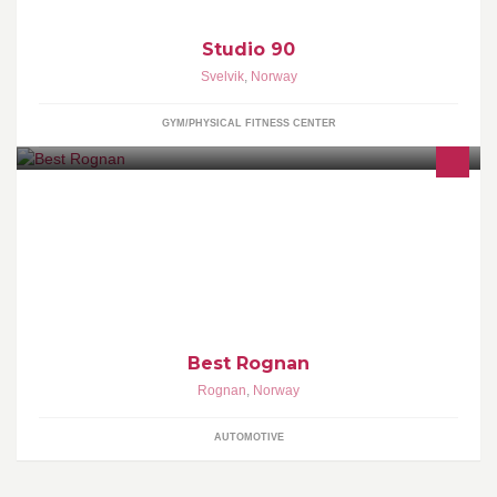
Studio 90
Svelvik
,
Norway
GYM/PHYSICAL FITNESS CENTER
Påfyll til bil og til folk!
Best Rognan
Rognan
,
Norway
AUTOMOTIVE