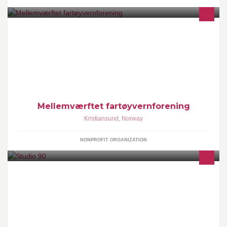
Forbundet KYSTENs største årlige arrangement, landsstevnet,
arrangeres i år i Kristiansund. Mellemværftet fartøyvernforening er
arrangør.
Mellemværftet fartøyvernforening
Kristiansund
,
Norway
NONPROFIT ORGANIZATION
Studio 90 - treningsstudio, spinning, styrke, saltrening. Åpent 16-
20 man-fre. Har du nøkkelkort er det åpent hele uka mellom
06.00- 22.00.