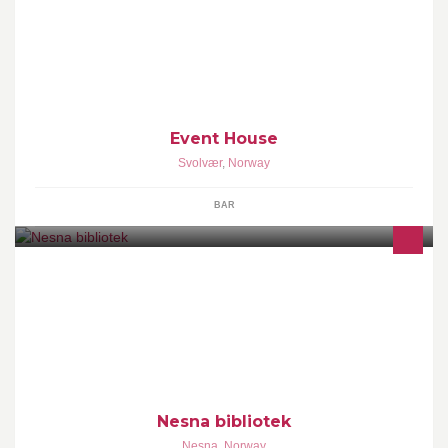
Event House er et skreddersydd lokale for gruppe- og
påmeldingsarrangementer.
Event House
Svolvær
,
Norway
BAR
Tjenestene står til disposisjon for alle. Vi er lokalisert ved Nesna
skole. Her finner dere spennende titler og materiell for barn,
ungdom og voksen.
Nesna bibliotek
Nesna
,
Norway