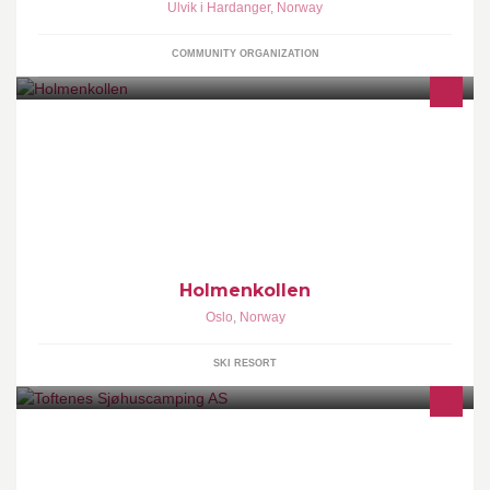
Ulvik i Hardanger
,
Norway
COMMUNITY ORGANIZATION
One of the worlds most famous sport arenas and Norways most
visited tourist attraction.
Holmenkollen
Oslo
,
Norway
SKI RESORT
"en naturlig opplevelse"