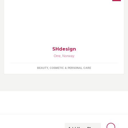
<3 For deg som liker å ta vare på deg selv <3 @nailsbyshdesign
For timebestilling ta kontakt i innbox
SHdesign
Orre
,
Norway
BEAUTY, COSMETIC & PERSONAL CARE