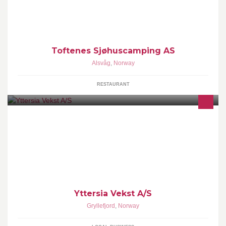
Toftenes Sjøhuscamping AS
Alsvåg
,
Norway
RESTAURANT
Yttersia Vekst A/S er en vekst-bedrift som er lokalisert i Torsken
Kommune, i sentrum av Gryllefjord på "Yttersia" av Senja. vi treffes
på TLF: 90199550
Yttersia Vekst A/S
Gryllefjord
,
Norway