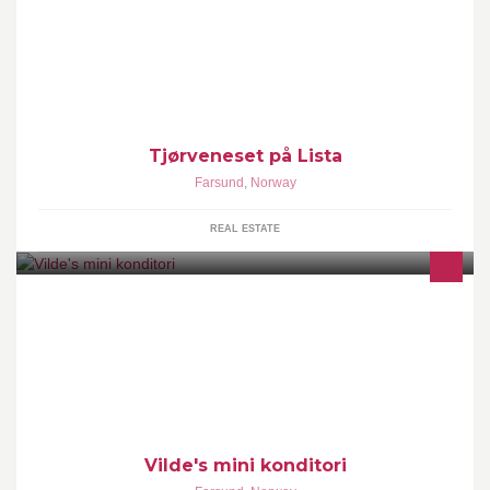
med utsikt til havet.
Tjørveneset på Lista
Farsund
,
Norway
REAL ESTATE
Her får du sett bilder av kaker jeg kan lage til deg eller dine
venner! Lager i Farsund i helger. Send pm om spørsmål!
Vilde's mini konditori