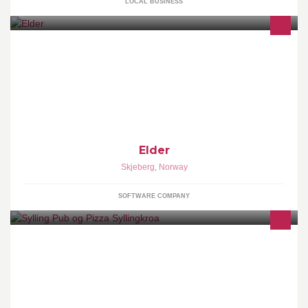
LOCAL BUSINESS
Ved siden av egne tjenester leverer vi alt fra enkle nettsider til
større nettbutikker, applikasjoner og integrasjoner. Ingen jobb er
for liten eller for stor for oss!
Elder
Skjeberg
,
Norway
SOFTWARE COMPANY
Sylling Kro & Sportsbar