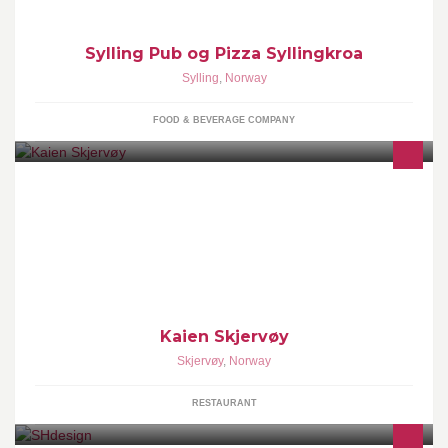
Sylling Pub og Pizza Syllingkroa
Sylling
,
Norway
FOOD & BEVERAGE COMPANY
KaiEn Gatekjøkken og venterom i full drift i sentrum av Skjervøy.
Kaien Skjervøy
Skjervøy
,
Norway
RESTAURANT