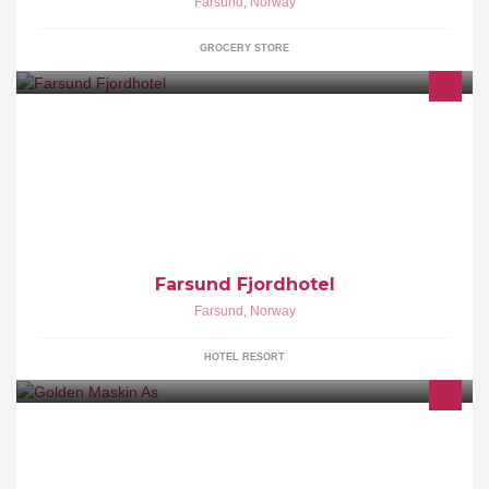
Farsund
,
Norway
GROCERY STORE
Farsund Fjordhotel sto ferdig i 1977 på ”Floridaodden” i utkanten
av Farsund. Hotellet er et ideelt sted for familieferie, selskaper,
julebord, aktiviteter, kurs og konferanse. Alle våre rom har terrasse
vendt mot hagen og sjøen, egne bad med dusj
Farsund Fjordhotel
Farsund
,
Norway
HOTEL RESORT
Graving, Riving, Natursteinsmur, Sprengning, Transport