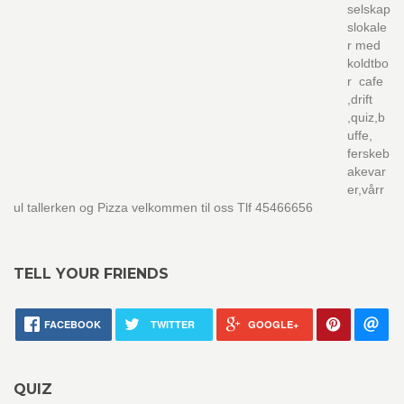
selskap
slokale
r med
koldtbo
r cafe
,drift
,quiz,b
uffe,
ferskeb
akevar
er,vårr
ul tallerken og Pizza velkommen til oss Tlf 45466656
TELL YOUR FRIENDS
FACEBOOK
TWITTER
GOOGLE+
QUIZ