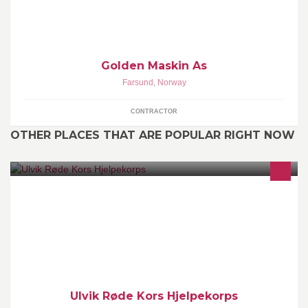
Golden Maskin As
Farsund
,
Norway
CONTRACTOR
OTHER PLACES THAT ARE POPULAR RIGHT NOW
Frivillig redningstjeneste. Transport av ved og varetransport til
hytter på Hallingskeid Dugnadsarbeid Ulvik Røde Kors har vakt
24/7 på Mobnr: 934 43 391
Ulvik Røde Kors Hjelpekorps