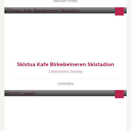
GROCERY STORE
Lokaler til leie for konfirmasjon, dåp, bursdager og foreninger.
Skistua Kafe Birkebeineren Skistadion
Lillehammer
,
Norway
CAFETERIA
ESSO i Lakselv finner du midt i sentrum. En moderne og romslig
stasjon som forutenom drivstoff og smøremidler kan tilby bl.a.:
100% Veimat, dagligvarer, kioskvarer, leiebiler, dekk, tilhengere,
sleder og servicehall med kompetente fagfolk.