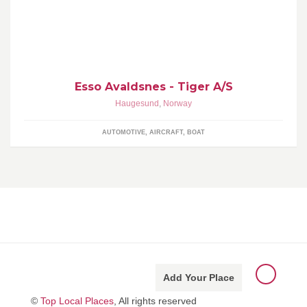
Bensinstasjon. Hos oss fyller du både bilen og magen. Våre
burgere er fantastiske! Vi har også selvvask anlegg og støvsuger.
Esso Avaldsnes - Tiger A/S
Haugesund
,
Norway
AUTOMOTIVE, AIRCRAFT, BOAT
Add Your Place
©
Top Local Places
, All rights reserved