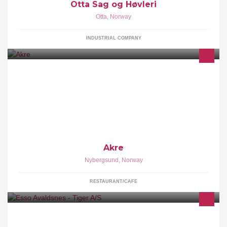
Otta Sag og Høvleri
Otta
,
Norway
INDUSTRIAL COMPANY
Spisested som serverer lokalmat og historie i unik atmosfære i
hus fra 1875. Forhåndsbestilling 5-25 stk. Priser fra 690 pp.
Akre
Nybergsund
,
Norway
RESTAURANT/CAFE