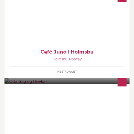
En hyggelig café og pub ved havnen i Holmsbu, i et av stedets
eldste hus.Alle rettigheter, servering av småretter - og "byens
beste pizza"
Café Juno i Holmsbu
Holmsbu
,
Norway
RESTAURANT
Otta Sag og Høvleri er en tradisjonsrik hjørnesteinsbedrift som har
vært i familien Smidesang siden 1942. I dag er det høvling og
impregnering på Otta