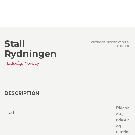
Stall
OUTDOOR, RECREATION &
FITNESS
Rydningen
,
Eidsvåg
,
Norway
DESCRIPTION
Ridesk
ad
ole,
rideleir
og
turridni