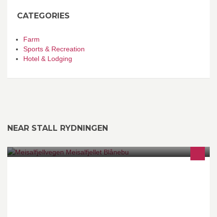
CATEGORIES
Farm
Sports & Recreation
Hotel & Lodging
NEAR STALL RYDNINGEN
Informasjonsside for Meisalfjellvegen, Meisalfjellet og kvilebua
Blånebu i Nesset Kommune, Møre og Romsdal. Skiltet avkjørsel
mellom Eidsøra og Eidsvåg