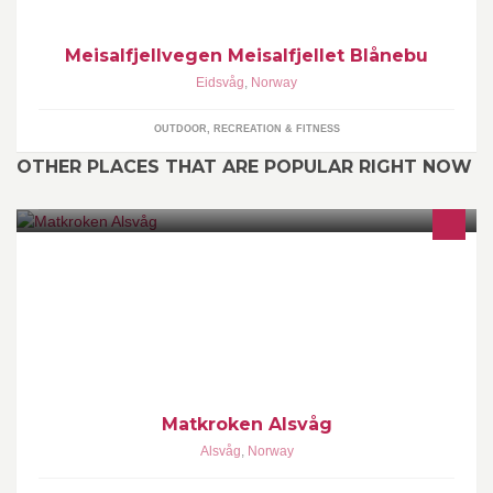
Meisalfjellvegen Meisalfjellet Blånebu
Eidsvåg
,
Norway
OUTDOOR, RECREATION & FITNESS
OTHER PLACES THAT ARE POPULAR RIGHT NOW
Alsvåg nær, Matkroken, Dagligvarebutikk, Nærbutikk
Matkroken Alsvåg
Alsvåg
,
Norway