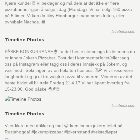
Kjære kunder 🃏 Vi beklager og må dele at det ikke er flere
pizzabunner igjen å selge i dag (Mandag). Vi har solgt 160 pizza
på 5 timer. Vi kan da tilby Hamburger m/pommes frittes, eller
ovnsbakt Nachos. 🍔
facebook.com
Timeline Photos
PÅSKE KONKURRANSE🐣 Ta det beste stemnings bildet mens du
er innom Jokern Pizzabar. Post det i kommentarfeltet/eller tagg
oss på Instagram eller tagg oss i deres innsjekk på Jokern, og
vær med i trekningen av en helaften hos oss. 🃏🍕 Vi vil reservere
langbordet og gi ut tre valgfrie pizza til vinneren. Vinneren av det
beste bildet vil bli trekt Fredag 21.4.17 Vi har åpent hverdag fra
15-23.00. God påske 🐣🍕🃏
facebook.com
Timeline Photos
Vi er klare med drikke og mat 😀 kom innom jokern teltet på
Rustahøgda! #jokernpizzabar #jokernstand #reistadløpet