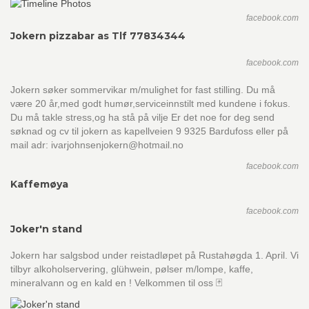
facebook.com
Jokern pizzabar as Tlf 77834344
facebook.com
Jokern søker sommervikar m/mulighet for fast stilling. Du må
være 20 år,med godt humør,serviceinnstilt med kundene i fokus.
Du må takle stress,og ha stå på vilje Er det noe for deg send
søknad og cv til jokern as kapellveien 9 9325 Bardufoss eller på
mail adr: ivarjohnsenjokern@hotmail.no
facebook.com
Kaffemøya
facebook.com
Joker'n stand
Jokern har salgsbod under reistadløpet på Rustahøgda 1. April. Vi
tilbyr alkoholservering, glühwein, pølser m/lompe, kaffe,
mineralvann og en kald en ! Velkommen til oss 🃏