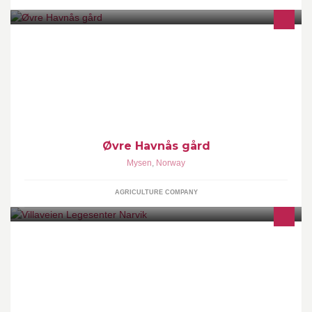
Hestegård med avl og trening av islandshester. Her tilbyr vi
undervisning og skreddersydde kurs for de som ønsker tettere
oppfølging og mer innsikt!
Øvre Havnås gård
Mysen
,
Norway
AGRICULTURE COMPANY
Leger: Lars Opshaug og Ellen De Groot Opshaug. Ansatte: Trude
og Inger Lise. Vi kan dessverre ikke svare på meldinger her pga
taushetsplikten.