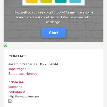
CONTACT
Jokern pizzabar as Tlf 77834344
kapellvegen 9
Bardufoss
,
Norway
77834344
facebook
foursquare
http://www.jokern.no