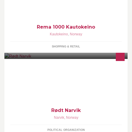
H Gaup og hennes team gjør alt for at du skal få en trivelig handel
:-) Åpningstider 07-23 (22)
Rema 1000 Kautokeino
Kautokeino
,
Norway
SHOPPING & RETAIL
Det trengs en radikal endring av Narvik bystyre. Det viktigste i
Rødt Narviks politiske arbeid er å jobbe sammen med folk om
konkrete saker og skape engasjement mot urettferdighet.
Rødt Narvik
Narvik
,
Norway
POLITICAL ORGANIZATION