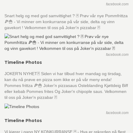
facebook.com
Snart helg og med god samvittighet ? 🃏 Prøv vår nye Pommfrittza
🍕🍟 - Vi minner om konkurranse på vår side, delta og vinn
gavekort ! Velkommen til oss på Joker'n pizzabar 🃏
facebook.com
Timeline Photos
JOKER'N NYHET🃏 Siden vi har tilbud hver mandag og tirsdag,
kan du nå prøve en pizza som ikke er på vår meny enda!
Pommes frittza 🍕🍟 Joker'n pizzasaus Osteblanding Kjøttdeig Biff
eller kebab Pommes frites Og Joker'n chipople saus. Velkommen
til oss på Joker'n pizzabar 🃏
facebook.com
Timeline Photos
Vi kjører i gang NY KONKURRANSE 🃏 - Hva er rekorden på flest