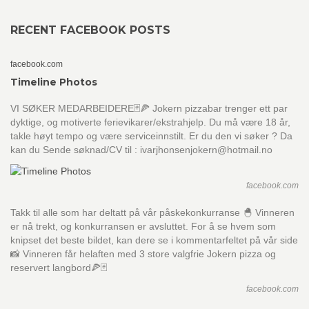
RECENT FACEBOOK POSTS
facebook.com
Timeline Photos
VI SØKER MEDARBEIDERE🃏🍕 Jokern pizzabar trenger ett par
dyktige, og motiverte ferievikarer/ekstrahjelp. Du må være 18 år,
takle høyt tempo og være serviceinnstilt. Er du den vi søker ? Da
kan du Sende søknad/CV til : ivarjhonsenjokern@hotmail.no
facebook.com
Takk til alle som har deltatt på vår påskekonkurranse 🐣 Vinneren
er nå trekt, og konkurransen er avsluttet. For å se hvem som
knipset det beste bildet, kan dere se i kommentarfeltet på vår side
📸 Vinneren får helaften med 3 store valgfrie Jokern pizza og
reservert langbord🍕🃏
facebook.com