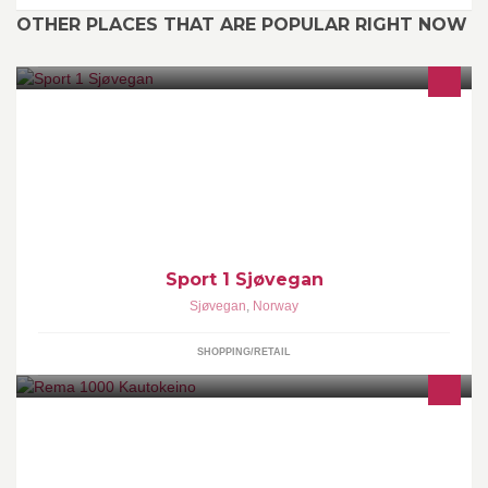
OTHER PLACES THAT ARE POPULAR RIGHT NOW
Sportsbutikk på Sjøvegan med profesjonellt og godt utvalg av
sport- og fritidsprodukter.Butikken eies av flere sport- og
fritidsinteresserte personer som står for solid og nyttig
kompetanse innenfor de fleste områder.
Sport 1 Sjøvegan
Sjøvegan
,
Norway
SHOPPING/RETAIL
Velkommen inn til Rema 1000 Kautokeino hvor kjøpmann Hanne