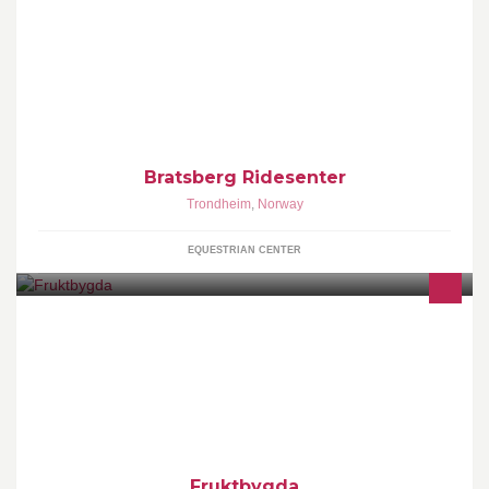
Bratsberg Ridesenter ligger ca. 1 mil utenfor Trondheim i retning
Klæbu. Vi ønsker alle nye og gamle venner velkommen til oss!Mer
informasjon finner dere på hjemmesiden.
Bratsberg Ridesenter
Trondheim
,
Norway
EQUESTRIAN CENTER
Fruktbygda Gvarv Sauherad mottok Norsk Kulturlandskapspris i
2015 for å ha gjort fruktlandskapet kjent og tilgjengeleg. Velkomen
til 500 000 tre og oss.
Fruktbygda