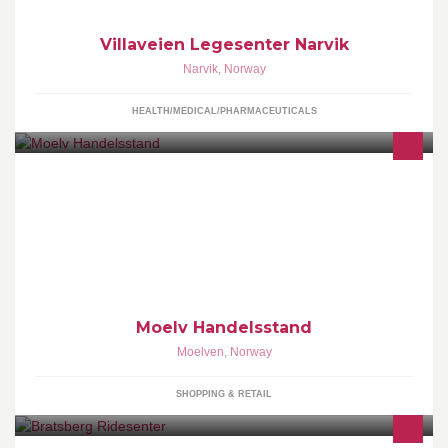
Villaveien Legesenter Narvik
Narvik
,
Norway
HEALTH/MEDICAL/PHARMACEUTICALS
Moelv Handelsstand - stort hjerte i liten by <3
Moelv Handelsstand
Moelven
,
Norway
SHOPPING & RETAIL