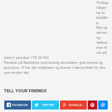
Tirsdag
Utkjøri
ng av
bestillin
g.
Mat og
serveri
ng.
Velkom
men til
oss på
Joker'n pizzabar 778 34 344
Pizzabar på Bardufoss med koselig atmosfære, god service og
god pizza. Vi har alle rettigheter og leverer i nærområdet for den
som ønsker det.
TELL YOUR FRIENDS
FACEBOOK
TWITTER
GOOGLE+