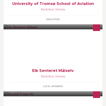
University of Tromsø School of Aviation
Bardufoss
,
Norway
EDUCATION
Eiksenteret Målselv har idag fire mann på verkstedet for å kunne
betjene våre kunder så raskt som mulig. Vi har servicebil som
dekker hele fylket.
Eik Senteret Målselv
Bardufoss
,
Norway
LOCAL BUSINESS
Bezzetti Frisør AS