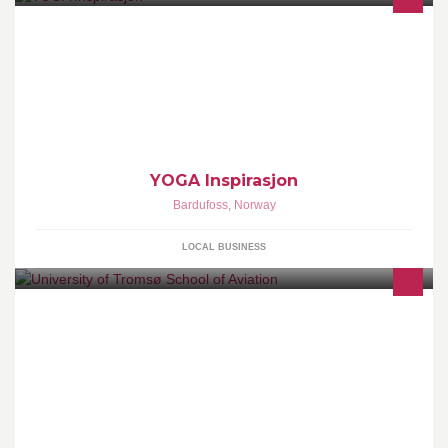
YOGA INSPIRASJON har kurstilbud til deg som ønsker å bli kjent
med yoga og meditasjon.
YOGA Inspirasjon
Bardufoss
,
Norway
LOCAL BUSINESS
Luftfartsfag ved Universitet i Tromsø er Norges eneste offentlig
finansierte pilotutdannelse, og den eneste i norden som gir
bachelorgrad ved endt studieløp. Her kan du stille spørsmål til
studenter og følge med på hva vi gjør.