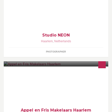
en ideeën bundelen om het beste styling resultaat neer te zetten.
Studio NEON
Haarlem
,
Netherlands
PHOTOGRAPHER
Wonen in Haarlem en omstreken? Appel & Fris Makelaars is jouw
makelaar. Als actief NVM-kantoor adviseren wij over wonen in
heerlijk Haarlem
Appel en Fris Makelaars Haarlem