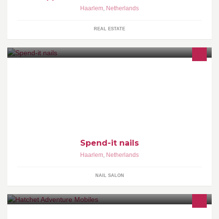
Haarlem
,
Netherlands
REAL ESTATE
Spend-it nails is gelegen in Haarlem. U kunt hier terecht voor
mooie gelnagels en gellak. Tevens verkopen wij ook kleding en
accessoires.
Spend-it nails
Haarlem
,
Netherlands
NAIL SALON
Hatchet is a local workshop crafting custom projects for every