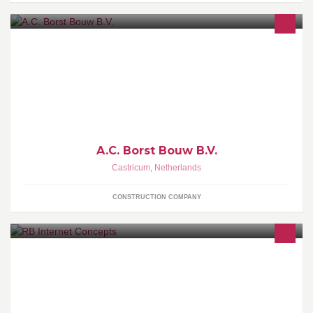
* 100 jaar *
A.C. Borst Bouw B.V.
Castricum
,
Netherlands
CONSTRUCTION COMPANY
RB Internet Concepts is een innovatief internetbureau dat zich
voornamelijk richt op het ontwikkelen, beheren en exploiteren van
websites en internet concepten.