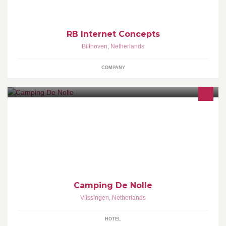
RB Internet Concepts
Bilthoven
,
Netherlands
COMPANY
Een heerlijke stadscamping uniek gelegen op loopafstand van
het schone Nollestrand! De camping beschikt over schoon
sanitair en speeltoestellen.
Camping De Nolle
Vlissingen
,
Netherlands
HOTEL