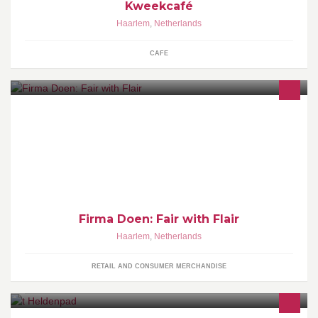
Kweekcafé
Haarlem
,
Netherlands
CAFE
Fair with Flair is een cadeau webshop die artikelen uit Afrika
aanbiedt, uitsluitend uit projecten ter voorkoming van
werkeloosheid.
Firma Doen: Fair with Flair
Haarlem
,
Netherlands
RETAIL AND CONSUMER MERCHANDISE