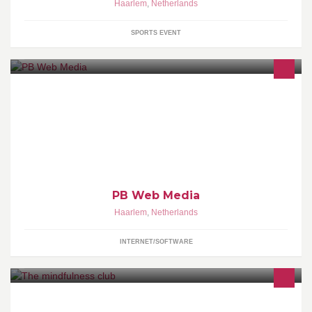
Haarlem
,
Netherlands
SPORTS EVENT
Bij PB Web Media bouwen en ondersteunen we websites die
dagelijks worden bezocht door tientallen miljoenen mensen uit de
hele wereld.
PB Web Media
Haarlem
,
Netherlands
INTERNET/SOFTWARE
the mindfulness club organiseert Mindfulness trainingen en