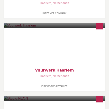
Haarlem
,
Netherlands
INTERNET COMPANY
Vuurwerk van de toekomst, dat koop je bij Vuurwerkland Vivant
Timmy. Vuurwerkland heeft het mooiste assortiment knal- en
siervuurwerk van Nederland.
Vuurwerk Haarlem
Haarlem
,
Netherlands
FIREWORKS RETAILER
Wij zijn een styling team van 2 meiden die samen onze krachten