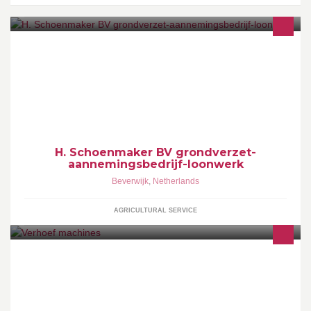
GRONDVERZET - AANEMINGSBEDRIJF - LOONWERK
BEVERWIJK www.hschoenmakerbv.nl
H. Schoenmaker BV grondverzet-
aannemingsbedrijf-loonwerk
Beverwijk
,
Netherlands
AGRICULTURAL SERVICE
in & verkoop van (gebruikte) machines verhuur machines
info@verhoefmachines.com +31850602355 +31681829282