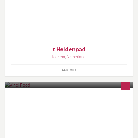
Ben je een beelddenker? Of leer je vanuit taal of gevoel? Het
Heldenpad biedt je een alternatief, jouw route! En dat is de
leukste weg om te leren.
t Heldenpad
Haarlem
,
Netherlands
COMPANY
Wilt u bijdragen aan de toekomst van onze jongeren terwijl u een
lekker hapje eet? Kom langs en laat onze leerlingen zelf koken en
bedienen!