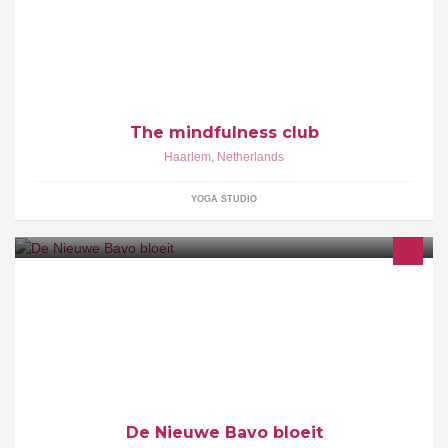
workshops MBSR. Mindfulness Based Stress Reduction in Delft
en Haarlem.
The mindfulness club
Haarlem
,
Netherlands
YOGA STUDIO
Van 24 t/m 27 april vindt in de Haarlemse kathedraal het nieuwe
evenement 'De Nieuwe Bavo bloeit' plaats. Bloemsierkunst op
een heel bijzondere locatie!
De Nieuwe Bavo bloeit