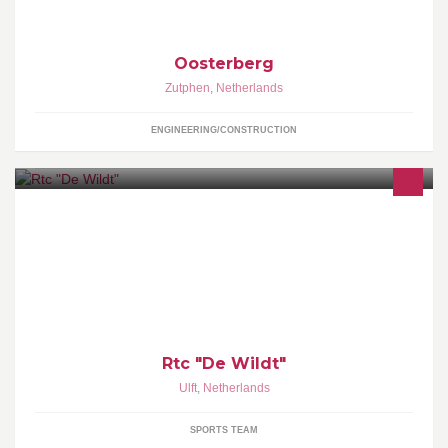
Oosterberg
Zutphen
,
Netherlands
ENGINEERING/CONSTRUCTION
Rtc de Wildt is een actieve toerfietsvereniging die is aangesloten
bij de Nederlandse Toer Fiets Unie
Rtc "De Wildt"
Ulft
,
Netherlands
SPORTS TEAM