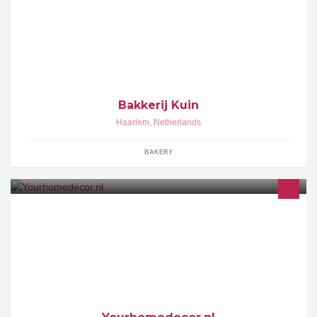
Ambachtelijke bakkerij. Specialiteit: volkorenbrood
Bakkerij Kuin
Haarlem
,
Netherlands
BAKERY
Voor betaalbare Design Meubelen bent u welkom op
YourHomeDecor.NL...