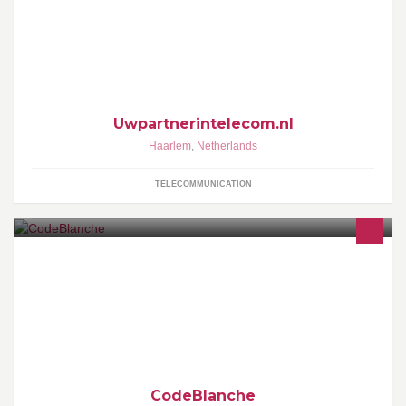
concultancybureau. U kunt bij ons terecht voor alle telecom
producten en vraagstukken.
Uwpartnerintelecom.nl
Haarlem
,
Netherlands
TELECOMMUNICATION
The latest and greatest (news) from CodeBlanche
CodeBlanche