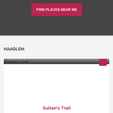
FIND PLACES NEAR ME
HAARLEM
Follow the footsteps of the Sultan! Sultan's Trail is a new
European, historical long distance walking path, running from
Vienna to Istanbul. We are currently working on completing the
route. We're always looking for volunteers!
Sultan's Trail