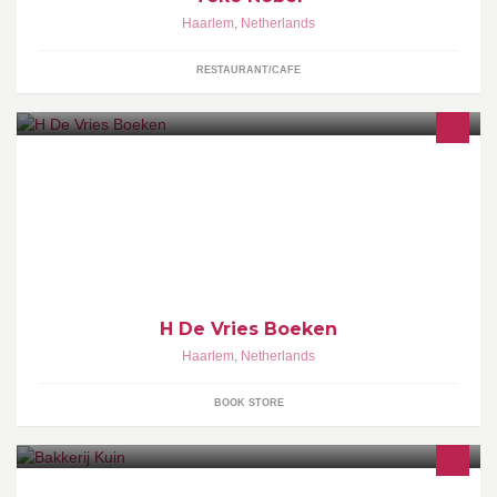
Haarlem
,
Netherlands
RESTAURANT/CAFE
Het grootste aanbod boeken van Nederland. 20 miljoen boeken,
e-books, Printing On Demand, luisterboeken, en andere
informatiedragers.
H De Vries Boeken
Haarlem
,
Netherlands
BOOK STORE