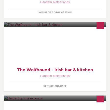
Haarlem
,
Netherlands
NON-PROFIT ORGANIZATION
Irish bar & kitchen in the heart of Haarlem welcoming you with
authentic food and drink in a characteristic setting.
The Wolfhound - Irish bar & kitchen
Haarlem
,
Netherlands
RESTAURANT/CAFE
uwpartnerintelecom is een online webshop en