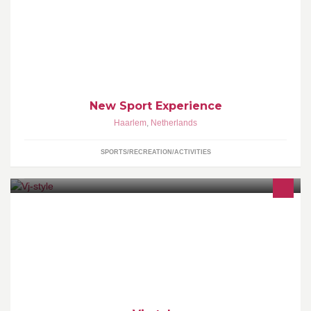
New Sport Experience verzorgt sport(boks)clinics voor bedrijven,
instanties en verenigingen i.c.m. een lifestyle-achtig item
gekoppeld aan een Goed Doel.
New Sport Experience
Haarlem
,
Netherlands
SPORTS/RECREATION/ACTIVITIES