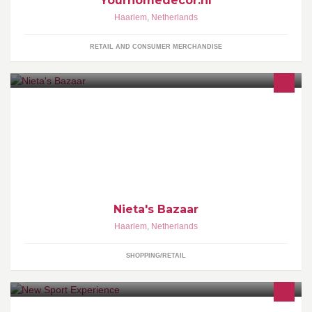
Yourhomedecor.nl
Haarlem
,
Netherlands
RETAIL AND CONSUMER MERCHANDISE
We offer a wide range of Indian Clothes & Jewellary
Nieta's Bazaar
Haarlem
,
Netherlands
SHOPPING/RETAIL