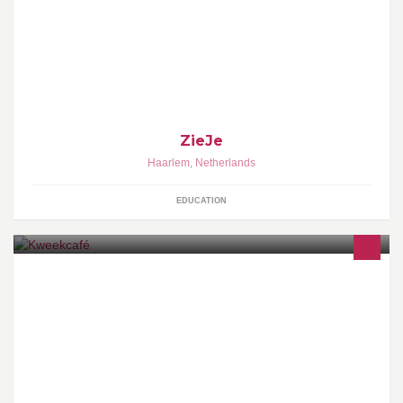
ZieJe
Haarlem
,
Netherlands
EDUCATION
Plek en podium voor ontmoeting en inspiratie in Haarlem-Noord.
Kweekcafé staat voor genieten, plezier, eerlijk en bewust.