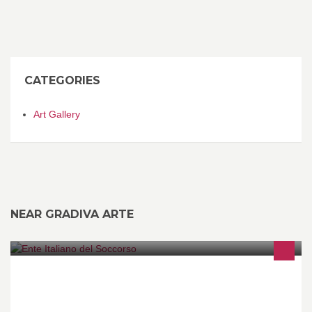
CATEGORIES
Art Gallery
NEAR GRADIVA ARTE
Siamo un'organizzazione che ha un unico fine: portare aiuto là
dove serve. Ci ispiriamo a principi di umanità, solidarietà e
imparzialità.