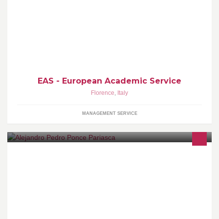
Agenzia di Gestione Corsi Accademici Internazionali e
Reclutamento Studenti >> EAS: l'educazione potente
EAS - European Academic Service
Florence
,
Italy
MANAGEMENT SERVICE
Se vuoi ristrutturare o semplicemente ravvivare o sistemare
qualche parte di casa tua, non esitare , si puo' fare tutto , anche
con pochi soldi.......