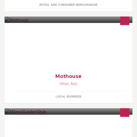
RETAIL AND CONSUMER MERCHANDISE
la MOThouse è un luogo dove la passione per la moto non ha
limiti...
Mothouse
Milan
,
Italy
LOCAL BUSINESS
GODITI I TUOI SPAZI APERTI SIA D'ESTATE CHE D'INVERNO