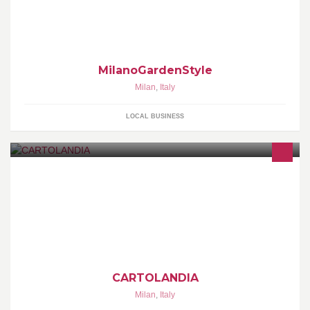
MilanoGardenStyle
Milan
,
Italy
LOCAL BUSINESS
Divertente e colorato negozio sempre aggiornato e sempre ricco
di novità dove puoi trovare tutto per la scuola, tantissime idee
regalo, giochi per tutte le età e tanti gadgets... Si accettano tickets
DOTE SCUOLA e si prenotano libri di testo.
CARTOLANDIA
Milan
,
Italy