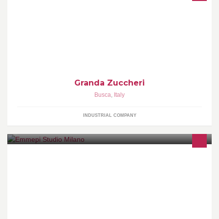
La Granda Zuccheri SPA è un’azienda che opera da quasi 80
anni nel confezionamento e nella vendita in Italia e all’estero di
tutti i tipi di zucchero.
Granda Zuccheri
Busca
,
Italy
INDUSTRIAL COMPANY
Studio di progettazione e design di interni. Specializzati in
ristrutturazioni di appartamenti, ville, uffici, eccetera