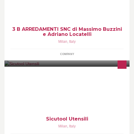
3 B ARREDAMENTI SNC di Massimo Buzzini
e Adriano Locatelli
Milan
,
Italy
COMPANY
Società Italiana Commerciale Utensili s.p.a. - SICUTOOL è stata
fondata nel 1944.
Sicutool Utensili
Milan
,
Italy