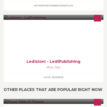
ARTS/ENTERTAINMENT/NIGHTLIFE
Pagina della casa editrice Ledizioni, pubblichiamo qui news sui
libri in uscita, offerte e link che ci paiono interessanti
Ledizioni - LediPublishing
Milan
,
Italy
LOCAL BUSINESS
OTHER PLACES THAT ARE POPULAR RIGHT NOW