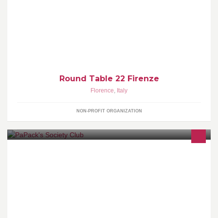
La sua principale finalità è quella di favorirne l'incontro,
promuovendone l'amicizia e le intese personali. Svolge iniziative
di carattere filantropico.
Round Table 22 Firenze
Florence
,
Italy
NON-PROFIT ORGANIZATION
PaPack's Society Club