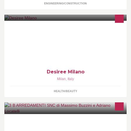
ENGINEERING/CONSTRUCTION
www.desiree.milano.it
Desiree Milano
Milan
,
Italy
HEALTH/BEAUTY
...non è vero che uno vale l'altro...siamo a MILANO Viale Monza,
126 MM ROSSA TURRO ...veniteci a trovare, non ve ne pentirete!
www.3barredamenti.it