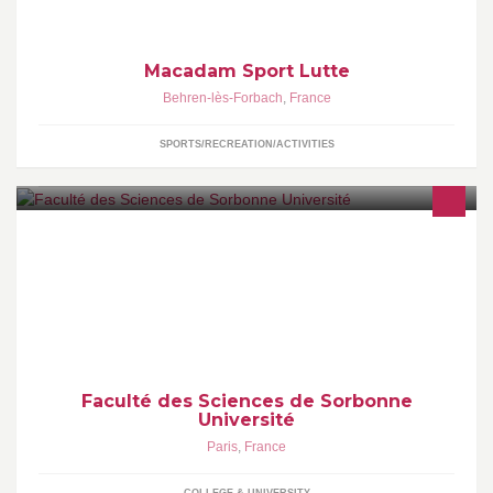
Macadam Sport Lutte
Behren-lès-Forbach
,
France
SPORTS/RECREATION/ACTIVITIES
La faculté des Sciences et Ingénierie de Sorbonne Université
forme les professionnels de demain dans toutes les disciplines
Faculté des Sciences de Sorbonne
Université
Paris
,
France