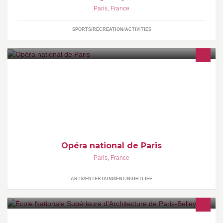
Paris
,
France
SPORTS/RECREATION/ACTIVITIES
Opéras, ballets, concerts, retrouvez toute l'actualité de l'Opéra
Bastille et du Palais Garnier. Plus d'informations sur
http://www.operadeparis.fr
Opéra national de Paris
Paris
,
France
ARTS/ENTERTAINMENT/NIGHTLIFE