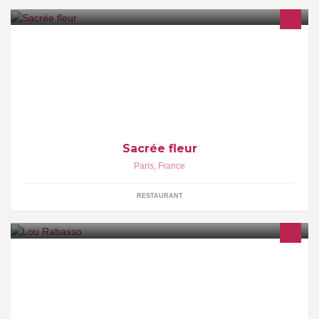
Sacrée fleur is a traditional french cuisine restaurant located in
Montmartre. Everything is homemade and cooked with fresh
products.
Sacrée fleur
Paris
,
France
RESTAURANT
Brigitte Ayzac vous propose "Lou Rabasso" : des spécialités
artisanales aromatisées à la truffe afin de régaler vos papilles.