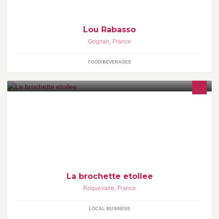
Lou Rabasso
Grignan
,
France
FOOD/BEVERAGES
mon petit resto est sympa et chaleureux venez vite nous visiter
La brochette etoilee
Roquevaire
,
France
LOCAL BUSINESS