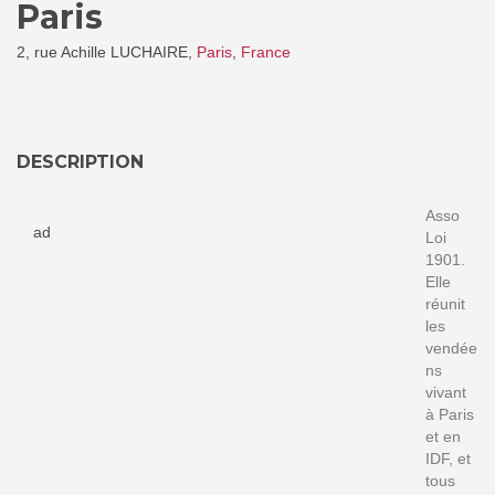
Paris
2, rue Achille LUCHAIRE,
Paris
,
France
DESCRIPTION
Asso
ad
Loi
1901.
Elle
réunit
les
vendée
ns
vivant
à Paris
et en
IDF, et
tous