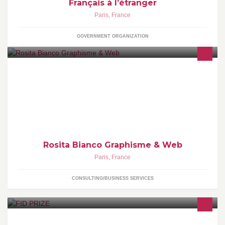
Français à l’étranger
Paris
,
France
GOVERNMENT ORGANIZATION
Du print au web, des solutions adaptées pour des
communications à portée ! Conception et réalisation de sites
Internet et de tous supports de communication imprimée. Mais
pas que !
Rosita Bianco Graphisme & Web
Paris
,
France
CONSULTING/BUSINESS SERVICES
FID PRIZE : THE INTERNATIONAL DRAWING CONTEST