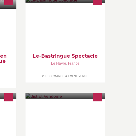
 en
Le-Bastringue Spectacle
ue
Le Havre
,
France
PERFORMANCE & EVENT VENUE
G)
Bar, Brasserie, Bistrot gourmand,
menu ardoise, plats faits maison.