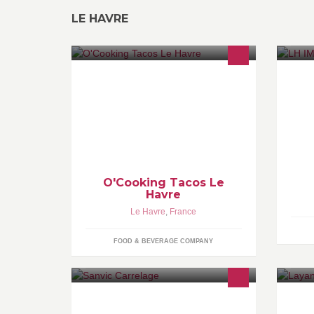
LE HAVRE
Le Havre
Bi
LH
ht
un
ht
O'Cooking Tacos Le
Havre
Le Havre
,
France
FOOD & BEVERAGE COMPANY
Carrelage - Pose de faïence -
Vê
Revêtement de sols
et