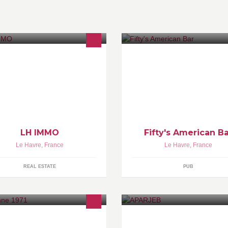
envenue sur la page officielle de
FIFTY'S AMERICAN BAR Bière
 IMMO ! Visitez notre site :
Cocktails
tp://www.lhimmo.com/ Laissez nous
 message :
tp://www.lhimmo.com/contact.html
LH IMMO
Fifty's American B
Le Havre
,
France
Le Havre
,
France
REAL ESTATE
PUB
tements bébé. Fabrication, crochet
Association pour l'aide à la réu
 tricot, intégralement fait main.vous
des jeunes et enfants béninois