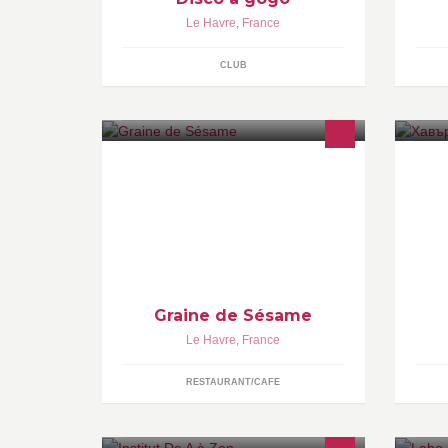
Le Havre
,
France
CLUB
Graine de Sésame, bar à cocktails et
mezzés libanais au Havre! Midi et
soir on y mange, et on peut
prolonger la soirée avec cocktails et
musique !
Graine de Sésame
Le Havre
,
France
RESTAURANT/CAFE