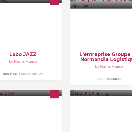
 labo JAZZ est une association de
i 1901 qui a comme mission la
omotion du JAZZ au Havre et sa
gion.
Labo JAZZ
L'entreprise Groupe
Normandie Logistiq
Le Havre
,
France
Le Havre
,
France
NON-PROFIT ORGANIZATION
LOCAL BUSINESS
 Groupe CNM accompagne des
CLUB DE BOXE (KICK BOXIN
treprises de toutes tailles dans
urs opérations de transport de
rchandises en France et à
international.