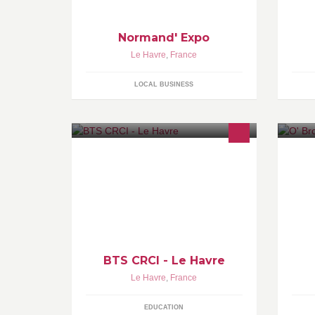
Normand' Expo
Le Havre
,
France
LOCAL BUSINESS
Présentation de la filière BTS
Pu
Conception et Réalisation en
Br
Chaudronnerie Industrielle au lycée
Lavoisier du Havre. Toutes les
actualités de la formation..
BTS CRCI - Le Havre
Le Havre
,
France
EDUCATION