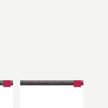
z
Rire et rire encore !
ssez