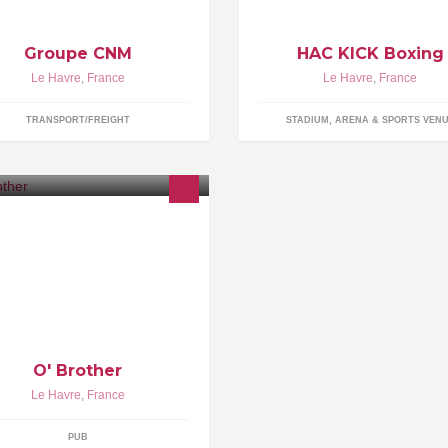
Groupe CNM
HAC KICK Boxing
Le Havre
,
France
Le Havre
,
France
TRANSPORT/FREIGHT
STADIUM, ARENA & SPORTS VEN
b • Retransmissions Sportives •
asserie
O' Brother
Le Havre
,
France
PUB