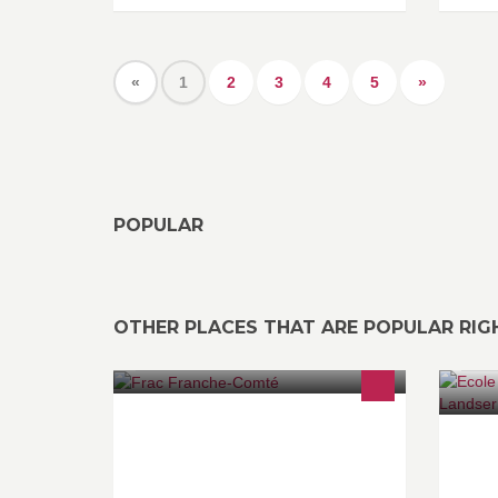
«
1
2
3
4
5
»
POPULAR
OTHER PLACES THAT ARE POPULAR RI
Fonds Régional d'Art Contemporain
Ec
de Franche-Comté