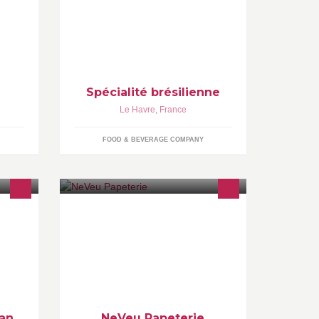
des
Spécialité brésilienne
Le Havre
,
France
FOOD & BEVERAGE COMPANY
ier
ean
NeVeu Papeterie