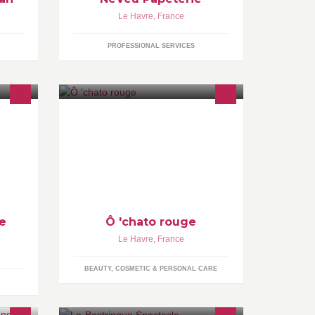
Le Havre
,
France
PROFESSIONAL SERVICES
Ô 'chato rouge est une entreprise de
cosmétiques Afro toute types de
peaux. Nous faisons maintenant tout
ce qui concerne l'onglerie et et le
soin des pieds
e
Ô 'chato rouge
Le Havre
,
France
BEAUTY, COSMETIC & PERSONAL CARE