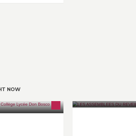
GHT NOW
Fatigués, accablés… vous ave
ole - Collège - Lycée Don Bosco
perdu la joie ? Vous ne connai