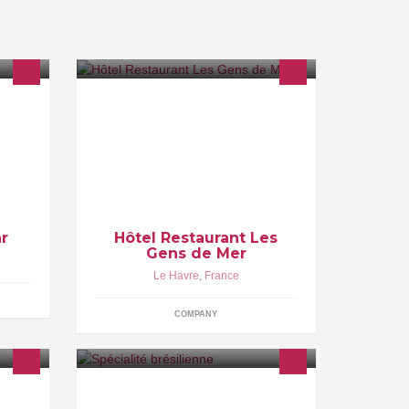
s &
Bonjour, Venez découvrir notre hôtel
et notre restaurant !
ar
Hôtel Restaurant Les
Gens de Mer
Le Havre
,
France
COMPANY
ssite
 Aider