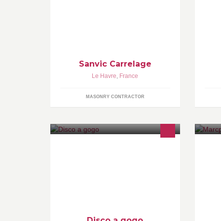
po
se
Sanvic Carrelage
Le Havre
,
France
MASONRY CONTRACTOR
Je
an
ex
Disco a gogo