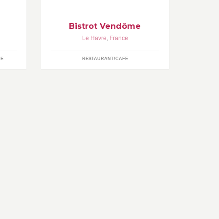
Bistrot Vendôme
Le Havre
,
France
UE
RESTAURANT/CAFE