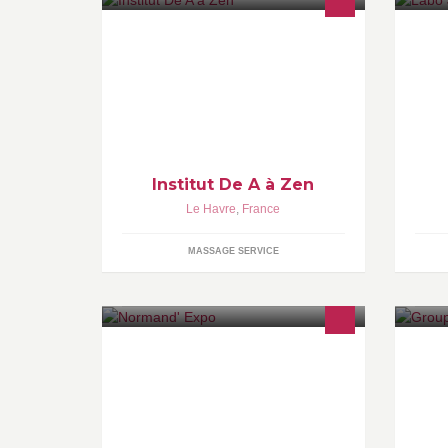
Institut de beauté De A à Zen au
Le
Havre. Anaïs esthéticienne diplômée,
lo
vous acceuille à son domicile dans
pr
un espace bien-être, où vous
ré
pourrez profiter de differents soins
esthétiques Bio et relaxant.
Institut De A à Zen
Le Havre
,
France
MASSAGE SERVICE
Foire du Havre Salon de l'habitat
Le
en
le
ma
l’