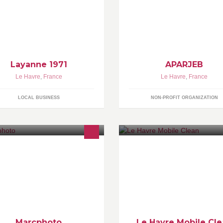
uvez choisir la ou les couleurs
à l’éducation, à l'insertion et
lon disponibilité...
contribuer au développement 
villages
Layanne 1971
APARJEB
Le Havre
,
France
Le Havre
,
France
LOCAL BUSINESS
NON-PROFIT ORGANIZATION
 réalise vos photos de mariage,
LE HAVRE MOBILE CLEAN Atel
niversaire, shooting photo
de Préparation automobile.
térieur et intérieur.
Marcphoto
Le Havre Mobile Cl