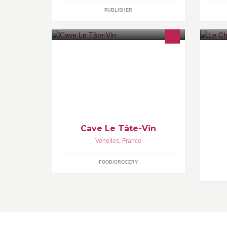
PUBLISHER
Le Tâte-vin, caviste indépendant à
Le
Venelles: Accueil, Conseil & Choix !
Bo
ch
ac
pr
Cave Le Tâte-Vin
Venelles
,
France
FOOD/GROCERY