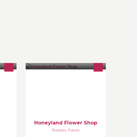
rojets
A creative flower shop with fresh
utres
flowers and new idea.
 la
ésie.
Honeyland Flower Shop
Roubaix
,
France