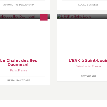
AUTOMOTIVE DEALERSHIP
LOCAL BUSINESS
 Chalet des Iles, niché dans le
Je vous conseille de venir vou
is de Vincennes, est un restaurant
régaler avec nos super plats (
ic & détendu. Le Chalet vous
comme dirait nos client c'est b
cueille aussi pour vos réceptions
copieux et pas du tout chère )
ivées.
Le Chalet des Iles
L'ENK à Saint-Loui
Daumesnil
Saint-Louis
,
France
Paris
,
France
RESTAURANT
RESTAURANT/CAFE