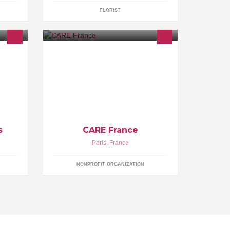
FLORIST
s
Bienvenue sur la page officielle de
CARE France, association de
on
solidarité internationale. Suivez nos
actualités !
s
CARE France
Paris
,
France
NONPROFIT ORGANIZATION