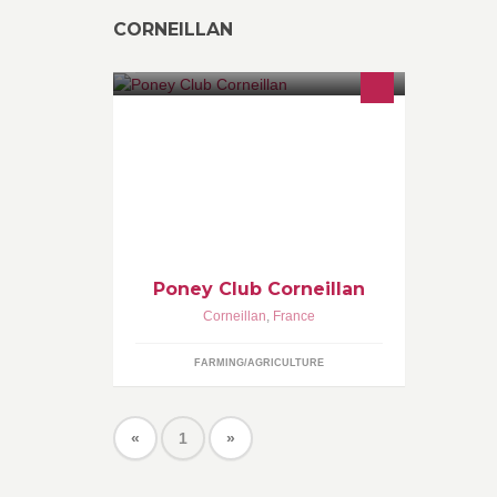
CORNEILLAN
Le cheval et le poney pour tous des l
age de 2 ans
Poney Club Corneillan
Corneillan
,
France
FARMING/AGRICULTURE
«
1
»