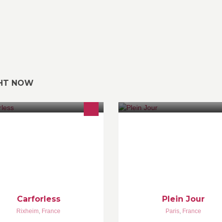
GHT NOW
rForLess vous propose un large
Plein Jour s'investit dans des p
oix de véhicules neufs et
musicaux faisant intervenir d'a
casions toutes marques en stock
art comme la danse, le théâtre,
médiat et en commande à la carte.
vidéo, l'art contemporain, la po
commerce ou vente sur place
Carforless
Plein Jour
Rixheim
,
France
Paris
,
France