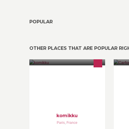
POPULAR
OTHER PLACES THAT ARE POPULAR RI
KOMIKKU ÉDITIONS & LA
Ca
LIBRAIRIE KOMIKKU
ch
oc
im
E-
komikku
Paris
,
France