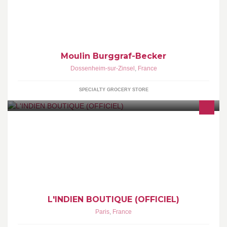
Moulin Burggraf-Becker, entreprise familiale depuis 4 générations
Moulin Burggraf-Becker
Dossenheim-sur-Zinsel
,
France
SPECIALTY GROCERY STORE
http://www.indienboutique.fr https://twitter.com/IndienBoutique
https://www.instagram.com/indienboutique/
L'INDIEN BOUTIQUE (OFFICIEL)
Paris
,
France