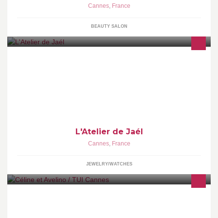
Cannes
,
France
BEAUTY SALON
Vente de bijoux Fantaisie et Argent, Accessoires .
L'Atelier de Jaél
Cannes
,
France
JEWELRY/WATCHES
Céline et Avelino seront ravis de vous accueillir pour vos projets
de voyage: vols, circuits, séjours, weekends, sur mesure,