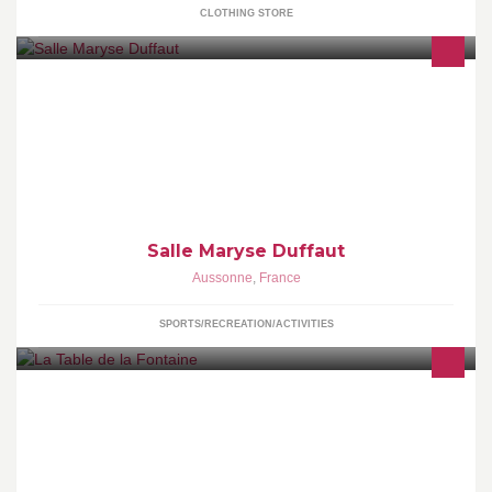
CLOTHING STORE
Salle d'activité associatives, arts martiaux, yoga, Pilates,
méditation, danse africaine, pole dance
Salle Maryse Duffaut
Aussonne
,
France
SPORTS/RECREATION/ACTIVITIES
Le restaurant La Table de la Fontaine, situé au pied de Ventabren,
vous propose un voyage hors du temps.