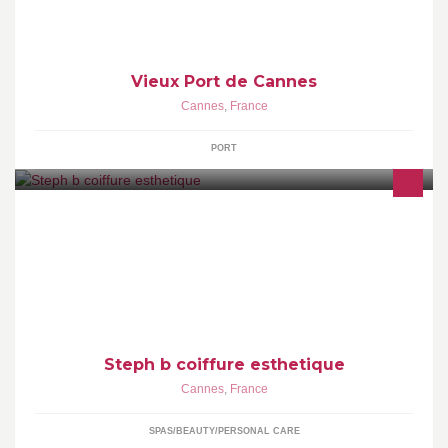
Vieux Port de Cannes
Cannes
,
France
PORT
Steph et son équipe vous invitent a découvrir un nouveau concept
au 118 avenue Francis tonner
Steph b coiffure esthetique
Cannes
,
France
SPAS/BEAUTY/PERSONAL CARE