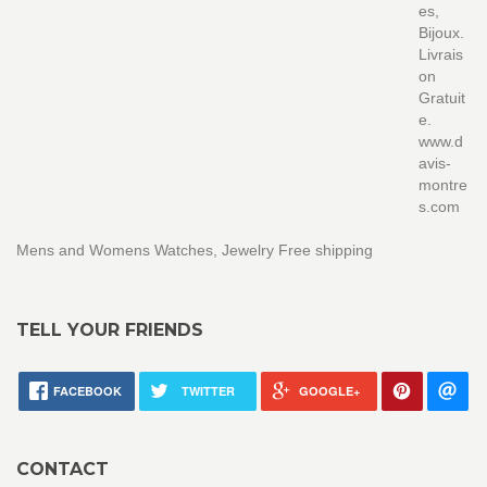
es,
Bijoux.
Livrais
on
Gratuit
e.
www.d
avis-
montre
s.com
Mens and Womens Watches, Jewelry Free shipping
TELL YOUR FRIENDS
FACEBOOK
TWITTER
GOOGLE+
CONTACT