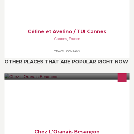
Céline et Avelino / TUI Cannes
Cannes
,
France
TRAVEL COMPANY
OTHER PLACES THAT ARE POPULAR RIGHT NOW
BIENVENUE CHEZ L'ORANAIS - Toutes formules à 5,50 -
Couscous sur commande - Kebab Américains, Escalopes de
Poulets, Chicken, Merguez kefta...
Chez L'Oranais Besançon