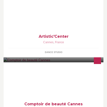
Artistic'center vous propose des cours de danse amateur et pré-
professionnel.
Artistic'Center
Cannes
,
France
DANCE STUDIO
Épilation, Soins Corps, Soin Minceur, Soins Visage, Modelage,
Ongles. Ouvert 6/7J Avec ou Sans Rendez-vous.
Comptoir de beauté Cannes