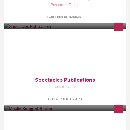
Besançon
,
France
FAST FOOD RESTAURANT
Agenda des spectacles et des sorties (cinéma, concerts, théâtre,
opéra, expositions...), il résume tout ce qui est à voir à
Spectacles Publications
Nancy
,
France
ARTS & ENTERTAINMENT