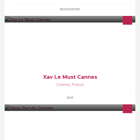
RESTAURANT
Formule anniversaire 20€ par personne, buffet dînatoire et
boissons incluses sur réservation . Fashion Chicha Salon fumeur
et fermeture 5h du matin.
Xav Le Must Cannes
Cannes
,
France
BAR
Le Vieux Port de Cannes - CCI Nice Côte d'Azur