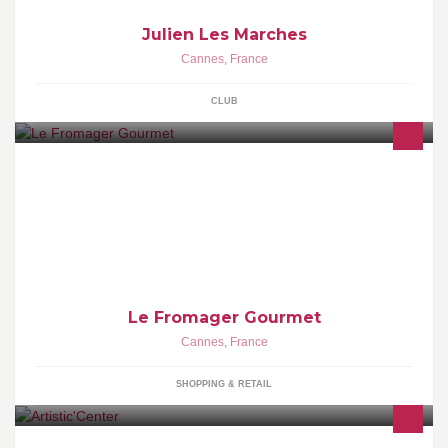
Julien Les Marches
Cannes
,
France
CLUB
Le Fromager Gourmet sélectionne et affine les fromages. Notre
devise: 100% Fermiers 100% Lait cru. Rendre hommage aux
fermiers
Le Fromager Gourmet
Cannes
,
France
SHOPPING & RETAIL