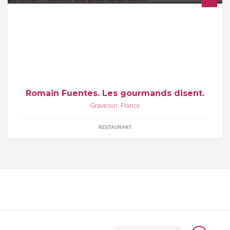
Pâtissier créateur à Graveson (13690) Tél: 06.98.77.98.86
romain.fuentes@outlook.fr Gâteaux sur commande, livraison
gratuite !
Romain Fuentes. Les gourmands disent.
Graveson
,
France
RESTAURANT