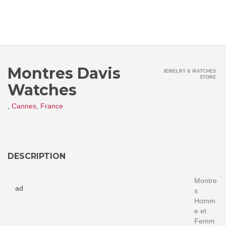
Montres Davis
JEWELRY & WATCHES
STORE
Watches
,
Cannes
,
France
DESCRIPTION
Montre
ad
s
Homm
e et
Femm