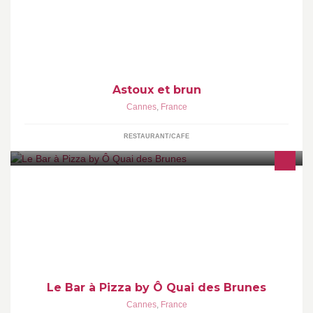
Cannes dans un cadre marin. Plats et plateaux de fruits de mer à
emporter
Astoux et brun
Cannes
,
France
RESTAURANT/CAFE
Ô Quai des Brunes présente son Bar à Pizza. De bonnes pizzas
faites maison réalisés à partir de produits frais. Dégustation sur
place ou à emporter
Le Bar à Pizza by Ô Quai des Brunes
Cannes
,
France