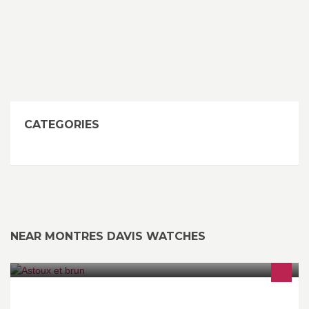
CATEGORIES
NEAR MONTRES DAVIS WATCHES
Restaurant Astoux et Brun : Specialites de fruits de mer et de
coquillages, a 100m .du vieux port et du Palais Des Festivals de