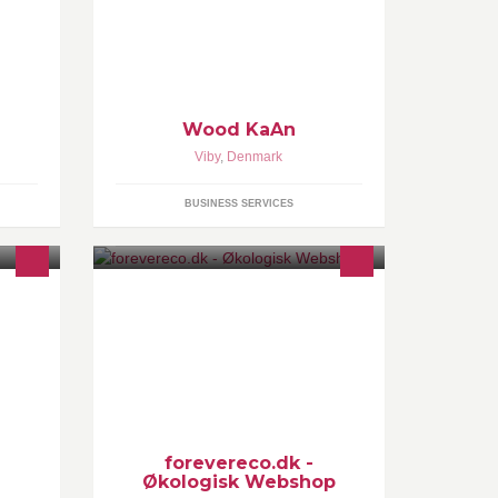
in of
alt fra det lille spæk bræt til det store
spise bord, på mål så det passer til
dig.
Wood KaAn
Viby
,
Denmark
BUSINESS SERVICES
Vi er en webshop som sælger
økologisk børnetøj, hvor vi har lagt
vægt på at kvalitet og design er i top.
forevereco.dk -
Økologisk Webshop