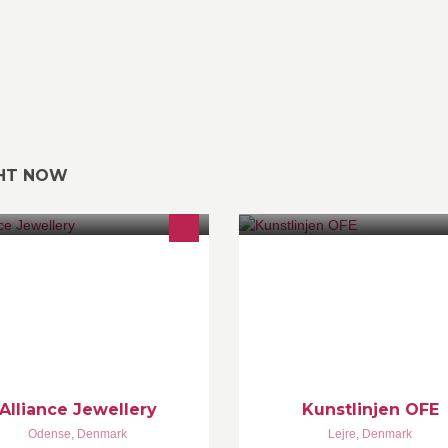
GHT NOW
liance Jewellery startede i 2008,
Kunstlinjen
m nu drives af 3. generations
ldsmed hvor der er mulighed for, at
 repareret og
Alliance Jewellery
Kunstlinjen OFE
Odense
,
Denmark
Lejre
,
Denmark