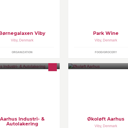
velassorteret sortiment i både v
spiritus.
Børnegalaxen Viby
Park Wine
Viby
,
Denmark
Viby
,
Denmark
ORGANIZATION
FOOD/GROCERY
s Aarhus Industri- & Autolakering
S har vi mere end 20 års erfaring
den for såvel autolakering som
bellakering. ► Se mere her
w.aarhus-autolak.dk
Aarhus Industri- &
Økoløft Aarhus
Autolakering
Viby
,
Denmark