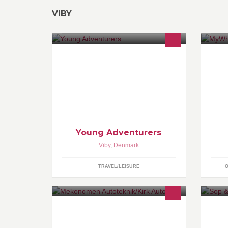
VIBY
Young Adventurers tilbyder komplette
Vi
grupperejser á 1-4 mdrs. varighed,
el
henvendt aldersgruppen 18-30.
My
Adventure, personlighed og
ka
gennemarbejdning!
Young Adventurers
Viby
,
Denmark
TRAVEL/LEISURE
Vi udfører service og alle former for
So
reperationer på Citroën og Peugeot.
Me
Vi udfører alle former for service og
bæ