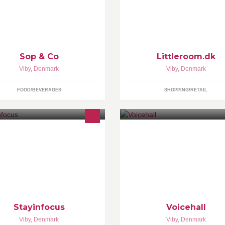
kus på at udfordre hjerner, hjerter
enkelt skandinavisk udtryk.
 maver
Sop & Co
Littleroom.dk
Viby
,
Denmark
Viby
,
Denmark
FOOD/BEVERAGES
SHOPPING/RETAIL
ayinFocus arbejder med
Voicehall er den nyeste aktivite
rsonaleudvikling, karriere- og
under samme tag som Racehall
rksomhedsrådgivning og
sjovt og lærerigt cd-
timering af organisationskulturer.
indspilningsstudie, hvor alle k
være med!
Stayinfocus
Voicehall
Viby
,
Denmark
Viby
,
Denmark