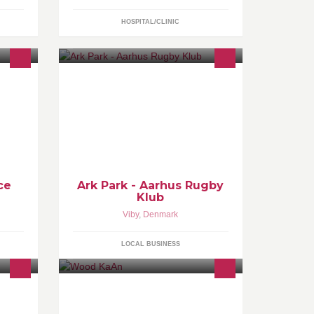
HOSPITAL/CLINIC
yder
g
ce
Ark Park - Aarhus Rugby
Klub
Viby
,
Denmark
LOCAL BUSINESS
g er en
Aarhus baseret møbelsnedker der
g
gør dine ideer til virkelighed. Laver