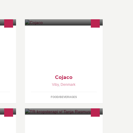
,
Cojaco – a fresh, clean, nutritious, re-
hydrating and thirst quenching drink.
,
Gives you the ultimate daily energy
de
boost to face any challenge.
Cojaco
Viby
,
Denmark
FOOD/BEVERAGES
amilie
Fysiurgisk massageterapi,
nelt
bindevævsterapi & zoneterapi
 et flot
/fodmassage.