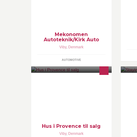
vedligeholdelse på de fleste biler.
fo
og
Mekonomen
Autoteknik/Kirk Auto
Viby
,
Denmark
AUTOMOTIVE
Mit Feriehus I Provence
St
pe
vi
op
Hus i Provence til salg
Viby
,
Denmark