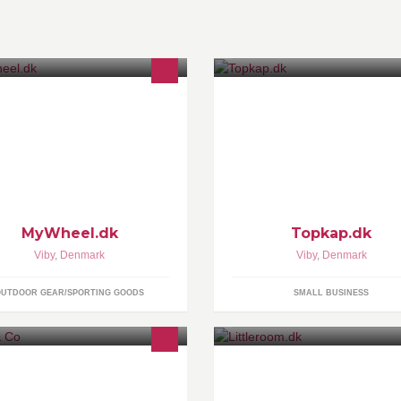
 sælger de fedeste og bedste
Topkap.dk udfører træfældning
ektriske unicykler på market, hos
topkapning, kronebeskæring,
Weel.dk få du kun det bedste... Du
kronereducering, kronetynding
n se mere på MyWheel.dk
opstamning, kløvning af bræn
samt opskæring af brædder.
MyWheel.dk
Topkap.dk
Viby
,
Denmark
Viby
,
Denmark
OUTDOOR GEAR/SPORTING GOODS
SMALL BUSINESS
p & Co formidler mad og måltider.
Online butik for kræsne børnef
d stor, stor kærlighed til økologi og
der ønsker moderne og funktio
redygtighed. Og med stor, stor
interiør/living til børneværelset i