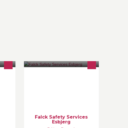
Falck Safety Services tilbyder sikker
og kompetent træning for
virksomheder. We think Safety!
Falck Safety Services
Esbjerg