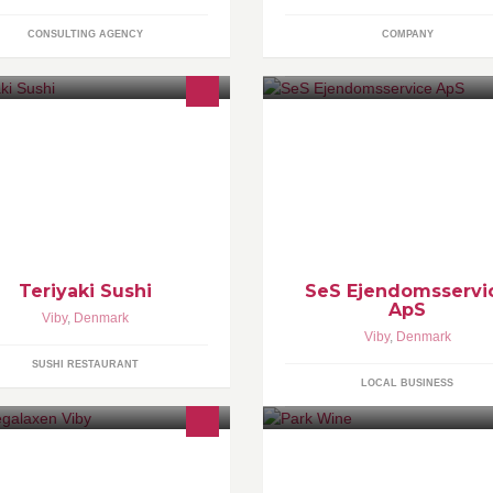
CONSULTING AGENCY
COMPANY
shi takeaway. Altid friske råvarer.
SeS Ejendomsservice ApS tilb
d en kok der går meget op i
rengøring, vinduespolering og
aliteten. Så kig forbi for en god
havearbejde både for private o
doplevelse.
erhverv.
Teriyaki Sushi
SeS Ejendomsservi
ApS
Viby
,
Denmark
Viby
,
Denmark
SUSHI RESTAURANT
LOCAL BUSINESS
rnegalaxen er en privat
Park Wine blev stiftet i 2001, o
rnehave, beliggende i Viby J.
virksomhed med med et stort o