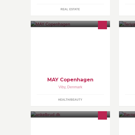
REAL ESTATE
MAY COPENHAGEN lanceres snart i
Su
DK. Følg os og hver den første der får
Me
nyheden.
kv
ma
MAY Copenhagen
Viby
,
Denmark
HEALTH/BEAUTY
Den håndfri krykke, et alternativ til
Bø
konventionelle krykker. Gå eller stå,
bø