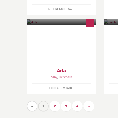
INTERNET/SOFTWARE
Welcome to Arla on Facebook. Read
Be
more about our product, activities &
services on www.arla.com
Arla
Viby
,
Denmark
FOOD & BEVERAGE
«
1
2
3
4
»