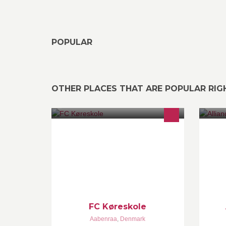
POPULAR
OTHER PLACES THAT ARE POPULAR RI
FC Køreskole KOLDING -
Al
AABENRAA NEMT-HURTIGT-
so
BILLIGT www.fc-køreskole.dk Tlf.
gu
23492882
få
FC Køreskole
Aabenraa
,
Denmark