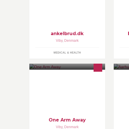
med hænderne fri. Brækket ankel,
sprunget akillessene, midlertidig ben
protese.
ankelbrud.dk
Viby
,
Denmark
MEDICAL & HEALTH
Webbureau der tilbyder udvikling af
Ho
hjemmesider, webshops og apps.
Ap
in
mø
ww
One Arm Away
Viby
,
Denmark