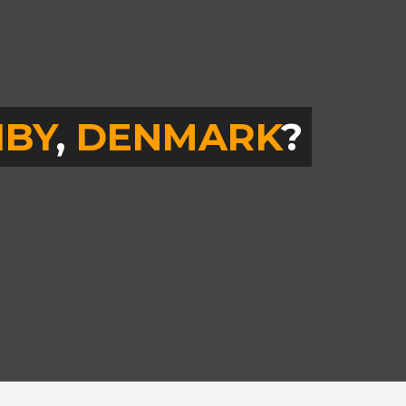
IBY
,
DENMARK
?