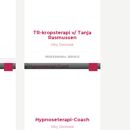
TR-kropsterapi v/ Tanja
Rasmussen
Viby
,
Denmark
PROFESSIONAL SERVICE
t
www.hypnoseterapi-coach.dk
. Et
HURTIG OG EFFEKTIV
BEHANDLINGSFORM
an
Hypnoseterapi-Coach
Viby
,
Denmark