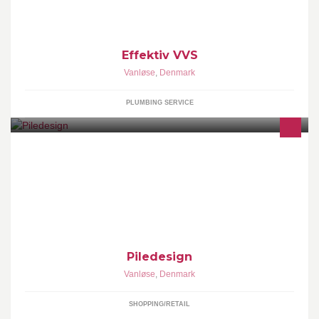
Effektiv VVS
Vanløse
,
Denmark
PLUMBING SERVICE
Piledesign v/ Maj-brit Enevoldsen. Pilebutik åbner i KUNSTEN... -
Jernbane allé 77, 2720 Vanløse Fra lørdag d. 5. Dec. – søndag d.
20 Dec. 2014
Piledesign
Vanløse
,
Denmark
SHOPPING/RETAIL