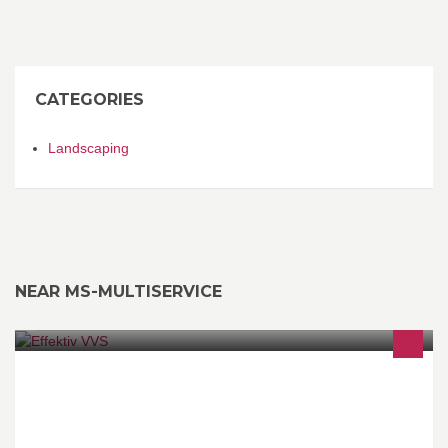
CATEGORIES
Landscaping
NEAR MS-MULTISERVICE
Vi er et lille firma, som sætter kvalitet og godt håndværk i
højsæde. Firmaet er ejet af de 2 VVS-installatører, Stefan & Jacob.