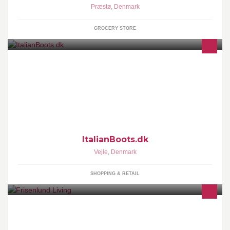
Præstø
,
Denmark
GROCERY STORE
Like os og vær først til at høre om spændende nyheder, super
gode tilbud og meget mere.
ItalianBoots.dk
Vejle
,
Denmark
SHOPPING & RETAIL
16. december 2018 åbner Frisenlund Living med boligindretning