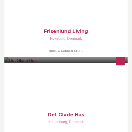
og inspiration fra orangeriet og køkkenhaven. Vi tager imod
Frisenlund Living
Nykøbing
,
Denmark
HOME & GARDEN STORE
Det Glade Hus
Det Glade Hus
Kalundborg
,
Denmark