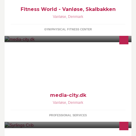
Fitness World - Vanløse, Skalbakken
Vanløse
,
Denmark
GYM/PHYSICAL FITNESS CENTER
Media City, a total media solution that can service all
advertisement printing and digital media, we also offer photo,
video, and sound production.
media-city.dk
Vanløse
,
Denmark
PROFESSIONAL SERVICES