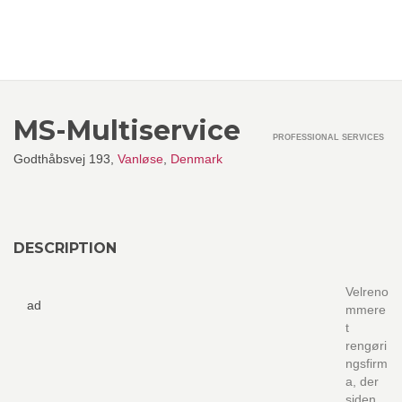
MS-Multiservice
PROFESSIONAL SERVICES
Godthåbsvej 193,
Vanløse
,
Denmark
DESCRIPTION
Velreno
ad
mmere
t
rengøri
ngsfirm
a, der
siden