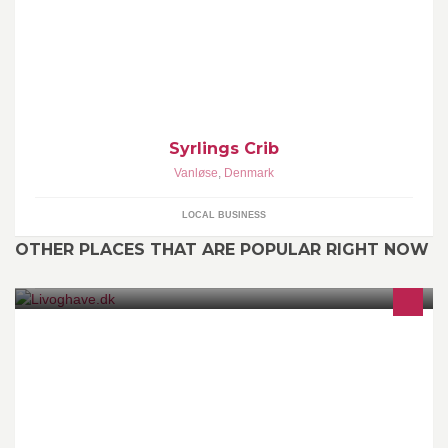
Syrlings Crib
Vanløse
,
Denmark
LOCAL BUSINESS
OTHER PLACES THAT ARE POPULAR RIGHT NOW
www.Livoghave.dk er en webshop med showroom/butik der
forhandler interør til hjemmet og haven. Vi forhandler Zanz, Tine K
Home, Broste, House Doctor m.m