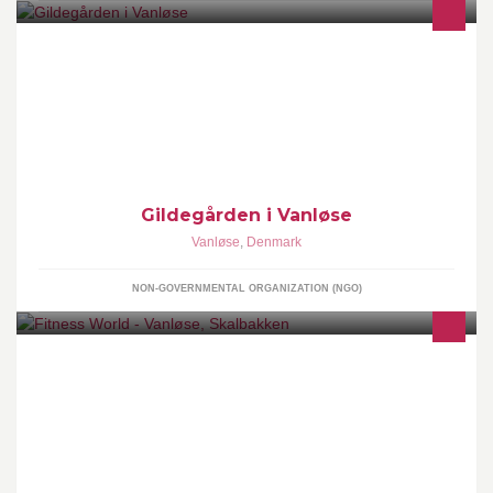
Gildegården ejes af et fond og drives af Sct. Georgs Gilderne i
København. Huset bruges til selskabslokaler, mødevirksomhed,
fritidsaktiviteter (f.eks. dans). Lokalerne udlejes til fester, møder og
sammenkomster via hjemmesiden www.gildegaarden.dk
Gildegården i Vanløse
Vanløse
,
Denmark
NON-GOVERNMENTAL ORGANIZATION (NGO)
Velkommen til Fitness World Vanløse