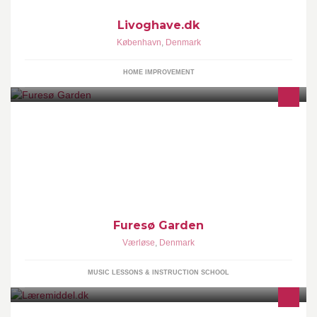
Livoghave.dk
København
,
Denmark
HOME IMPROVEMENT
Furesø Garden består af musikglade børn, unge og voksne
mellem 8 og 35 år. Garden spiller bl.a. til festivaller, parader og
private arrangementer.
Furesø Garden
Værløse
,
Denmark
MUSIC LESSONS & INSTRUCTION SCHOOL