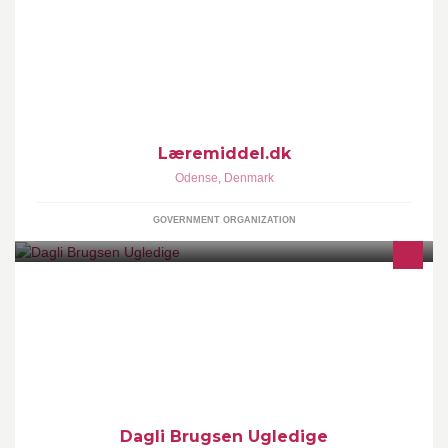
Læremiddel.dk er et nationalt videncenter, der har til formål at
udvikle og formidle viden om læremidlers betydning for læring og
undervisning.
Læremiddel.dk
Odense
,
Denmark
GOVERNMENT ORGANIZATION
Dagli´ Brugsen Ugledige, Den Med Ost Og Vinkælder er en
hyggelig lille virksomhed i provinsen. Her får du altid et smil med
på vejen!
Dagli Brugsen Ugledige