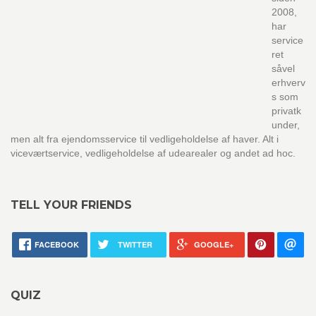
2008,
har
service
ret
såvel
erhverv
s som
privatk
under,
men alt fra ejendomsservice til vedligeholdelse af haver. Alt i
viceværtservice, vedligeholdelse af udearealer og andet ad hoc.
TELL YOUR FRIENDS
FACEBOOK
TWITTER
GOOGLE+
QUIZ