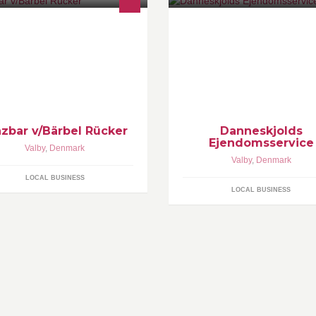
nzbar | Tango Argentino | Bärbel
Ejendomsservice i hovedstaden
cker http://tanzbar.dk
garantere god og stabil
fo@tanzbar.dk
ejendomsservice på din ejend
Viceværtservice,trappevask og
totalrennovering af opgange
nzbar v/Bärbel Rücker
Danneskjolds
Ejendomsservice
Valby
,
Denmark
Valby
,
Denmark
LOCAL BUSINESS
LOCAL BUSINESS