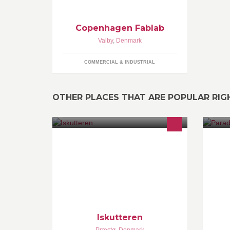
Copenhagen Fablab
Valby
,
Denmark
COMMERCIAL & INDUSTRIAL
OTHER PLACES THAT ARE POPULAR RI
Velkommen til Iskutteren på Havnen -
Pa
Nyd livet med god is
er
kv
se
Na
Iskutteren
Præstø
,
Denmark