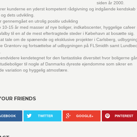
siden år 2000.
krer kunderne en yderst kompetent rådgivning og indgående kendskab t
og dets udvikling.
r gennemgået en utrolig positiv udvikling
e 10-15 år med masser af nye boliger, indkøbscenter, hyggelige cafeer
 Valby til en af de mest eftertragtede steder i Købehavn at bosætte sig.
 at tale om de spænende og eksklusive projekter i Carlsberg, udbygnin
le Grøntorv og fortsættelse af udbygningen på FLSmidth samt Lundbe
.
 endvidere kendetegnet for den fantastiske diversitet hvor boligerne går
tudieboliger til nogle af Danmarks dyreste ejendomme som sikrer en
e variation og hyggelig atmosfære.
YOUR FRIENDS
ACEBOOK
TWITTER
GOOGLE+
PINTEREST