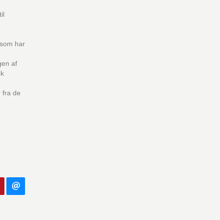
il
 som har
gen af
ck
 fra de