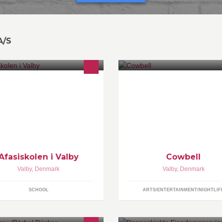
A/S
asi og apopleksiskolen for
Cowbell er en musikvirksomhed
nhjerneskadede
udgiver musik, booker koncerte
foredrag og afholder to årlige
jazzfestivaler.
Afasiskolen i Valby
Cowbell
Valby
,
Denmark
Valby
,
Denmark
SCHOOL
ARTS/ENTERTAINMENT/NIGHTLIF