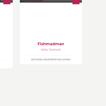
. Vi
It´s all about surface fishing for
Salmon and Steelhead
om.
Fishmadman
Valby
,
Denmark
OUTDOOR GEAR/SPORTING GOODS