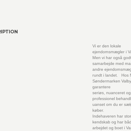
IPTION
Vi er den lokale
ejendomsmægler i Va
Men vi har også god
samarbejde med m
andre ejendomsmæg
rundt i landet. Hos 
Søndermarken Valby
garantere
seriøs, nuanceret og
professionel behandl
uanset om du er sælg
køber.
Indehaveren har stort
kendskab og har bå
arbejdet og boet i Va