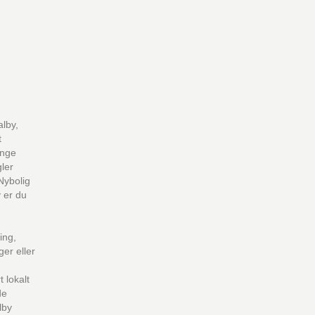
lby,
t
ange
ler
Nybolig
 er du
ing,
er eller
 lokalt
de
lby