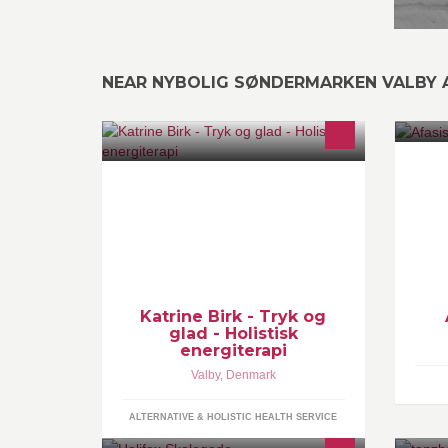
NEAR NYBOLIG SØNDERMARKEN VALBY 
Alternativ behandling og energiterapi
Af
<3 Jeg deler mine erfaringer og
se
kommer med guides til
hjemmebehandling :-)
Katrine Birk - Tryk og
glad - Holistisk
energiterapi
Valby
,
Denmark
ALTERNATIVE & HOLISTIC HEALTH SERVICE