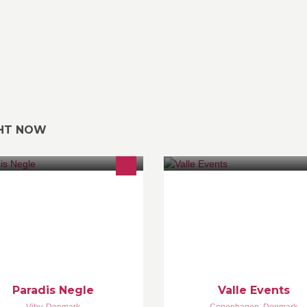
GHT NOW
radisNegle - "Hvor smukke negle
Kjo esht nje faqe Per shokt e 
 født" Hej alle! Jeg tilbyder
qe kan qef me vallzue me muzik
alitative gele negle og her kan du
Si me qifteli si me tupan
 mine værker. Jeg bruger Crystal
ils producter.
Paradis Negle
Valle Events
Viby
,
Denmark
Copenhagen
,
Denmark