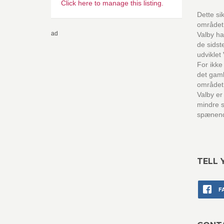
Click here to manage this listing.
Dette si
området 
ad
Valby ha
de sidst
udviklet
For ikke
det gam
området
Valby er
mindre s
spænend
TELL 
F