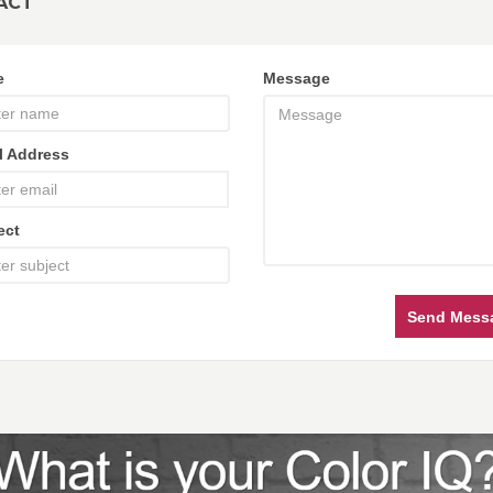
ACT
e
Message
l Address
ect
Send Mess