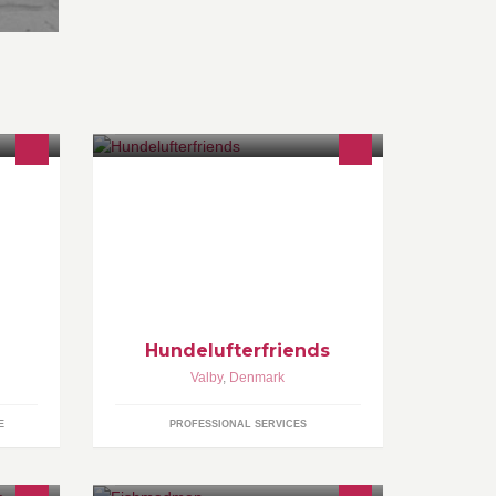
, der
Professionel hundelufter i Stor-
r,
København
Hundelufterfriends
Valby
,
Denmark
E
PROFESSIONAL SERVICES