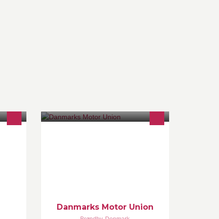
shoqe
DMU er opdelt i sportsområderne
 live .
BMX, Motocross, Off-Track, Road
Racing og Speedway. Tilmeld dig
DMU's nyhedsbrev: http://bit.ly/DMU-
nyhedsbrev
Danmarks Motor Union
Brøndby
,
Denmark