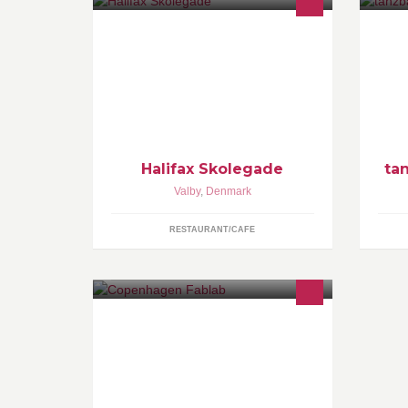
Burgeren, den amerikanske
Ta
klassiker, der heldigvis aldrig er gået
Rü
af mode – er dén, det hele i
in
virkeligheden handler om på Halifax.
Halifax Skolegade
ta
Valby
,
Denmark
RESTAURANT/CAFE