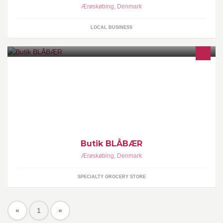
Ærøskøbing
,
Denmark
LOCAL BUSINESS
Gårdbutikken er åben: Mandag, tirsdag, onsdag, torsdag 16.30 -
17.00 Fredag & lørdag 10.00 - 17.00 Søndag 11.00 - 16.00
Butik BLÅBÆR
Ærøskøbing
,
Denmark
SPECIALTY GROCERY STORE
«
1
»