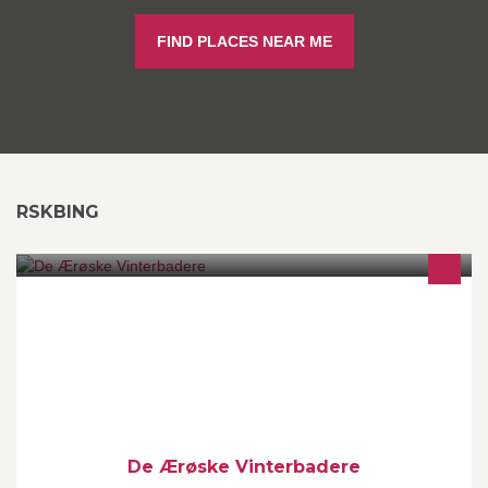
FIND PLACES NEAR ME
RSKBING
Hop a' øen en gang om dagen
De Ærøske Vinterbadere