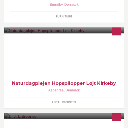
Brøndby
,
Denmark
FURNITURE
Hopspilopper er en Privat Naturdagpleje I Løjt Kirkeby. Hvor
naturen og ude livet er i højsæde. http://www.hopspilopper.dk/
Naturdagplejen Hopspilopper Løjt Kirkeby
Aabenraa
,
Denmark
LOCAL BUSINESS