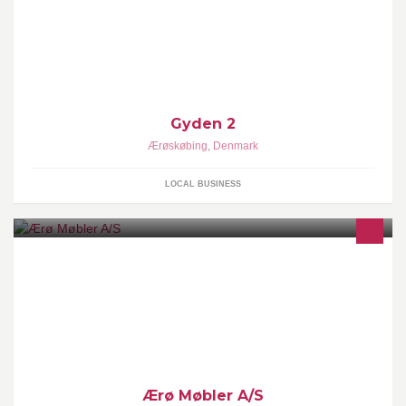
Gyden 2
Ærøskøbing
,
Denmark
LOCAL BUSINESS
Snedker- og tømrerforretning med værksted i Ærøskøbing.
Møbelbutikker i Ærøskøbing og Marstal. Bedemandsforretning.
Ærø Møbler A/S