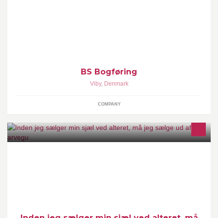
Ønsker du assistance til bogføring?
BS Bogføring
Viby
,
Denmark
COMPANY
Dette er den officielle side for Mathilde og Ebbes (mest Ebbes)
auktion. Følg med og gør et kup!
Inden jeg sælger min sjæl ved alteret, må