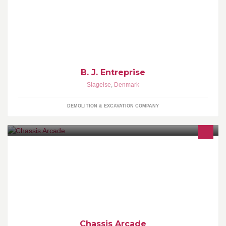
Belægnings arbejde af terrasser og indkørsel, Anlægsarbejde,
Brolægning og Industribelægning samt rullegræs.
B. J. Entreprise
Slagelse
,
Denmark
DEMOLITION & EXCAVATION COMPANY
All ages allowed, free entrance, welcome to bring your own
food/drinks, stay as long as you want!
Chassis Arcade