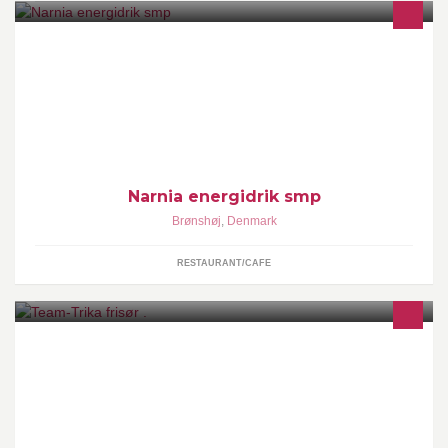
Ny energidrik kommer nu til dig med mindre kalorier og mere
smag #hestesperm
Narnia energidrik smp
Brønshøj
,
Denmark
RESTAURANT/CAFE
Team Trika ejes af Trine