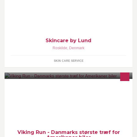
til fordelagtige priser, der tillader forkælelse i hverdagen.
Skincare by Lund
Roskilde
,
Denmark
SKIN CARE SERVICE
Viking Run, Danmarks største amerikaner bil træf, byder på
masser af biler, musik, aktiviteter og underholdning for hele
familien.
Viking Run - Danmarks største træf for