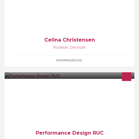
designere. Priser fra 8.500-23.000 kr.
Celina Christensen
Roskilde
,
Denmark
SHOPPING/RETAIL
This program in Performance Design (2004-) focuses on the study
of how cultural events are designed and experienced within
organizational and cultural processes. Practical emphasis is on
project management and creative concepts.
Performance Design RUC