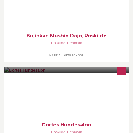
større indsigt i dit eget selv.
Bujinkan Mushin Dojo, Roskilde
Roskilde
,
Denmark
MARTIAL ARTS SCHOOL
Har du problemer med pelsen så ring
Dortes Hundesalon
Roskilde
,
Denmark