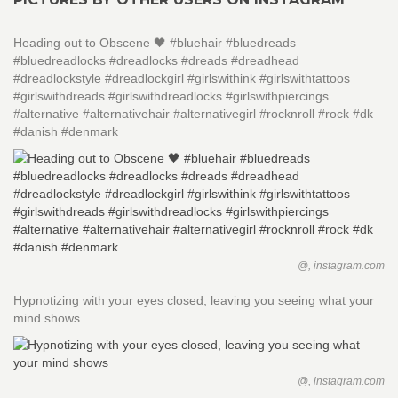
Heading out to Obscene 🖤 #bluehair #bluedreads
#bluedreadlocks #dreadlocks #dreads #dreadhead
#dreadlockstyle #dreadlockgirl #girlswithink #girlswithtattoos
#girlswithdreads #girlswithdreadlocks #girlswithpiercings
#alternative #alternativehair #alternativegirl #rocknroll #rock #dk
#danish #denmark
@, instagram.com
Hypnotizing with your eyes closed, leaving you seeing what your
mind shows
@, instagram.com