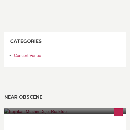
CATEGORIES
Concert Venue
NEAR OBSCENE
En kampkunst som udvikler dig fysisk, mentalt & spirituelt.
Kamptræning gavner på mange niveauer, & kan hjælpe til at få