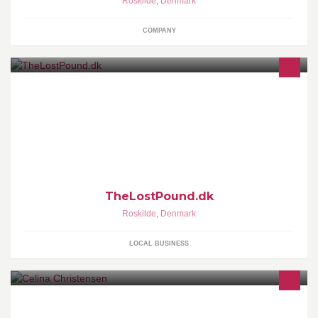
Roskilde
,
Denmark
COMPANY
Ernærings- og motionscoaching
TheLostPound.dk
Roskilde
,
Denmark
LOCAL BUSINESS
Roskildes stemningsfyldte brudekjoleforretning med de
smukkeste brudekjoler fra nogle af verdens bedste brudekjole-