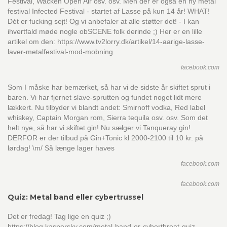
Festival, Wacken Open Air osv. osv. Men der er også en ny metal
festival Infected Festival - startet af Lasse på kun 14 år! WHAT!
Dét er fucking sejt! Og vi anbefaler at alle støtter det! - I kan
ihvertfald møde nogle obSCENE folk derinde ;) Her er en lille
artikel om den: https://www.tv2lorry.dk/artikel/14-aarige-lasse-
laver-metalfestival-mod-mobning
facebook.com
Som I måske har bemærket, så har vi de sidste år skiftet sprut i
baren. Vi har fjernet slave-sprutten og fundet noget lidt mere
lækkert. Nu tilbyder vi blandt andet: Smirnoff vodka, Red label
whiskey, Captain Morgan rom, Sierra tequila osv. osv. Som det
helt nye, så har vi skiftet gin! Nu sælger vi Tanqueray gin!
DERFOR er der tilbud på Gin+Tonic kl 2000-2100 til 10 kr. på
lørdag! \m/ Så længe lager haves
facebook.com
facebook.com
Quiz: Metal band eller cybertrussel
Det er fredag! Tag lige en quiz ;)
https://blog.kaspersky.com/metal-band-or-cyberthreat-quiz-