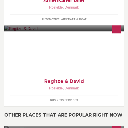
Amerikaner biler
Roskilde
,
Denmark
AUTOMOTIVE, AIRCRAFT & BOAT
Showroom for fremvisning af ægyptiske lædertasker & farverige
skærf til kvinder, bælter og punge til mænd.
Regitze & David
Roskilde
,
Denmark
BUSINESS SERVICES
OTHER PLACES THAT ARE POPULAR RIGHT NOW