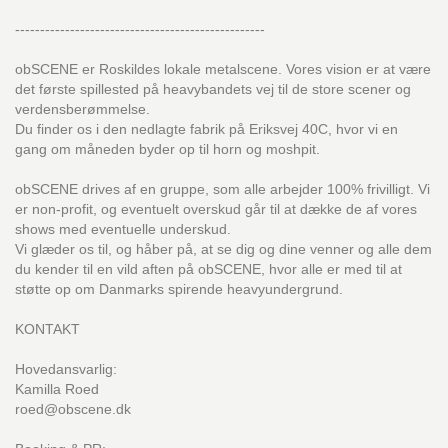
--------------------------------------------------
obSCENE er Roskildes lokale metalscene. Vores vision er at være
det første spillested på heavybandets vej til de store scener og
verdensberømmelse.
Du finder os i den nedlagte fabrik på Eriksvej 40C, hvor vi en
gang om måneden byder op til horn og moshpit.
obSCENE drives af en gruppe, som alle arbejder 100% frivilligt. Vi
er non-profit, og eventuelt overskud går til at dække de af vores
shows med eventuelle underskud.
Vi glæder os til, og håber på, at se dig og dine venner og alle dem
du kender til en vild aften på obSCENE, hvor alle er med til at
støtte op om Danmarks spirende heavyundergrund.
KONTAKT
Hovedansvarlig:
Kamilla Roed
roed@obscene.dk