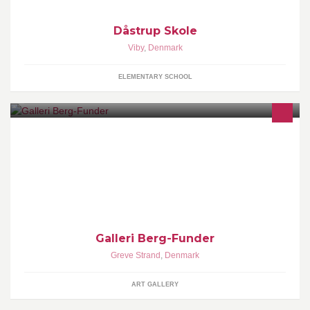
Dåstrup Skole
Viby
,
Denmark
ELEMENTARY SCHOOL
Lille galleri med egen produceret kunst og kunsthåndværk samt
gæstekunstnere. Åbent hver torsdag kl. 14 - 18 samt efter aftale.
Galleri Berg-Funder
Greve Strand
,
Denmark
ART GALLERY