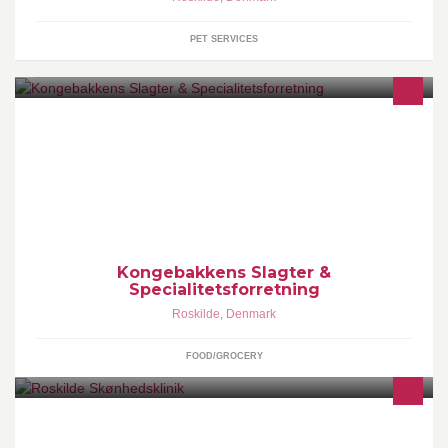
PET SERVICES
Kongebakkens slagter- og specialforretning er en moderne
forretning, der videreføres efter de gamle traditioner
Kongebakkens Slagter &
Specialitetsforretning
Roskilde
,
Denmark
FOOD/GROCERY
RSK tilbyder alt i negle, Shellac, Vippe extensions, permanent
make up, spray tan, sugering, ansigts behandlinger, massage,