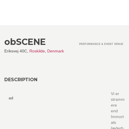
obSCENE
PERFORMANCE & EVENT VENUE
Eriksvej 40C,
Roskilde
,
Denmark
DESCRIPTION
Vi er
ad
stramm
ere
end
Immort
als
læderb