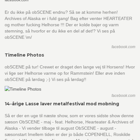
facebook.com
Er du ikke på obSCENE endnu? Så se at komme herhen!
Archives of Alaska er i fuld gang! Bag efter venter HEARTEATER
og mother fucking Helhorse !!! Der er kolde bajer og varm
stemning, så hvorfor er du ikke en del af det!? Vi ses på
obSCENE \m/
facebook.com
Timeline Photos
obSCENE på tur! Crewet er draget den lange vej til Horsens! Hvor
vi lige ser Helhorse varme op for Rammstein! Eller øve inden
obSCENE på lørdag ;-) Vi ses på lørdag!!
facebook.com
14-årige Lasse laver metalfestival mod mobning
Så er der en uge til næste show, som er vores sidste show denne
sæson ObSCENE - maj - feat. Helhorse, Hearteater & Archives of
Alaska - Vi vender tilbage til august ObSCENE - august -
sæsonstart Imellem tiden er der jo både COPENHELL, Roskilde