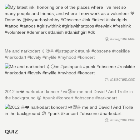
@, instagram.com
Me and narkodart 💉😏☠ #justapunk #punk #obscene #roskilde
#narkodart #lovely #mylife #myhood #koncert
@, instagram.com
2012 ☠❤️ narkodart koncert! 🎺😇☠ me and David ! And Trolle in
the background 😜 #punk #koncert #obscene #narkodart
@, instagram.com
QUIZ