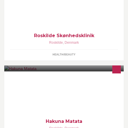
diamantslib ,Hair extension
Roskilde Skønhedsklinik
Roskilde
,
Denmark
HEALTH/BEAUTY
På denne side vil du kunne følge med i, hvad der sker hos
Hakuna Matata og få gode tilbud på bla Back on Track og
Prof.Dog kvalitetsfoder til hund og kat.
Hakuna Matata