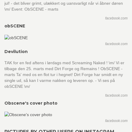
jul! - det bliver grimt, ulækkert og uansvarligt når vi åbner døren
\m/ Event: ObSCENE - marts
facebook.com
obSCENE
facebook.com
Devilution
TAK for en fed aftens i lørdags med Screaming Naked ! \m/ Vi er
tilbage den 25. marts med Dirt Forge og Remains ! ObSCENE -
marts Ta' med os en flot tur i hegnet! Dirt Forge har smidt en ny
single ud, så kan I varme nakken og leveren op. - Vi ses på
obSCENE \m/
facebook.com
Obscene's cover photo
facebook.com
PICTURES BY OTHER USERS ON INSTAGRAM