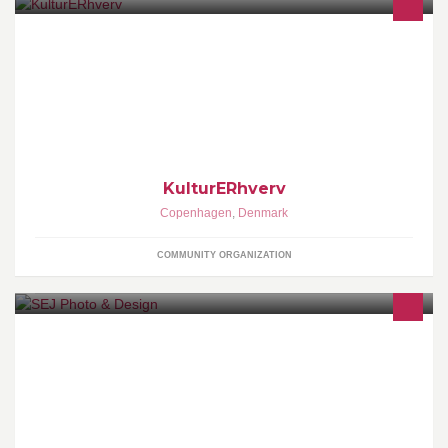
HVOR KULTUR OG ERHVERV MØDES OM KREATIV VÆKST
KulturERhverv
Copenhagen
,
Denmark
COMMUNITY ORGANIZATION
Når opgaven er aftalt tager jeg: 350 kr. pr/time for mindre opgaver.
550 kr. pr/time for større opgaver.