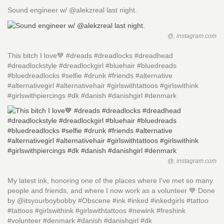
Sound engineer w/ @alekzreal last night.
@, instagram.com
This bitch I love💙 #dreads #dreadlocks #dreadhead
#dreadlockstyle #dreadlockgirl #bluehair #bluedreads
#bluedreadlocks #selfie #drunk #friends #alternative
#alternativegirl #alternativehair #girlswithtattoos #girlswithink
#girlswithpiercings #dk #danish #danishgirl #denmark
@, instagram.com
My latest ink, honoring one of the places where I've met so many
people and friends, and where I now work as a volunteer 💙 Done
by @itsyourboybobby #Obscene #ink #inked #inkedgirls #tattoo
#tattoos #girlswithink #girlswithtattoos #newink #freshink
#volunteer #denmark #danish #danishgirl #dk