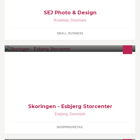
SEJ Photo & Design
Roskilde
,
Denmark
SMALL BUSINESS
Skoringen er en landsdækkende skokæde, der hjælper dig med
professionel ekspertviden om sko til både børn og voksne.
Skoringen - Esbjerg Storcenter
Esbjerg
,
Denmark
SHOPPING/RETAIL