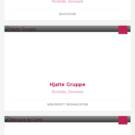
Roskilde
,
Denmark
EDUCATION
De blå spejdere i Roskilde
Hjalte Gruppe
Roskilde
,
Denmark
NON-PROFIT ORGANIZATION
Skincare by Lund tilbyder en lang række behandlinger fra top til tå