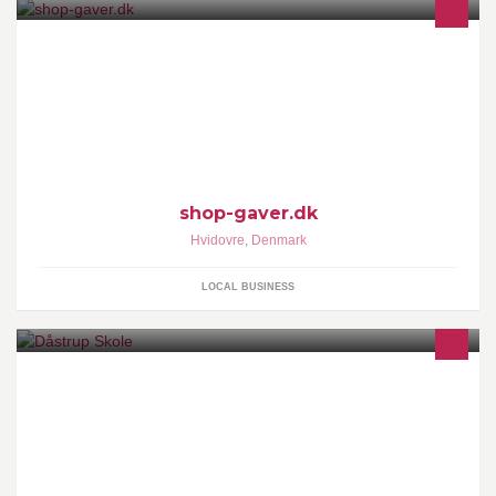
webshop med lækre mærkevarer som fx. BaByliss, Moprhy
Richards, Überlash, Lexon og mange andre gode sager. Kom og
kig
shop-gaver.dk
Hvidovre
,
Denmark
LOCAL BUSINESS
Dåstrup skole er en folkeskole med ca. 370 elever fra 0. - 10.
klasse. Vi "bor" i den sydlige del af Roskilde kommune.