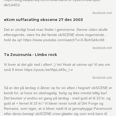
dk/14401/
facebook.com
eXcm suffacating obscene 27 dec 2003
Det er utroligt hvad man finder i gemmerne. Denne video skulle
eftersigende, være fra det første obSCENE show nogensinde...
hold da op! https://www.youtube.com/watch?v=X-BohSd4cnM
facebook.com
Ta Zouzounia - Limbo rock
Vi lover at det går ned i aften! ;) \m/ Husk at varme op! Vi ses om
små 8 timer https://youtu.be/WpLd49u_l-o
facebook.com
Så er det på lørdag vi åbner op for en aften i hegnet! obSCENE er
kendt for, at have en ubehagelig, farlig og ikke mindst billig bar!
Det beviser vi endnu en gang på lørdag - med guld øl til 10 kr. og
guld øl + fernet til 15 kr.! Vi bliver revet rundt af Dirt Forge og
Remains, som siger, at vi bliver nødt til at genopbygge Paramount
efter deres besøg! obSCENE crew glæder sig som små børn til