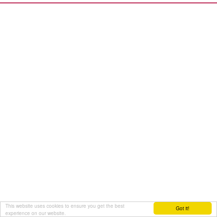
This website uses cookies to ensure you get the best
Got it!
experience on our website.