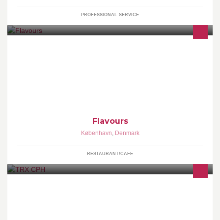
PROFESSIONAL SERVICE
Flavours er et glad madhus med varieret mad med masser af
smag, Tilberedt fra bunden af årstidens råvarer, menuen skifter
dagligt.
Flavours
København
,
Denmark
RESTAURANT/CAFE
Med TRX Suspension Training, opbygger du styrke, smidighed,
balance og kondition, alt sammen med præcis den intensitet, du
selv vælger.