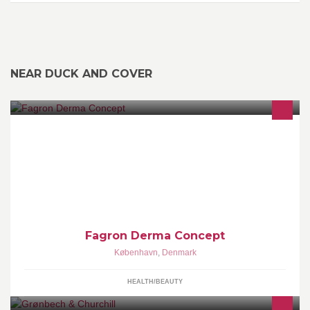
NEAR DUCK AND COVER
Hudpleje på den fede måde! Apoteksforbeholdt hudplejeserie der
består af meget få gode og velkendte ingredienser, ingen parfume
eller parabener. Spørg på apoteket.
Fagron Derma Concept
København
,
Denmark
HEALTH/BEAUTY