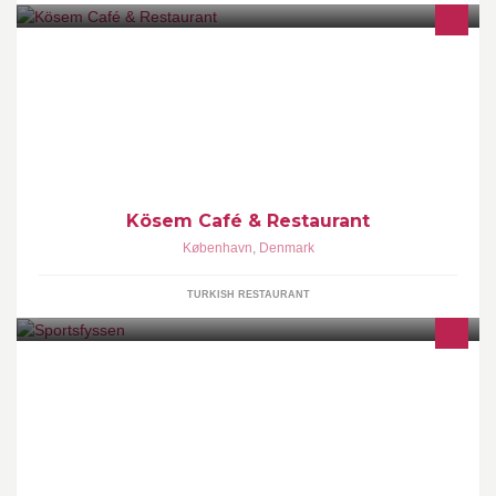
Kösem Café & Restaurant - Nørrebrogade 186, 2200 København
N
Kösem Café & Restaurant
København
,
Denmark
TURKISH RESTAURANT
Privatklinik for fysioterapi og træning