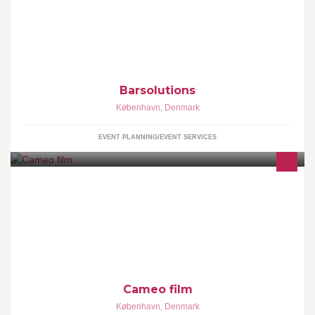
Barsolutions
København
,
Denmark
EVENT PLANNING/EVENT SERVICES
Cameo offers solutions-based services ranging from color
grading, Digital Intermediate (DI) and file-based workflows to
visual effects and online services.
Cameo film
København
,
Denmark