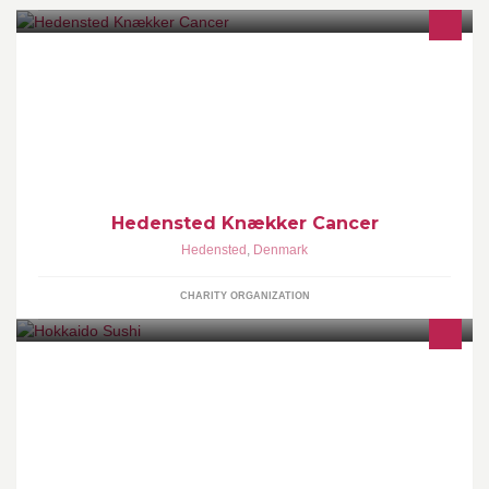
Vi er en lokal gruppe af frivillige der sammen ønsker at indbyde til
et stort Knæk Cancer støttearrangement på Castberggård Vær
Hedensted Knækker Cancer
Hedensted
,
Denmark
CHARITY ORGANIZATION
Running Sushi! sushi and chinese food eat all you want!