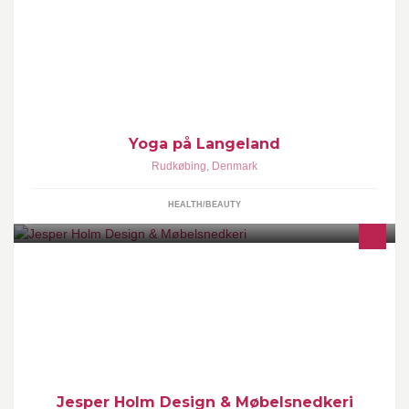
Yoga på Langeland. Overblik over hvilke hold der udbydes hvor
på øen.
Yoga på Langeland
Rudkøbing
,
Denmark
HEALTH/BEAUTY
Snedkermøbler i høj kvalitet.
Jesper Holm Design & Møbelsnedkeri