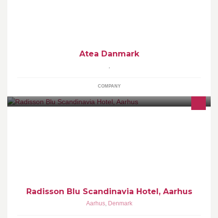
Atea Danmark er den lokale Facebookside for Atea i Danmark.
Her kan du finde nyheder, information om konferencer, events,
seminarer, uddannelser, jobmuligheder og meget mere. Input,
tanker og kommentarer fra Atea-interesserede modtages med
glæde.
Atea Danmark
,
COMPANY
Our award winning design hotel in the Aarhus city center is
perfectly situated beside the popular ARoS Art Museum.
Radisson Blu Scandinavia Hotel, Aarhus
Aarhus
,
Denmark