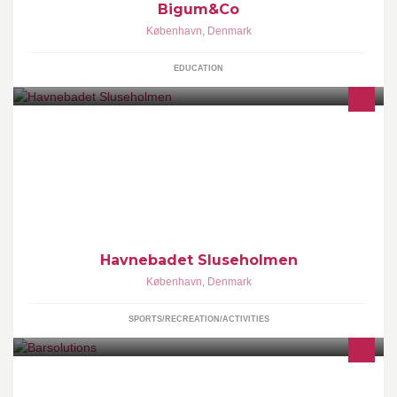
Bigum&Co
København
,
Denmark
EDUCATION
Brug venligst ovenstående mailadresse hvis du vil I kontakt med
os. Tak
Havnebadet Sluseholmen
København
,
Denmark
SPORTS/RECREATION/ACTIVITIES
BarSolutions leverer komplette barløsninger til private
arrangementer og firmaer.