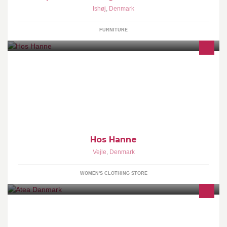
Ishøj
,
Denmark
FURNITURE
HosHanne har eksisteret i 19 år - Vi er absolut blandt de største
og førende indenfor stormode. Vi tør være anderledes i
Hos Hanne
Vejle
,
Denmark
WOMEN'S CLOTHING STORE