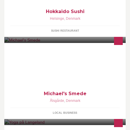
Hokkaido Sushi
Helsinge
,
Denmark
SUSHI RESTAURANT
Fremstiller alt i stål og reparation af gl. Jern Trapper, værn, porte,
låger, hegn, ramper +div.
Michael's Smede
Ålsgårde
,
Denmark
LOCAL BUSINESS