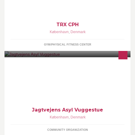
TRX CPH
København
,
Denmark
GYM/PHYSICAL FITNESS CENTER
Velkommen til Jagtvejens Asyl Vuggestue.
Jagtvejens Asyl Vuggestue
København
,
Denmark
COMMUNITY ORGANIZATION