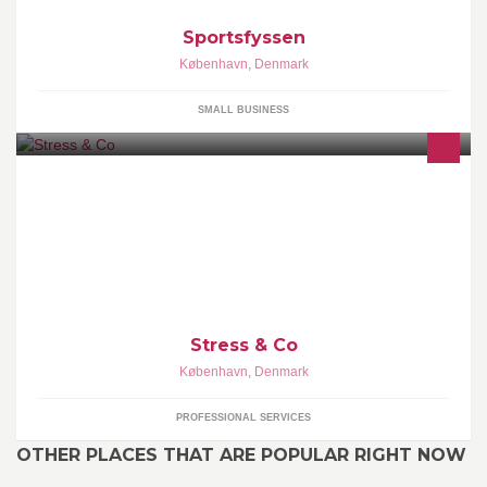
Sportsfyssen
København
,
Denmark
SMALL BUSINESS
Vi hjælper privatpersoner, kommuner og virksomheder med
stress-håndtering. Vi arbejder i forløb for grupper og
enkeltpersoner, og virksomheds-besøg.
Stress & Co
København
,
Denmark
PROFESSIONAL SERVICES
OTHER PLACES THAT ARE POPULAR RIGHT NOW