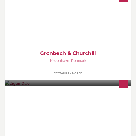
Restaurant Grønbech & Churchill er en restaurant som åbnede i
2011. Der ligges megen vægt på arbejdet og bearbejdelsen af
grøntsager. 1 stjernet michelin restaurant for 2 år i træk.
Grønbech & Churchill
København
,
Denmark
RESTAURANT/CAFE
Vi udbyder uddannelser og kurser indenfor online marketing med
fokus på sociale medier, søgemaskineoptimering og e-mail
markedsføring.