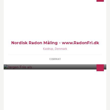
Nordisk Radon Måling udbyder af gør-det-selv radonmålinger.
Nordisk Radon Måling - www.RadonFri.dk
Kastrup
,
Denmark
COMPANY
Jørgen Friis a/s er et veletableret og familieejet serviceselskab
med over 40 års erfaring. Vi udfører alle opgaver indenfor
servicebranchen herunder rengøring, vinduespolering,
ejendomsservice samt integrerede facility managementløsninger.