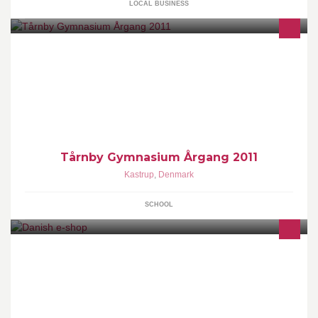
LOCAL BUSINESS
Denne grupper er for alle, der skal starte på Tårnby Gymnasium i
år 2011
Tårnby Gymnasium Årgang 2011
Kastrup
,
Denmark
SCHOOL
Danish e-shop er en dansk virksomhed som eksporterer til Kina.
Virksomheden sætter sit fokus på sunde og økologiske fødevarer-
produkter af høj kvalitet.