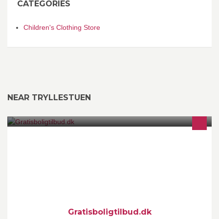
CATEGORIES
Children's Clothing Store
NEAR TRYLLESTUEN
Skal du sælge din bolig? Få gratis og uforpligtende tilbud fra 3
ejendomsmæglere. Gratis boligvurdering fra op til 3 mæglere.
WWW.GRATISBOLIGTILBUD.DK
Gratisboligtilbud.dk