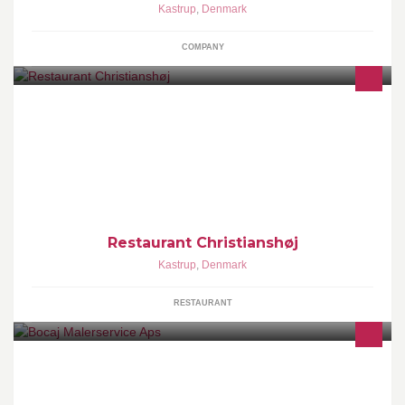
Kastrup
,
Denmark
COMPANY
Restaurant Christianshøj Stendal 26 2770. Kastrup Tlf: 31120577
kontakt@christianshoj.com Bestil: www.Christianshøj.dk
Restaurant Christianshøj
Kastrup
,
Denmark
RESTAURANT
Læs mere om os! https://www.facebook.com/pages/Bocaj-
Malerservice/454226751350700?
id=454226751350700&sk=app_225058467632262&ref=ts