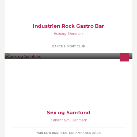
12.00-21.00 Lørdag: 11.00-21.
Industrien Rock Gastro Bar
Esbjerg
,
Denmark
DANCE & NIGHT CLUB
Sex & Samfund kæmper for alle menneskers lige ret til at
bestemme over deres egen krop. Vi arbejder nationalt og
internationalt for seksuel sundhed, rettigheder, trivsel og plads til
mangfoldighed.
Sex og Samfund
København
,
Denmark
NON-GOVERNMENTAL ORGANIZATION (NGO)