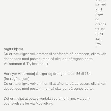
børnet
øj til
piger
og
drenge
fra str.
56 til
146.
(fra
røgfrit hjem)
Du er naturligvis velkommen til at afhente på adressen, ellers kan
det sendes med posten, men så skal der påregnes porto.
Velkommen til Tryllestuen :-)
Her syer vi børnetøj til piger og drenge fra str. 56 til 134.
(fra røgfrit hjem)
Du er naturligvis velkommen til at afhente på adressen, ellers kan
det sendes med posten, men så skal der påregnes porto.
Det er muligt at betale kontakt ved afhentning, via bank
overførelse eller via MobilePay.