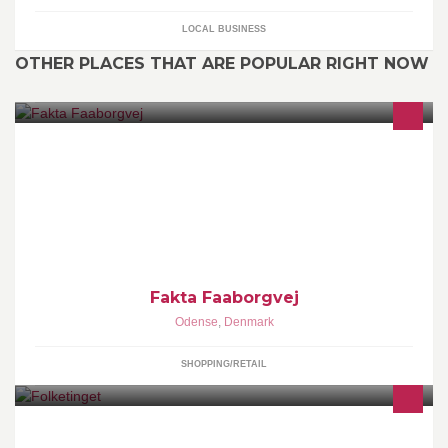
LOCAL BUSINESS
OTHER PLACES THAT ARE POPULAR RIGHT NOW
Hejsa faktastiske kunder! Denne side er skabt til alle vores
fantastiske kunder. Denne side vil ofte komme med opslag
omkring gode tilbud og nye varer :D
Fakta Faaborgvej
Odense
,
Denmark
SHOPPING/RETAIL