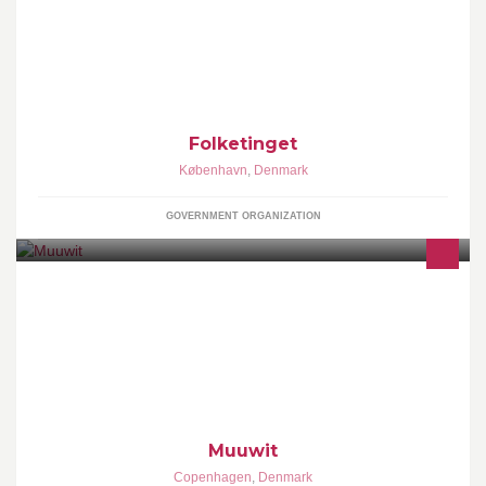
Folketingets facebookside varetages af Folketingets
Administration, som modererer siden efter følgende retningslinjer:
www.ft.dk/facebook
Folketinget
København
,
Denmark
GOVERNMENT ORGANIZATION
Muuwit is a new B2B e-commerce platform that is digitizing the
meat industry.
Muuwit
Copenhagen
,
Denmark