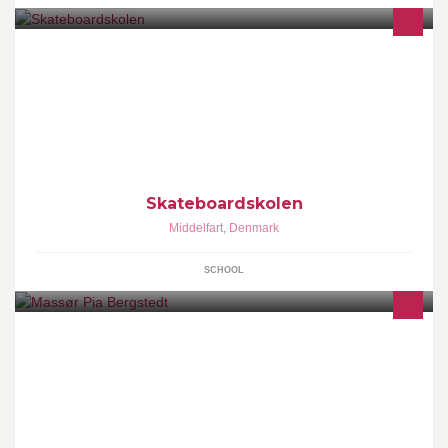
Skateboardskolen er en 9. og 10. klasses linje for skatere og er en
del af Billeshave Efterskole på Fyn. www.billeshave.dk
Skateboardskolen
Middelfart
,
Denmark
SCHOOL
Massør med Klinik i Brenderup Fysiologisk Massage -
Idrætsskadeterapeut - Akupunktur