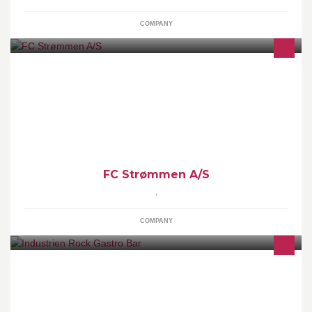
COMPANY
Leverandør af ovne, maskiner og tilbehør til bagerier - med
landsdækkende salg og service organisation
FC Strømmen A/S
,
COMPANY
2. Pinsedag: Lukket! Køkkenet: Mandag: 17.30-21.00 Tirsdag:
17.30-21.00 Onsdag: 17.30-21.00 Torsdag: 17.30-21.00 Fredag: