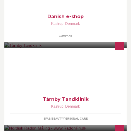
Danish e-shop
Kastrup
,
Denmark
COMPANY
Et sundt valg for dine tænder.
Tårnby Tandklinik
Kastrup
,
Denmark
SPAS/BEAUTY/PERSONAL CARE