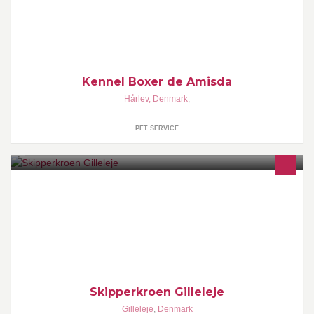
Stueopdræt af sunde racetypiske boxere. Ring eller skriv for
spørgsmål.
Kennel Boxer de Amisda
Hårlev, Denmark
,
PET SERVICE
Skipperkroen er et hyggeligt værtshus � Kig ned til en øl i baren,
et spil billard eller et hyggeligt bankospil hver fredag �
Skipperkroen Gilleleje
Gilleleje
,
Denmark