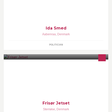
Politik
Ida Smed
Aabenraa
,
Denmark
POLITICIAN
onlinebooking på www.frisorjetset.dk
Frisør Jetset
Stenløse
,
Denmark