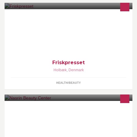
Juicepressere til alle segmenter fra cafeer til supermarkeder
Friskpresset
Holbæk
,
Denmark
HEALTH/BEAUTY
Lægeeksamineret hudterapeut, negleteknikker og aut.
kosmetolog