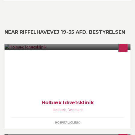
NEAR RIFFELHAVEVEJ 19-35 AFD. BESTYRELSEN
Holbæk Idrætsklinik er en del af Fysioterapi & Fitness på
Munkholmvej i Holbæk. Vi er specialiserede inden for behandling
af idrætsrelaterede skader.
Holbæk Idrætsklinik
Holbæk
,
Denmark
HOSPITAL/CLINIC