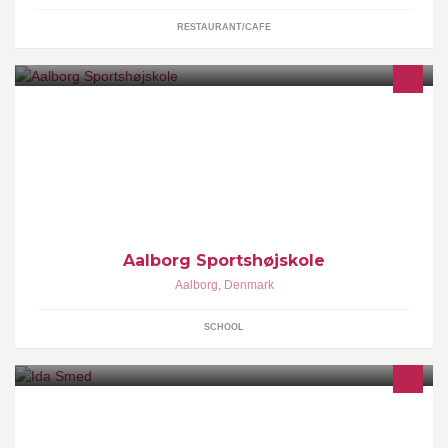
RESTAURANT/CAFE
Et ophold på Aalborg Sportshøjskole giver dig en lang række
faglige og sociale kompetencer - og du opdager, de mange
muligheder
Aalborg Sportshøjskole
Aalborg
,
Denmark
SCHOOL