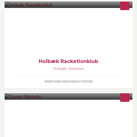
Holbæk Racketlonklub består af racketlonentusiaster, som vil
fremme spillets kendskab i Holbæk og omegn.
Holbæk Racketlonklub
Holbæk
,
Denmark
SPORTS/RECREATION/ACTIVITIES
Stutteri for islandsheste med fokus på sports- og avlsheste