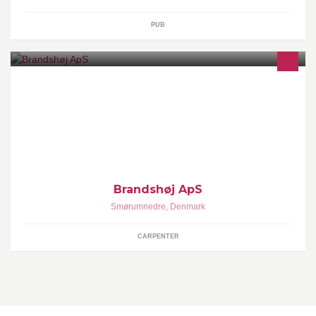
PUB
Tømrer- og snedker
Brandshøj ApS
Smørumnedre
,
Denmark
CARPENTER