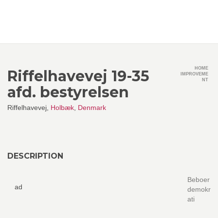
HOME
Riffelhavevej 19-35
IMPROVEME
NT
afd. bestyrelsen
Riffelhavevej,
Holbæk
,
Denmark
DESCRIPTION
Beboer
ad
demokr
ati