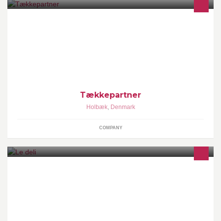
Vi udfører alle opgaver i forbindelse med stråtag. Nytækning,
reparationer, mosbehandling, mønning, nedrivning bortkørsel.
Ring for tilbud. 50 90 60 89
Tækkepartner
Holbæk
,
Denmark
COMPANY
le deli - Vi går op i det gode håndværk og de gode råvare. Frokost
take away - Sandwich - Salater - og gode ting fra grillen! :)