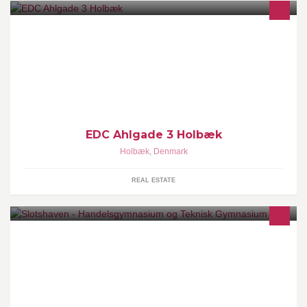
Vi gør alt for at give dig "Byens bedste salg!"
EDC Ahlgade 3 Holbæk
Holbæk
,
Denmark
REAL ESTATE
Velkommen til Slotshaven Gymnasium - det moderne gymnasium.
Handelsgymnasium & teknisk gymnasium