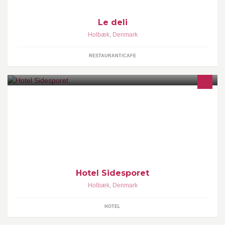
Le deli
Holbæk
,
Denmark
RESTAURANT/CAFE
Hotel Sidesporet har 26 unikke værelser. Alle værelser er med TV
og Internetadgang - mange med fjordkig. Køkkenet har åbent
dagligt for frokost mellem kl
Hotel Sidesporet
Holbæk
,
Denmark
HOTEL