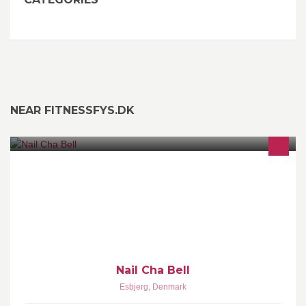
NEAR FITNESSFYS.DK
NailChaBell er en professionel klinik for negle, mikropigmentering
og spray tan. Detailsalg
Nail Cha Bell
Esbjerg
,
Denmark