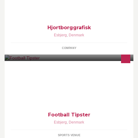
Hjortborggrafisk
Esbjerg
,
Denmark
COMPANY
Start of this page, 5th of March. By the end of the month, if
everything will be allright, Vip Group will be created, untill then,
enjoy free tips !!!
Football Tipster
Esbjerg
,
Denmark
SPORTS VENUE