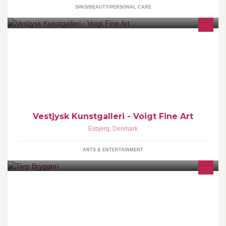
SPAS/BEAUTY/PERSONAL CARE
Kunst i topklasse gennem 50 år - fra Krøyer til Jorn i
museumsklasse!
Vestjysk Kunstgalleri - Voigt Fine Art
Esbjerg
,
Denmark
ARTS & ENTERTAINMENT
Tarp Bryggeri producerer mjød, der er ganske enestående, hvad
angår smag, kvalitet og farve. Hver mjød har sin helt egen unikke
charme.