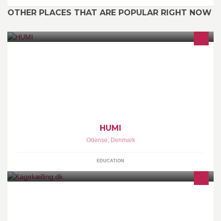
OTHER PLACES THAT ARE POPULAR RIGHT NOW
HUMI hjælper organisationer til at kommunikere bedre og
personer til at lede sig selv optimalt. Ønsker du en uforpligtende
snak om hvad vi sammen kan opnå kan du kontakte os på
humi@humi.dk eller tlf. 28 340 350.
HUMI
Odense
,
Denmark
EDUCATION
Salg af pynt og dekorationer til kageproduktion.