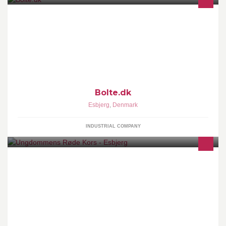
Alt i Bolte, Møtrikker, Skiver, Gevindstænger
Bolte.dk
Esbjerg
,
Denmark
INDUSTRIAL COMPANY
URK lokalafdeling i Esbjerg