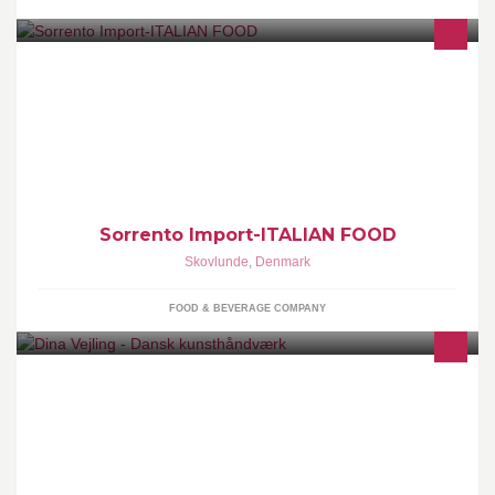
PULIZIA QUALITÀ E PROFESSIONALITÀ SOLO E SEMPRE
(SORRENTO IMPORT) � MADE IN ITALY
Sorrento Import-ITALIAN FOOD
Skovlunde
,
Denmark
FOOD & BEVERAGE COMPANY
Dina Vejling – Dansk kunsthåndværk er en butik i Odense, i
Brandts Passage, med moderne dansk kunsthåndværk. I foråret
2019