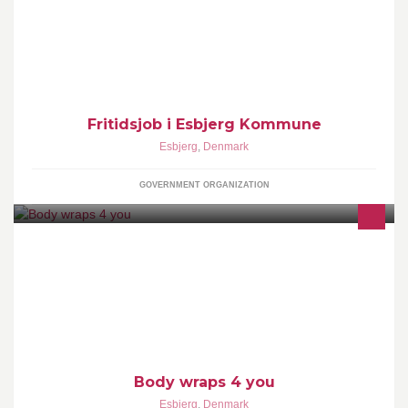
arbejdspladsen. Dette gælder også for de opslåede stillinger på
Facebook.
Fritidsjob i Esbjerg Kommune
Esbjerg
,
Denmark
GOVERNMENT ORGANIZATION
Døjer du med appelsinhud/cellulitis, strækmærker, fedtdepoter
eller løs hud efter vægttab og fødsler? Unique Hair Kongensgade
11 6700 Esbjerg
Body wraps 4 you
Esbjerg
,
Denmark