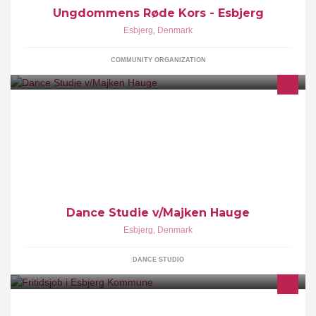
Ungdommens Røde Kors - Esbjerg
Esbjerg
,
Denmark
COMMUNITY ORGANIZATION
Dance Studie tilbyder professionel danseundervisning i flere
forskellige byer til børn, teen, unge og voksne begyndere som
øvede.
Dance Studie v/Majken Hauge
Esbjerg
,
Denmark
DANCE STUDIO
Det er VIGTIGT at du sikrer dig selv og dine vilkår på