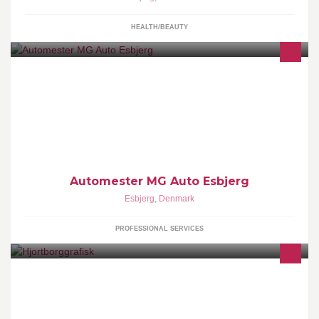
HEALTH/BEAUTY
Automester Auto-Tec Esbjerg ApS. er startet d. 1-7-2014 efter en
fusion mellem Automester MG Auto Esbjerg og Henriks
Autoservice ApS.
Automester MG Auto Esbjerg
Esbjerg
,
Denmark
PROFESSIONAL SERVICES
Vi kan sammen skabe visuel kommunikation, fotografi,
illustrationer, typografi og ord som kan skabe store budskaber.