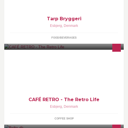
Tarp Bryggeri
Esbjerg
,
Denmark
FOOD/BEVERAGES
Vi tilbyder en Retro Café, udgangspunkt i de gode gamle 90'er,
både musik og stil. Hovedsagligt vil vi servere Varme/ kolde
drikke, sandwiches og kage.
CAFÉ RETRO - The Retro Life
Esbjerg
,
Denmark
COFFEE SHOP