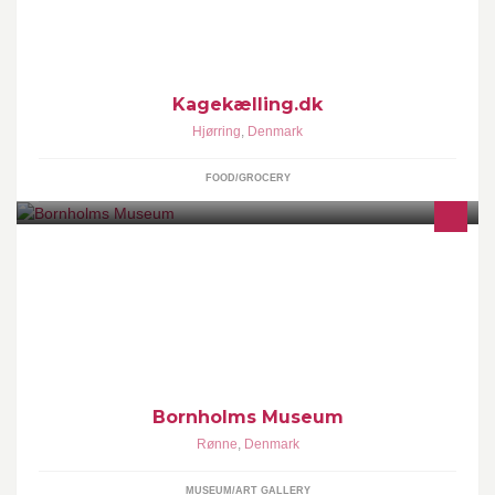
Kagekælling.dk
Hjørring
,
Denmark
FOOD/GROCERY
Bornholms Museum er et statsanerkendt kulturhistorisk museum
for Bornholm og Christiansø. Stiftet i 1893.
Bornholms Museum
Rønne
,
Denmark
MUSEUM/ART GALLERY