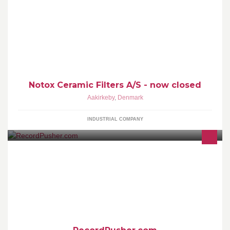
Notox - a global brand of ceramic silicon carbide filters.
Notox Ceramic Filters A/S - now closed
Aakirkeby
,
Denmark
INDUSTRIAL COMPANY
RecordPusher started in 2011 as Denmarks first only! Vinyl online
store. In 2014 RecordPusher opened a physical vinyl only record
store, and in 2016 expanded the physical record store with a
small cosy Cafe/Bar. Yoy will also be able to find RecordPushe