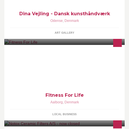
Dina Vejling - Dansk kunsthåndværk
Odense
,
Denmark
ART GALLERY
Et personligt trænings center, som revolutionerer vores måde at
tænke træning på. Kvaliteten, nærværret og hjælpen spænger
rammerne!
Fitness For Life
Aalborg
,
Denmark
LOCAL BUSINESS