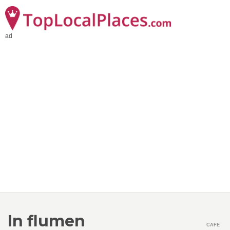
ad
In flumen
CAFE