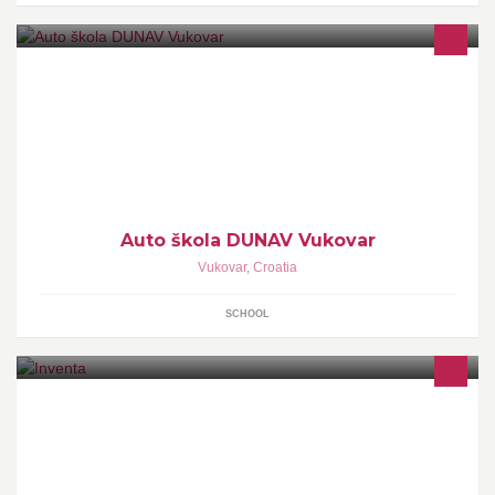
auto škola Dunav Vukovar
Auto škola DUNAV Vukovar
Vukovar
,
Croatia
SCHOOL
Inventa stimulates the online interaction and yields attention to
your brand. Now, how much attention can you pay us?