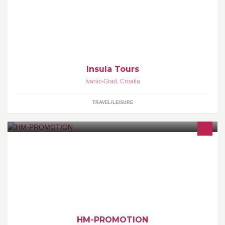
Vaš partner u organizaciji putovanja od 1999. godine: -
profesionalna usluga - atraktivne destinacije - programi za grupe i
individualna putovanja
Insula Tours
Ivanic-Grad
,
Croatia
TRAVEL/LEISURE
web stranica: www.hm-promotion.com email: info@hm-
promotion.com telefon: 098 614 640
HM-PROMOTION