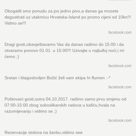
Obogatili smo ponudu za jos jedno pivo,a danas ga mozete
degustirati uz utakmicu Hrvatska-Island po promo cijeni od 10kn!!!
Vidmo se!!!
facebook.com
Dragi gosti,obavještavamo Vas da danas radimo do 15:00 i da
otvaramo ponovo 01.01. u 15:00!!! Uzivajte u najluđoj noći,i mi
ćemo ;)
facebook.com
Sretan i blagoslovljen Božić želi vam ekipa In flumen :-*
facebook.com
Poštovani gosti,sutra 04.10.2017. radimo samo prvu smjenu od
07:00-15:00 zbog soboslikarskih radova u kafiću,hvala na
razumijevanju i vidimo se ;)
facebook.com
Rezervacije stolova na šanku,vidimo see