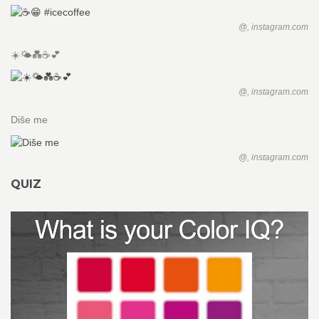
@, instagram.com
☀️🌤💑☕️💕
@, instagram.com
Diše me
@, instagram.com
QUIZ