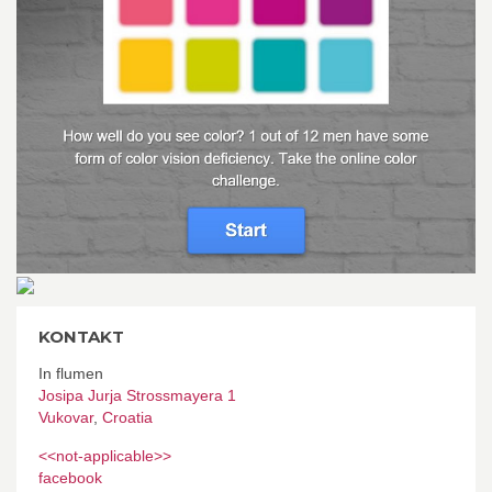
KONTAKT
In flumen
Josipa Jurja Strossmayera 1
Vukovar
,
Croatia
<<not-applicable>>
facebook