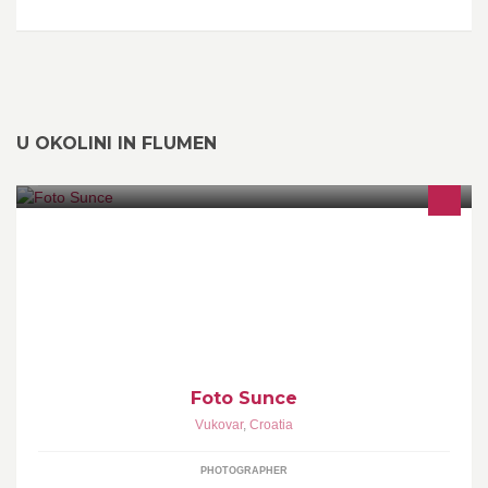
U OKOLINI IN FLUMEN
Profesionalni Foto Studio je tu za Vas kako bismo obilježili sve
Vaše posebne trenutke u životu, vjenčanja, krštenja, fotografiranje
beba,...
Foto Sunce
Vukovar
,
Croatia
PHOTOGRAPHER