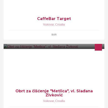
CaffeBar Target
Vukovar
,
Croatia
BAR
Obrt za čišćenje "Metlica", vl. Slađana
Živković
Vukovar
,
Croatia