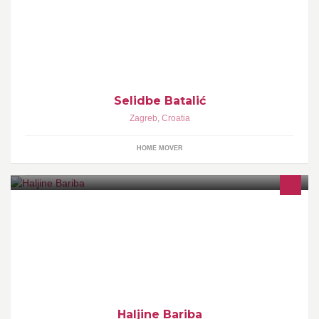
Selidbe,prijevoz muzičkih instrumenata,klavira,pijanina,prijevoz
kasa, prijevoz informatičke opreme
Selidbe Batalić
Zagreb
,
Croatia
HOME MOVER
"Bariba haljine i jakne" drugo ime za kožne jakne visoke kvalitete i
haljine praćene zadnjim trendovima.
Haljine Bariba