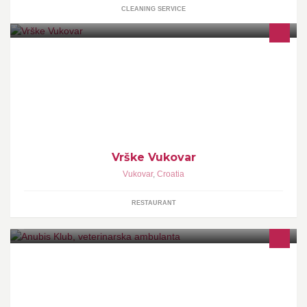
CLEANING SERVICE
Vrške Vukovar
Vukovar
,
Croatia
RESTAURANT
Veterinarske usluge, kupanje i šišanje pasa, hotel za pse, hrana i
oprema za kućne ljubimce, dostava :)