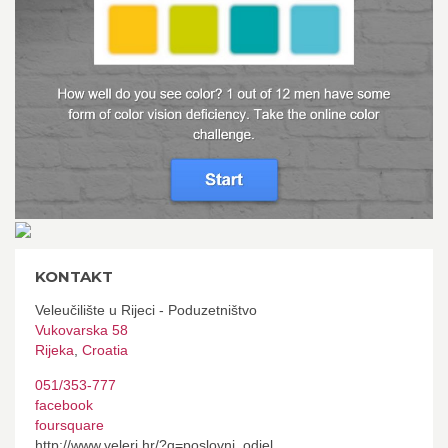
KONTAKT
Veleučilište u Rijeci - Poduzetništvo
Vukovarska 58
Rijeka
,
Croatia
051/353-777
facebook
foursquare
http://www.veleri.hr/?q=poslovni_odjel