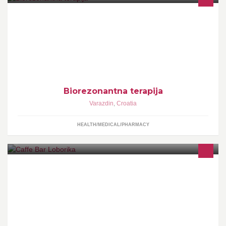
Ruža d.o.o. za promociju ljudskih potencijala >>> Biorezonantna
terapija >>> Akupunktura >>> Bachove kapi
Biorezonantna terapija
Varazdin
,
Croatia
HEALTH/MEDICAL/PHARMACY
Caffe bar svakodnevno od 6.30 - 22.00 sata. Dobro došli !!!!!