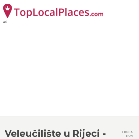
ad
Veleučilište u Rijeci -
EDUCA
TION