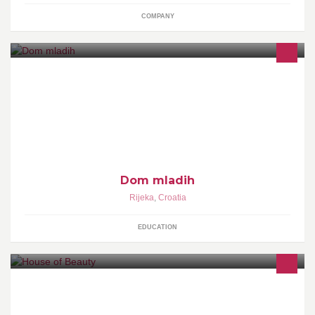
COMPANY
Dom mladih, ustanova je Grada Rijeke čija je osnovna djelatnost
organizacija slobodnog vremena djece i mladih.
Dom mladih
Rijeka
,
Croatia
EDUCATION
Spoj luksuznih kozmetičkih tretmana za ljepotu izvana i tretmana
za osobno zadovoljstvo iznutra. Mi vidimo vaše kvalitete i onda
kada vi zaboravite na njih