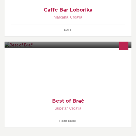
Caffe Bar Loborika
Marcana
,
Croatia
CAFE
All the best of Brač in one place! Use #bestofbrac to spread the
love and show us all your favourite bits and pieces of this amazing
island!
Best of Brač
Supetar
,
Croatia
TOUR GUIDE