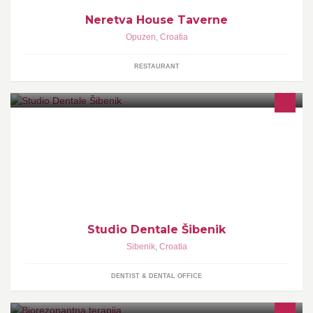
Neretva House Taverne
Opuzen
,
Croatia
RESTAURANT
Brace Polic 3122000 SibenikCroazia00385 95
8566054giorgiodental@gmail.com
Studio Dentale Šibenik
Sibenik
,
Croatia
DENTIST & DENTAL OFFICE