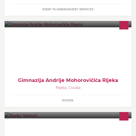
EVENT PLANNING/EVENT SERVICES
Ova je grupa zamišljena kao mjesto razmjene iskustava i
informacija bivših i budućih učenika i profesora. Mjesto otvoreno
za sve koji o našoj školi imaju mišljenje, nadamo se lijepo. Tu će
se objavljivati slike, video i glazbeni zapisi, ...
Gimnazija Andrije Mohorovičića Rijeka
Rijeka
,
Croatia
SCHOOL
Fudbaler Crvene Zvezde :Pozicija u timu:napadac,levo krilo