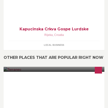
Kapucinska Crkva Gospe Lurdske
Rijeka
,
Croatia
LOCAL BUSINESS
OTHER PLACES THAT ARE POPULAR RIGHT NOW
Terraneo organizacija trenutno organizira TERRANEO SUMMER
BREAK 2015.