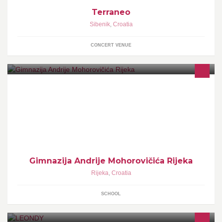
Terraneo
Sibenik
,
Croatia
CONCERT VENUE
Ova je grupa zamišljena kao mjesto razmjene iskustava i
informacija bivših i budućih učenika i profesora. Mjesto otvoreno
za sve koji o našoj školi imaju mišljenje, nadamo se lijepo. Tu će
se objavljivati slike, video i glazbeni zapisi, ...
Gimnazija Andrije Mohorovičića Rijeka
Rijeka
,
Croatia
SCHOOL