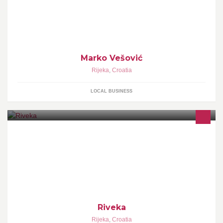
Marko Vešović
Rijeka
,
Croatia
LOCAL BUSINESS
Prodaja i montaža svjetski poznatih marki klima uređaja Toshiba,
Daikin, Fujitsu, Panasonic, Mitsubishi Electric, LG, Midea, Gree i
Azuri.
Riveka
Rijeka
,
Croatia