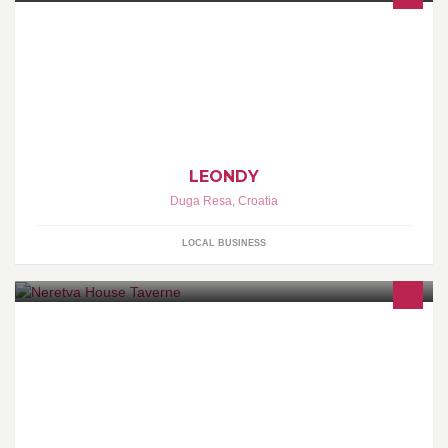
-usluga krojenja, šivanja i strojnog vezenja -serijska proizvodnja
većih količina artikala
LEONDY
Duga Resa
,
Croatia
LOCAL BUSINESS
Hotel -Restaurant "Villa Neretva" je hotel i renomirani restoran koji
svojim gostima nudi doživljaj netaknute prirode i života lokalnih
stanovnika u pradavna vremena kroz različite vrste turističkih
programa.