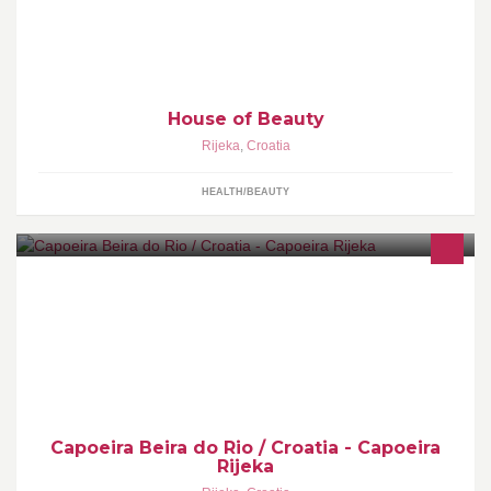
House of Beauty
Rijeka
,
Croatia
HEALTH/BEAUTY
Capoeira Beira do Rio - Instrutor Dragão, Udruga Capoeira
Rijeka, Osnovna škola Pećine (Šetalište 13.divizije 25)
Capoeira Beira do Rio / Croatia - Capoeira
Rijeka