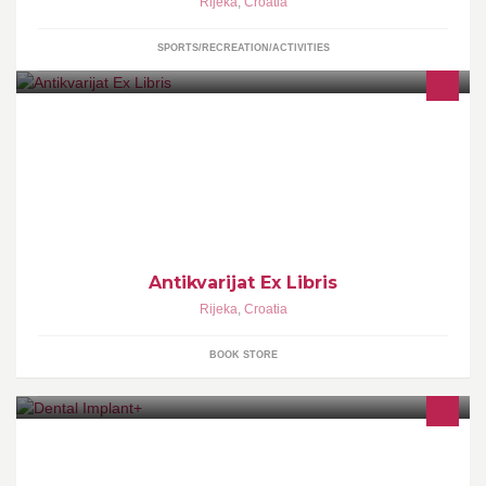
Rijeka
,
Croatia
SPORTS/RECREATION/ACTIVITIES
Antikvarijat u Rijeci i On-Line trgovina rabljenih, starih i polovnih
knjiga, udžbenika, priručnika. Stare knjige za novo čitanje.
Antikvarijat Ex Libris
Rijeka
,
Croatia
BOOK STORE
http://www.jindra-strika.com/usluge.html Dental Implant+ Jindra-
Strika, stomatološka ordinacija s dugogodišnjim iskustvom
liječnika i stručnog osoblja