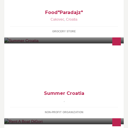
Food"Paradajz"
Cakovec
,
Croatia
GROCERY STORE
Quality holiday rentals on the beautiful Croatian coast.
Summer Croatia
,
NON-PROFIT ORGANIZATION