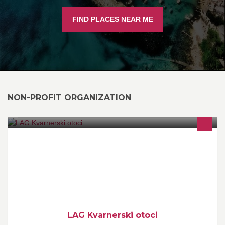
FIND PLACES NEAR ME
NON-PROFIT ORGANIZATION
LAG je osnovan u cilju promicanja održivog ruralnog razvoja i
unapređenje inicijativa važnih za područje na kojemu LAG
djeluje.
LAG Kvarnerski otoci