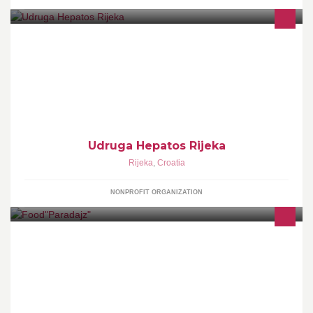
Udruga “Hepatos Rijeka“ samostalna je, nevladina i nestranačka
organizacija. Osnovana je formalno na osnivačkoj skupštini
28.08.2009.
Udruga Hepatos Rijeka
Rijeka
,
Croatia
NONPROFIT ORGANIZATION
OTVORENO