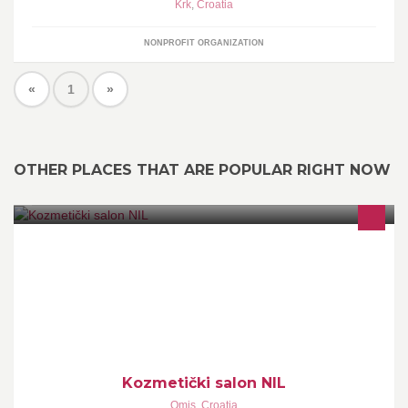
Krk
,
Croatia
NONPROFIT ORGANIZATION
«
1
»
OTHER PLACES THAT ARE POPULAR RIGHT NOW
kozmetičko-pedikerski salon
Kozmetički salon NIL
Omis
,
Croatia