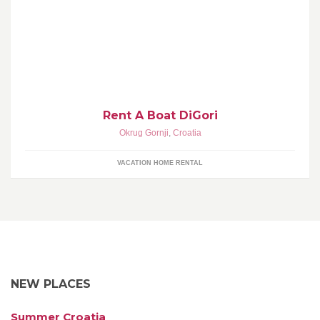
Boat and Apartments Rental
Rent A Boat DiGori
Okrug Gornji
,
Croatia
VACATION HOME RENTAL
NEW PLACES
Summer Croatia