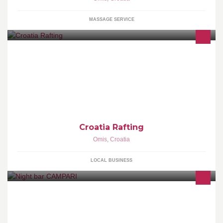
MASSAGE SERVICE
Rafting trips, canyoning and trekking
Croatia Rafting
Omis
,
Croatia
LOCAL BUSINESS
Rezervacije stolova: 099-320-7313