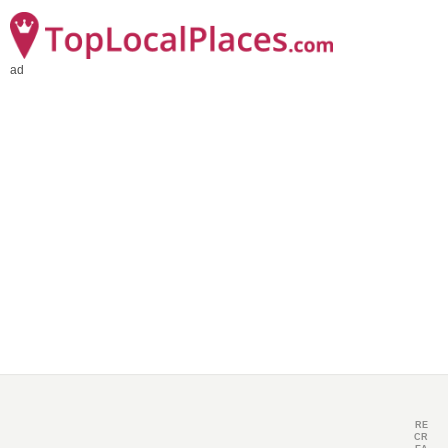
ad
RE
CR