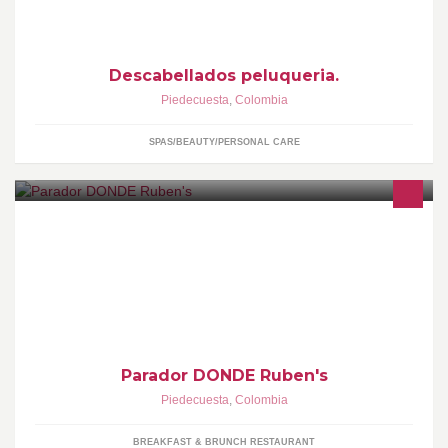
Descabellados peluqueria.
Piedecuesta
,
Colombia
SPAS/BEAUTY/PERSONAL CARE
EN EL CAMINO ALA MESA DE LOS SANTOS ESTA EL SITIO CON
TODO PARADOR DONDE RUBENS
HELADOS,FRUVER,MISELANEA,SUPER MERCADO,TODOS
LOS PERIODICOS,ETC
Parador DONDE Ruben's
Piedecuesta
,
Colombia
BREAKFAST & BRUNCH RESTAURANT