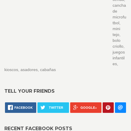
cancha
de
microfu
tbol,
mini
tejo,
bolo
criollo,
juegos
infantil
es,
kioscos, asadores, cabañas
TELL YOUR FRIENDS
FACEBOOK
TWITTER
GOOGLE+
RECENT FACEBOOK POSTS