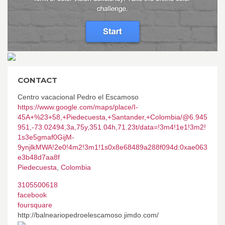
CONTACT
Centro vacacional Pedro el Escamoso
https://www.google.com/maps/place/I-
45A+%23+58,+Piedecuesta,+Santander,+Colombia/@6.945
951,-73.02494,3a,75y,351.04h,71.23t/data=!3m4!1e1!3m2!
1s3e5gmaf0GijM-
9ynjlkMWA!2e0!4m2!3m1!1s0x8e68489a288f094d:0xae063
e3b48d7aa8f
Piedecuesta
,
Colombia
3105500618
facebook
foursquare
http://balneariopedroelescamoso.jimdo.com/