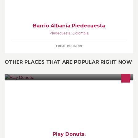
Barrio Albania Piedecuesta
Piedecuesta
,
Colombia
LOCAL BUSINESS
OTHER PLACES THAT ARE POPULAR RIGHT NOW
Elaboración y venta de las mejores donuts, café y demas
productos PlayDonuts®
Play Donuts.