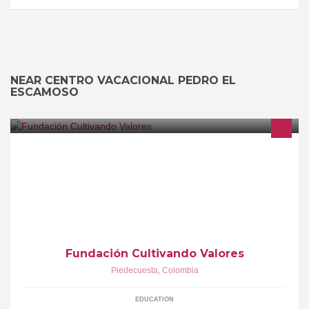
NEAR CENTRO VACACIONAL PEDRO EL
ESCAMOSO
La FUNDACIÓN CULTIVANDO VALORES es una institución
educativa dirigida por la profesional BETSABE Jiménez,
sicopedagoga especializada en educación.
Fundación Cultivando Valores
Piedecuesta
,
Colombia
EDUCATION