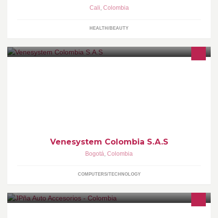
Cali
,
Colombia
HEALTH/BEAUTY
Somos una empresa integradora, con alta experiencia en el
medio de tecnología. Conformada por un equipo de ventas
dispuestos a ofrecerle la mejor atención
Venesystem Colombia S.A.S
Bogotá
,
Colombia
COMPUTERS/TECHNOLOGY