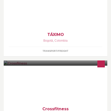
Táximo se encarga de absolutamente toda la administración del
taxi garantizando una cuota mensual fija sin deducciones
TÁXIMO
Bogotá
,
Colombia
TRANSPORT/FREIGHT
Gimnasio Cross Fitness, clases multifuncionales de 30-50
minutos, combinando trabajo muscular y cardiovascular suficiente
para activar tu quema de grasa.
Crossfitness