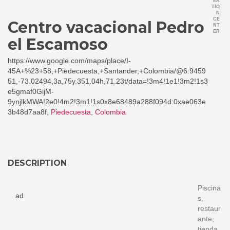
EA
TIO
N
CE
Centro vacacional Pedro
NT
ER
el Escamoso
https://www.google.com/maps/place/I-
45A+%23+58,+Piedecuesta,+Santander,+Colombia/@6.9459
51,-73.02494,3a,75y,351.04h,71.23t/data=!3m4!1e1!3m2!1s3
e5gmaf0GijM-
9ynjlkMWA!2e0!4m2!3m1!1s0x8e68489a288f094d:0xae063e
3b48d7aa8f,
Piedecuesta
,
Colombia
DESCRIPTION
Piscina
ad
s,
restaur
ante,
tienda,