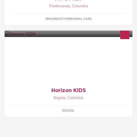
Piedecuesta
,
Colombia
SPAS/BEAUTY/PERSONAL CARE
22 Años de Experiencia en formación inicial y preescolar.
Horizon KIDS
Bogotá
,
Colombia
SCHOOL