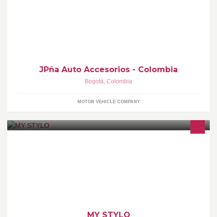
JPña Auto Accesorios: Estribos, Spoilers, Porta Bicicletas, Porta
Maletas, Barras de Techo, Alarmas, Cromados, Repuestos,
Servicio Técnico Especializado
JPña Auto Accesorios - Colombia
Bogotá
,
Colombia
MOTOR VEHICLE COMPANY
EN ESTA TIENDA ENCUENTRAS TODO LO RELACIONADO
CON TU IMAGEN Y ESTILO DE VIDA QUE LLEVAS A DIARIO ,
PRODUCTOS DE LA MAS ALTA CALIDAD Y ASESORAMIENTO
PARA QUE LUZCAS ESPLENDIDA Y MUY BELLA
MY STYLO