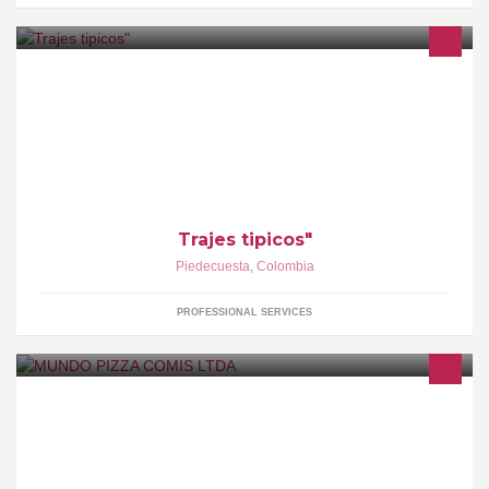
confeccion y alquiler de trajes tipicos de todas las regiones de
colombia para niños y adultos
Trajes tipicos"
Piedecuesta
,
Colombia
PROFESSIONAL SERVICES
Dar a conocer todas las variedades de pizza de todo el mundo
para satisfacer el paradar a nuestra distinguida clientela