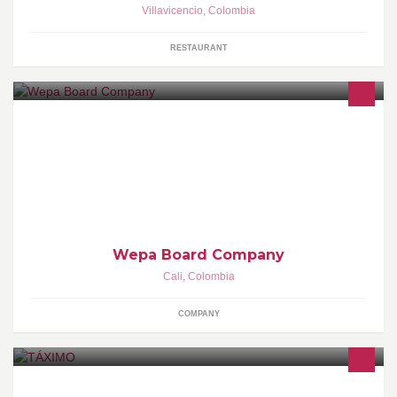
Villavicencio
,
Colombia
RESTAURANT
Pioneros en Colombia en el diseño y producción de Longboards.
Tablas custom, tablas de producción y todo lo relacionado con el
longboarding. Contamos con un longshop y un hostel en la
ciudad de cali.
Wepa Board Company
Cali
,
Colombia
COMPANY