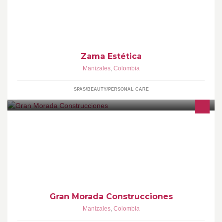
de vida de las personas
Zama Estética
Manizales
,
Colombia
SPAS/BEAUTY/PERSONAL CARE
Gran Morada Construcciones Brinda a las familias felicidad,
entregándoles un espacio para vivir amable, seguro y con calidad
Gran Morada Construcciones
Manizales
,
Colombia