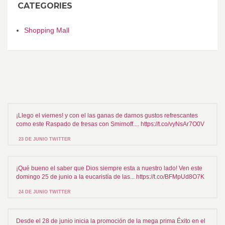
CATEGORIES
Shopping Mall
¡Llego el viernes! y con el las ganas de darnos gustos refrescantes
como este Raspado de fresas con Smirnoff.... https://t.co/vyNsAr7O0V
23 DE JUNIO TWITTER
¡Qué bueno el saber que Dios siempre esta a nuestro lado! Ven este
domingo 25 de junio a la eucaristía de las... https://t.co/BFMpUd8O7K
24 DE JUNIO TWITTER
Desde el 28 de junio inicia la promoción de la mega prima Éxito en el