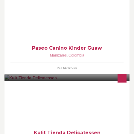
Si te vas de viaje o no tienes tiempo para tu mascota te ofrecemos
una guardería canina con calor de hogar con paseos educación y
mucho amor
Paseo Canino Kinder Guaw
Manizales
,
Colombia
PET SERVICES
Delicatessen 100% ARTESANAL.
Kulit Tienda Delicatessen