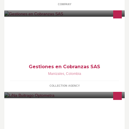
COMPANY
Empresa dedicada a la administración y recuperación de cartera,
con sedes en las Ciudades de Manizales, Pereira y Armenia con
cubrimiento Nacional.
Gestiones en Cobranzas SAS
Manizales
,
Colombia
COLLECTION AGENCY
Examen visual personalizado Adaptacion de lentes contacto
Disenos avanzados y control de queratocono Lentes oftalmicos
digitales