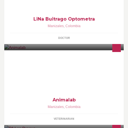
LiNa Buitrago Optometra
Manizales
,
Colombia
DOCTOR
ANÁLISIS DE HEMATOLOGÍA, QUÍMICA SANGUÍNEA,
UROANÁLISIS, PARASITOLOGÍA, MICROBIOLOGÍA,
ENDOCRINOLOGÍA, INMUNOLOGÍA, TOXICOLOGÍA
Animalab
Manizales
,
Colombia
VETERINARIAN