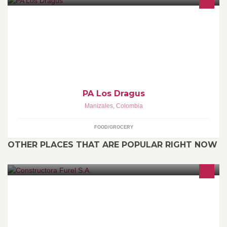
PARA IR, COMER Y LLEVAR
PA Los Dragus
Manizales
,
Colombia
FOOD/GROCERY
OTHER PLACES THAT ARE POPULAR RIGHT NOW
Empresa creada en el año 2009 para desarrollar la actividad de
la construcción de proyectos inmobiliarios con alto valor
agregado.