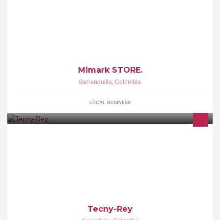
Somos una empresa que brinda servicios de impresión y diseño
de productos publicitarios ademas diseñadores de tarjetas y
sobres para toda ocasión.
Mimark STORE.
Barranquilla
,
Colombia
LOCAL BUSINESS
MANTENIMIENTO Y REPARACION
Tecny-Rey