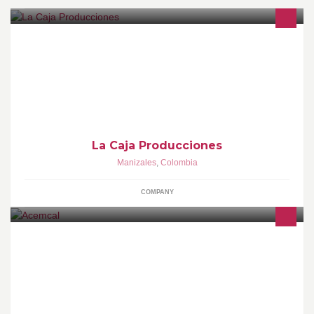
La Caja Producciones es un proyecto cultural de circulación
artística y experimentación creativa.
La Caja Producciones
Manizales
,
Colombia
COMPANY
Asociación Científica de Estudiantes de Medicina de la
Universidad de Caldas