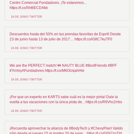
Centro Comercial Fundadores. ¡Te estaremos...
https://t.co/5ht6ECDAkb
24 DE JUNIO TWITTER
Descuentos hasta del 50% en tus prendas favoritas de Esprit! Desde
23 de junio hasta 13 de julio de 2017.... https://t.co/iG8C7kuTF0
24 DE JUNIO TWITTER
We are the PERFECT match! 👭 NAUTY BLUE #BestFriends #BFF
#YoVoyAFundadores https://t.co/M6OUqahHle
24 DE JUNIO TWITTER
¡Por que un experto en KARTS sabe cuál es la mejor pinta! Dale la
vuelta a tus vacaciones con la única pista de... https://t.co/R9Vhc2rrbs
24 DE JUNIO TWITTER
¡Recuerda aprovechar la alianza de #BodyTech y #ChevyPlan! Valido
sólo desde el jueves 15 al martes 20 de junio... https://t.co/GISl7zoTXl