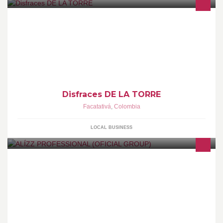
Venta de Disfraces & Ropa Americana @OutletDELATORRE
Disfraces DE LA TORRE
Facatativá
,
Colombia
LOCAL BUSINESS
Instagram: @alizzoficialgroup Pinterest:
www.pinterest.se/alizzprofession/ Linea de servicio: 444 47 54 -
01 8000 51 02 21