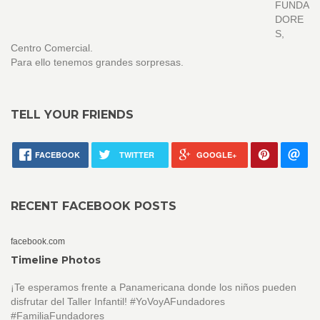
FUNDA
DORE
S,
Centro Comercial.
Para ello tenemos grandes sorpresas.
TELL YOUR FRIENDS
FACEBOOK
TWITTER
GOOGLE+
RECENT FACEBOOK POSTS
facebook.com
Timeline Photos
¡Te esperamos frente a Panamericana donde los niños pueden
disfrutar del Taller Infantil! #YoVoyAFundadores
#FamiliaFundadores