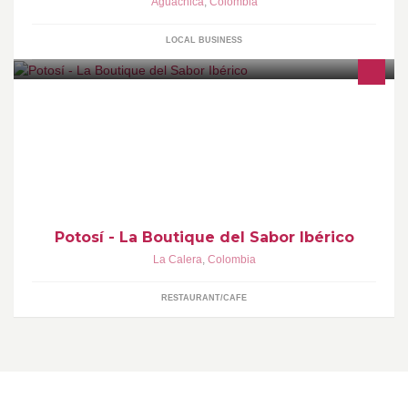
Aguachica
,
Colombia
LOCAL BUSINESS
Exclusiva oferta gastronómica ibérica: Restaurante y delicatessen
ubicados en el mejor sector vía la Calera-Sopó,
Potosí - La Boutique del Sabor Ibérico
La Calera
,
Colombia
RESTAURANT/CAFE