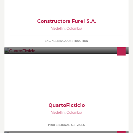
Constructora Furel S.A.
Medellín
,
Colombia
ENGINEERING/CONSTRUCTION
Somos un colectivo de artistas y fotógrafas que pretende ofrecer
soluciones creativas para las necesidades comerciales del
medio.
QuartoFicticio
Medellín
,
Colombia
PROFESSIONAL SERVICES