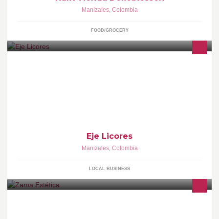
Manizales
,
Colombia
FOOD/GROCERY
Servicio a domicilio de Licores
Eje Licores
Manizales
,
Colombia
LOCAL BUSINESS
Zama es una propuesta integral de belleza que reúne la
tecnología, la estética y la salud mental para mejorar la calidad