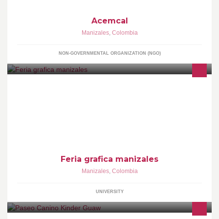
Acemcal
Manizales
,
Colombia
NON-GOVERNMENTAL ORGANIZATION (NGO)
Fundamentación Animados por la idea de reforzar la captación de
ingresos por parte de los estudiantes como forma de subsidio
para sus actividades académicas.
Feria grafica manizales
Manizales
,
Colombia
UNIVERSITY