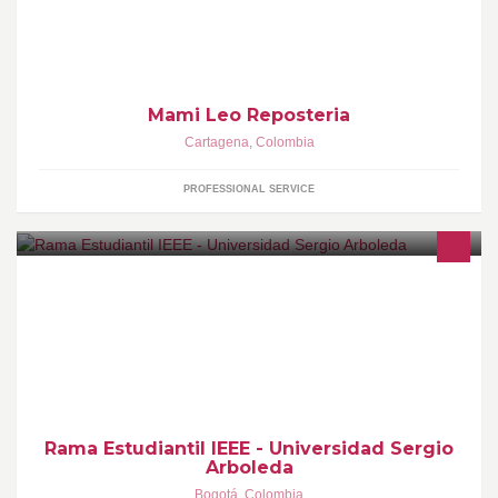
pasabocas para cualquier evento. Pedidos con anticipación. Tels:
6434995 - 3008031686 (wsp)
Mami Leo Reposteria
Cartagena
,
Colombia
PROFESSIONAL SERVICE
Página Oficial de la Rama Estudiantil IEEE de la Universidad
Sergio Arboleda para la divulgación de actividades encaminadas
a la ciencia y la tecnología.
Rama Estudiantil IEEE - Universidad Sergio
Arboleda
Bogotá
,
Colombia