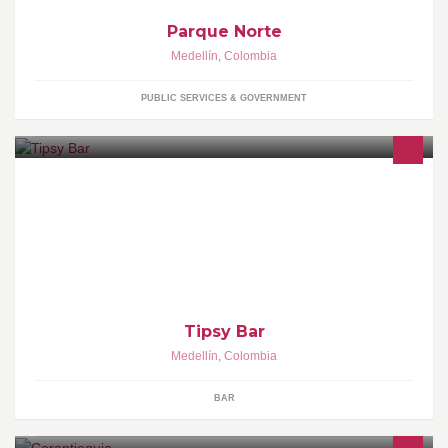
Parque Norte
Medellín
,
Colombia
PUBLIC SERVICES & GOVERNMENT
Tipsy Bar es un establecimiento ubicado en la Via primavera
(Medellin, Colombia).
Tipsy Bar
Medellín
,
Colombia
BAR