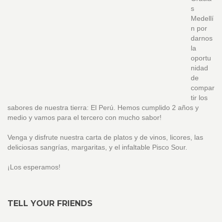
s
Medellí
n por
darnos
la
oportu
nidad
de
compar
tir los
sabores de nuestra tierra: El Perú. Hemos cumplido 2 años y
medio y vamos para el tercero con mucho sabor!
Venga y disfrute nuestra carta de platos y de vinos, licores, las
deliciosas sangrías, margaritas, y el infaltable Pisco Sour.
¡Los esperamos!
TELL YOUR FRIENDS