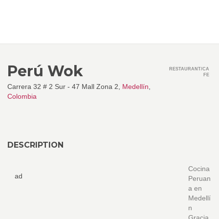
Perú Wok
RESTAURANT/CA
FE
Carrera 32 # 2 Sur - 47 Mall Zona 2,
Medellín
,
Colombia
DESCRIPTION
Cocina
ad
Peruan
a en
Medellí
n
Gracia