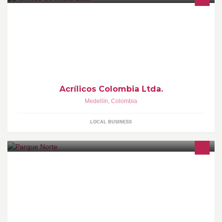
Bienvenidos !
Acrílicos Colombia Ltda.
Medellín
,
Colombia
LOCAL BUSINESS
Ven y disfruta de nuestras atracciones y juegos mecánicos.
¡Vívelo con todo!