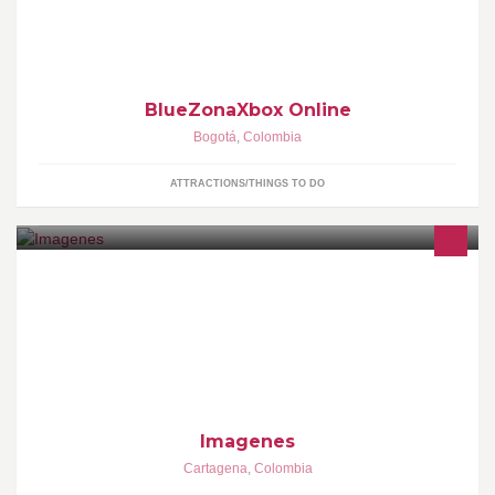
http://www.youtube.com/user/BlueZonaXbox
BlueZonaXbox Online
Bogotá
,
Colombia
ATTRACTIONS/THINGS TO DO
Venta de Ropa formal e informal, accesorios en general
Imagenes
Cartagena
,
Colombia