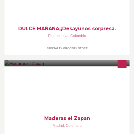
especial..¡trabajamos con dedicación y muuuucho amor! <3
DULCE MAÑANA¡¡Desayunos sorpresa.
Piedecuesta
,
Colombia
SPECIALTY GROCERY STORE
En esta pagina se estarán publicando todos nuestro productos
relaciones con la madera. Como elegir el material adecuado para
determinados trabajos.
Maderas el Zapan
Madrid
,
Colombia