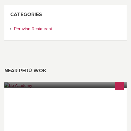
CATEGORIES
Peruvian Restaurant
NEAR PERÚ WOK
BE Artistic, BE Creative, BE Here…¡BE ACADEMY! Una academia
de artes escénicas como el baile y la actuación donde puedes
crear, bailar, divertirte y soñar!