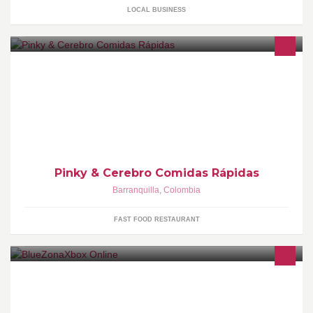
LOCAL BUSINESS
Revolucionamos el estilo de las comidas rápidas. Domicilio
Gratis. Pinky #2: Calle 90 # 72 - 06, Villa Carolina Pinky #3: Calle
87 # 77C - 95, San Marino
Pinky & Cerebro Comidas Rápidas
Barranquilla
,
Colombia
FAST FOOD RESTAURANT
Bienvenidos A Tu Tienda Virtual