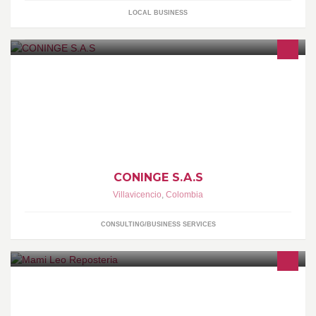
LOCAL BUSINESS
Somos una empresa especializada en servicios de consultarías y
asesorías en sistemas integrados de gestión, basados en normas
internacionales o nacionales,
CONINGE S.A.S
Villavicencio
,
Colombia
CONSULTING/BUSINESS SERVICES
Arte Comestible ¡Finamente Exquisitos! Tortas, postres, galletas y