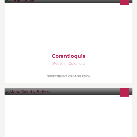
Corporación Autónoma Regional del Centro de Antioquia
Corantioquia
Medellín
,
Colombia
GOVERNMENT ORGANIZATION
Experiencias de salud y belleza renovadoras y seguras.PBX 444
11 97 Clínica Las Vegas - Fase I - Consultorio 325Medellín,
Colombiahttp://www.matizsaludybelleza.com/