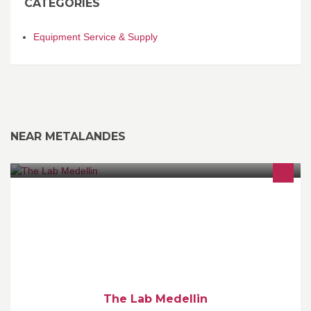
CATEGORIES
Equipment Service & Supply
NEAR METALANDES
The Lab is an international party every Wednesday night at
Urbano Lleras en Parque Lleras. The Lab es una fiesta
internacional cada miercoles en Urbano.
The Lab Medellin