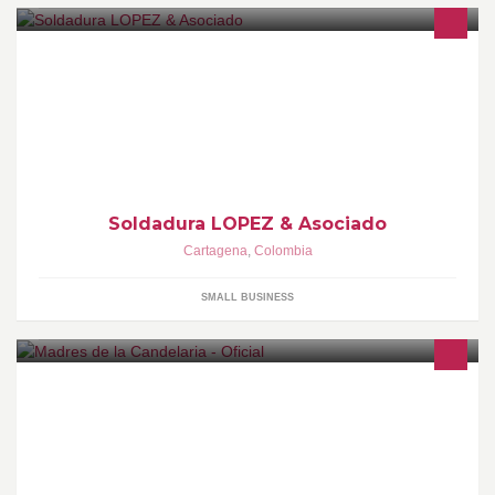
soldadura de estructuras metálicas. escaleras, caretas, rejas etc.
trabajos de electricidad
Soldadura LOPEZ & Asociado
Cartagena
,
Colombia
SMALL BUSINESS
La Asociación Caminos de Esperanza Madres de La Candelaria,
es un movimiento social que pretende hacer visible la situación
de desaparición forzada en Colombia.