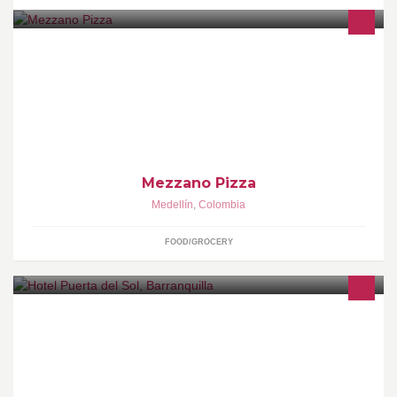
Mezzano Pizza de luigi Nalli y Stella Echeverri
Mezzano Pizza
Medellín
,
Colombia
FOOD/GROCERY
Somos un hotel cuatro estrellas ubicado en el norte de la ciudad
de Barranquilla (Colombia), ofrecemos servicio de alojamiento,
alimentación, eventos y complementarios.