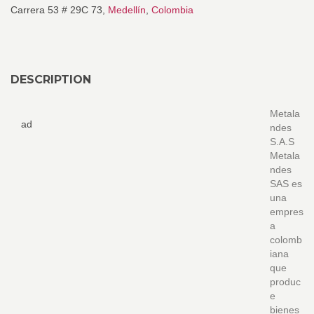
Carrera 53 # 29C 73,
Medellín
,
Colombia
DESCRIPTION
Metala
ad
ndes
S.A.S
Metala
ndes
SAS es
una
empres
a
colomb
iana
que
produc
e
bienes