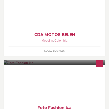
MEJOR SERVICIO
CDA MOTOS BELEN
Medellín
,
Colombia
LOCAL BUSINESS
BODAS, QUINCE, PRIMERAS COMUNIONES, BAUTIZO TODO
LO RELACIONADO CON EVENTOS SOCIALES Y CASTING
Foto Fashion k.a