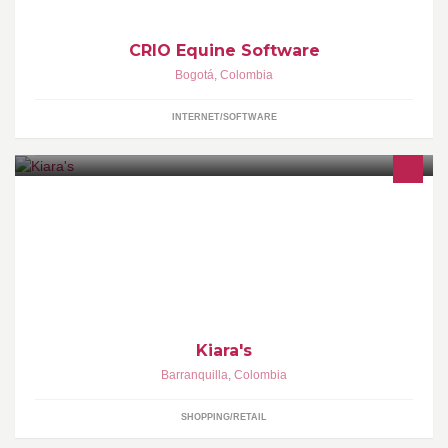
CRIO Equine Software
Bogotá
,
Colombia
INTERNET/SOFTWARE
ventas Op Fila Tommy Hollister Aereopostal y demas....!
Kiara's
Barranquilla
,
Colombia
SHOPPING/RETAIL