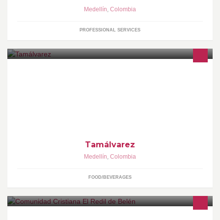
Medellín
,
Colombia
PROFESSIONAL SERVICES
Somos una micro empresa local especializada en hacer
deliciosos tamales y fiambres tradicionales antioqueños. Estamos
ubicados en el corregimiento Santa Elena de Medellín en la
vereda El Placer.
Tamálvarez
Medellín
,
Colombia
FOOD/BEVERAGES
Somos una Comunidad Cristiana de personas reconciliadas con