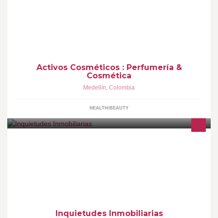
Esencias Puras /Fragancias para Perfumería | Ingredientes
Cosméticos www.activoscosmeticos.com
Activos Cosméticos : Perfumería &
Cosmética
Medellín
,
Colombia
HEALTH/BEAUTY
Empresa dedicada a la promoción, gerencia y ventas de
proyectos Inmobiliarios en sectores como: Comercio, Salud,
Oficinas, Vivienda. Oficinas: 4483131
Inquietudes Inmobiliarias