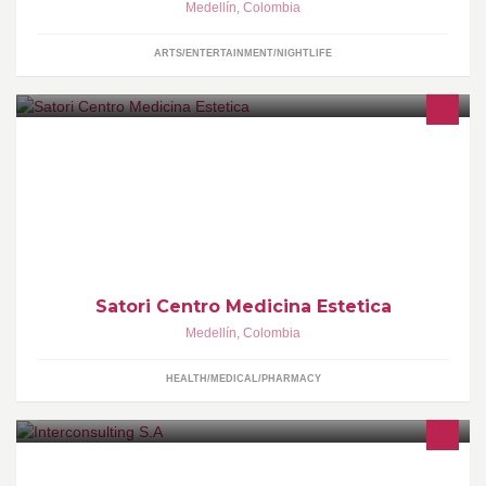
Medellín
,
Colombia
ARTS/ENTERTAINMENT/NIGHTLIFE
DRA.ERIKA MOLINA RENDON
Satori Centro Medicina Estetica
Medellín
,
Colombia
HEALTH/MEDICAL/PHARMACY
Interconsulting S.A Estrategias creativas y estratégicas en Internet