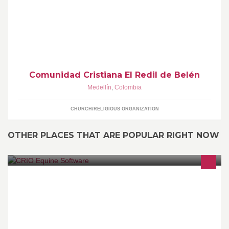
Dios, y unos con otros, que reconocemos a Jesucristo, el Gran
Pastor (Juan 10), como nuestro único Señor y Salvador a quien
amamos y obedecemos siendo y haciendo discípulos.
Comunidad Cristiana El Redil de Belén
Medellín
,
Colombia
CHURCH/RELIGIOUS ORGANIZATION
OTHER PLACES THAT ARE POPULAR RIGHT NOW
CRIO es un software para criadores de caballos, muy completo y
fácil de utilizar. También es posible adaptar a las necesidades de
los criadores. Vean las imágenes de la pantallas.
http://www.CrioEquineSoftware.com