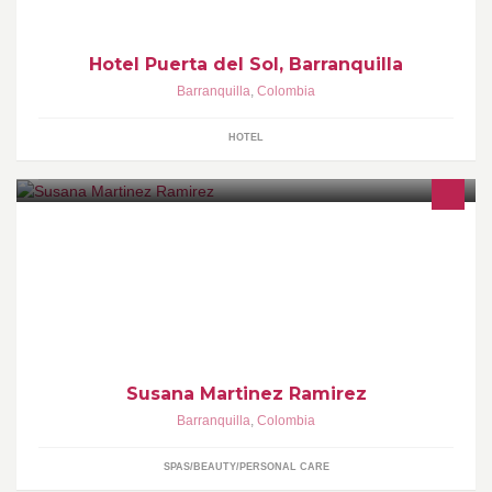
Hotel Puerta del Sol, Barranquilla
Barranquilla
,
Colombia
HOTEL
La keratina max liss esta catalogada como una de las mejores
keratinas sin formol .en barranquilla ofrecemos servivio de
aplicacion separe su cita 3157080379
Susana Martinez Ramirez
Barranquilla
,
Colombia
SPAS/BEAUTY/PERSONAL CARE