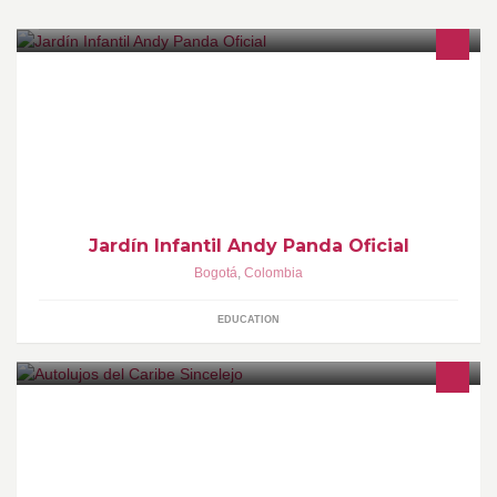
El Jardín Infantil Andy Panda es una Institución aprobada por la
SED de Bogotá con Resolución No. 3065 del 6 de julio de 1994 y
28 años de experiencia
Jardín Infantil Andy Panda Oficial
Bogotá
,
Colombia
EDUCATION
Lujos y accesorios para Tu Auto