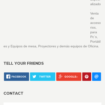
alizado
.
Venta
de
acceso
rios,
para
Pc´s,
Portátil
es y Equipos de mesa, Proyectores y demás equipos de Oficina.
TELL YOUR FRIENDS
FACEBOOK
TWITTER
GOOGLE+
CONTACT