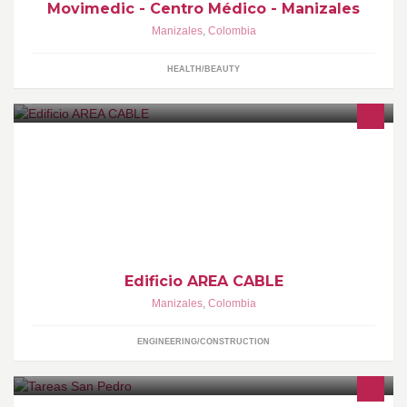
Movimedic - Centro Médico - Manizales
Manizales
,
Colombia
HEALTH/BEAUTY
Es un proyecto innovador que promete estar a la altura de los
grandes en su categoría y donde la protección del medio
ambiente es su mayor atractivo
Edificio AREA CABLE
Manizales
,
Colombia
ENGINEERING/CONSTRUCTION