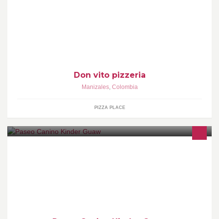
Orgullosos de ser Manizaleños, hacemos pizza a mano con
calidad Premium. Lasaña, Calzone, Maicitos, Hamburguesas y
Sándwich.
Don vito pizzeria
Manizales
,
Colombia
PIZZA PLACE
Si te vas de viaje o no tienes tiempo para tu mascota te ofrecemos
una guardería canina con calor de hogar con paseos educación y
mucho amor