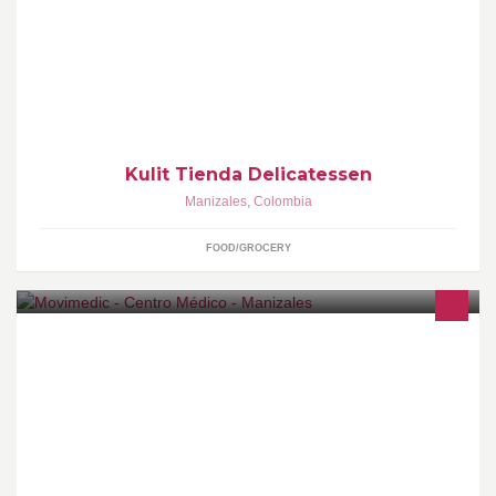
Delicatessen 100% ARTESANAL.
Kulit Tienda Delicatessen
Manizales
,
Colombia
FOOD/GROCERY
El Centro Médico Movimedic reúne a los mejores profesionales
de la salud en confortables y adecuadas áreas de consulta y
salas de espera.