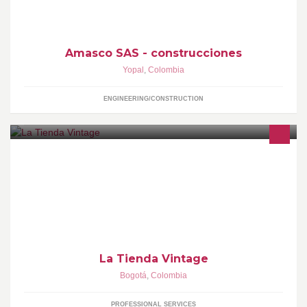
Amasco SAS - construcciones
Yopal
,
Colombia
ENGINEERING/CONSTRUCTION
Guitarras clásicas, de boutique y de gama alta, amplificadores de
tubos y pedales análogos de efectos.
La Tienda Vintage
Bogotá
,
Colombia
PROFESSIONAL SERVICES