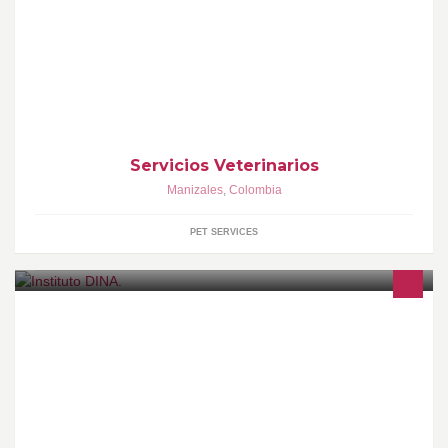
"Amo responsable. mascota saludable"
Servicios Veterinarios
Manizales
,
Colombia
PET SERVICES
Instituto para el Desarrollo Integral del Niño Autista (DINA).
Evaluación, Intervención e Investigación de los Trastornos
Generalizados del Desarrollo.