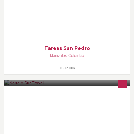
Tareas SAN PEDRO es el lugar ideal donde niños y jóvenes en
edad escolar, pueden realizar sus tareas con un
acompañamiento académico personalizado
Tareas San Pedro
Manizales
,
Colombia
EDUCATION
Somos una Agencia de Viajes con experiencia y cobertura a nivel
mundial, para nosotros TU eres lo mas importante contactate con
nosotros y vive la mejor experiencia de tu vida al rededor del
mundo.