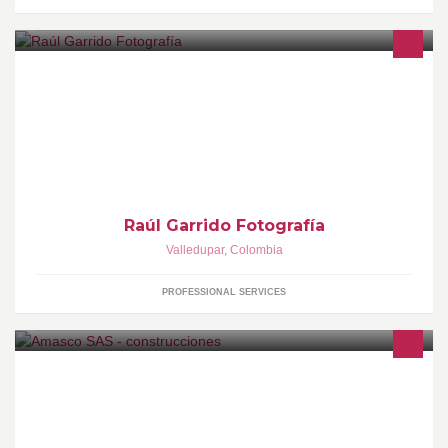
Fotógrafo de Bodas. Fácil traslado a tu ciudad. Trabajo
garantizado.
Raúl Garrido Fotografía
Valledupar
,
Colombia
PROFESSIONAL SERVICES
AmasCo / ARQUITECURA + CONSTRUCCIÓN / A+Co