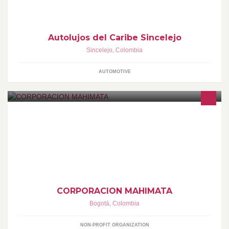
Autolujos del Caribe Sincelejo
Sincelejo
,
Colombia
AUTOMOTIVE
CORPORACIÓN PARA EL FOMENTO DE LA CULTURA Y LA
CONSERVACIÓN DEL MEDIO AMBIENTE CONTACTO: MILENA
SIERRA RODRIGUEZ TELÉFONOS: 4696961-3142491204-
31021
CORPORACION MAHIMATA
Bogotá
,
Colombia
NON-PROFIT ORGANIZATION