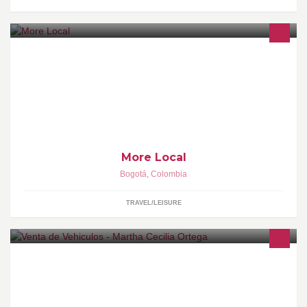
Responsible Tour Operator Experiential Travel Colombia
info@morelocal.co Bogotá
More Local
Bogotá
,
Colombia
TRAVEL/LEISURE
Información: Martha C Ortega Asesora Comervial Multimarcas
Celular 316 526 77 61 310 376 04 01 San Andresito sur oficina 3-