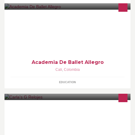
La ACADEMIA ALLEGRO ofrece clases de Pre-Ballet, Ballet
Clásico, Baile, Danza Árabe, Flamenco, Danza Contemporánea,
Talleres y Curso de Verano.
Academia De Ballet Allegro
Cali
,
Colombia
EDUCATION
Carla's G- Watches Relojes para todo tipo de gustos, excelente
calidad, buenos precios, y garantía Contactos al pin:790B238F
whatsapp 3155652480