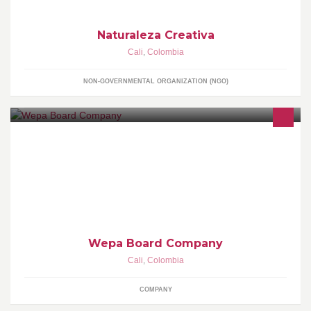
Naturaleza Creativa
Cali
,
Colombia
NON-GOVERNMENTAL ORGANIZATION (NGO)
Pioneros en Colombia en el diseño y producción de Longboards.
Tablas custom, tablas de producción y todo lo relacionado con el
longboarding. Contamos con un longshop y un hostel en la
ciudad de cali.
Wepa Board Company
Cali
,
Colombia
COMPANY