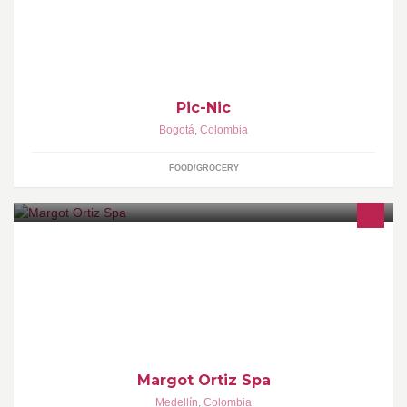
Si quieres disfrutar de una nueva forma de tomar y/o comer algo
delicioso para continuar tu día, acércate a Pic-Nic, salón de
onces.
Pic-Nic
Bogotá
,
Colombia
FOOD/GROCERY
Sede Estadio: Calle 50 # 74 - 11 Tel: 436 35 85 Sede San Juan:
Carrera 79D # 44 - 07 Tel: 444 34 26 Medellín - Antioquia
Margot Ortiz Spa
Medellín
,
Colombia