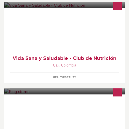
HERBALIFE es una empresa de Nutrición. No somos una
empresa que solo vende productos, estamos vendiendo un estilo
de vida saludable, activo y buena nutrición a la gente.
Vida Sana y Saludable - Club de Nutrición
Cali
,
Colombia
HEALTH/BEAUTY
Emisora OnLine , que se transmite a través de
www.plugstereo.com, con un contenido nuevo en música ,
entretenimiento e información