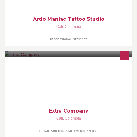
Ardo Maniac Tattoo Studio
Cali
,
Colombia
PROFESSIONAL SERVICES
Comprar en extra es saber comprar!!, visitanos en la Calle 14 Cra.
8 centro y en el Centro Comercial Unico de Cali Info. 882 1515 /
Cali-Colombia
Extra Company
Cali
,
Colombia
RETAIL AND CONSUMER MERCHANDISE