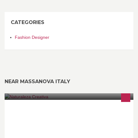
CATEGORIES
Fashion Designer
NEAR MASSANOVA ITALY
La Fundación Naturaleza Creativa pone la comunicación al
servicio de la educación y el medio ambiente.
www.naturalezacreativa.org