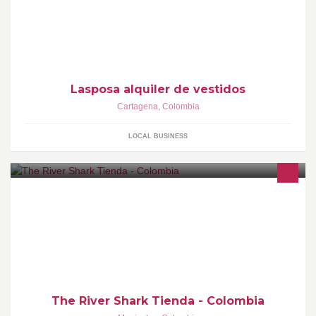
negocio de alquiler de vestedidos para novias, quinceañeros,
noche
Lasposa alquiler de vestidos
Cartagena
,
Colombia
LOCAL BUSINESS
Articulos De Pesca, Camping y Más...
http://www.therivershark.com
http://perfil.mercadolibre.com.co/THERIVERSHARK
The River Shark Tienda - Colombia