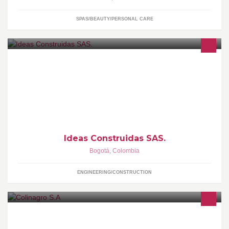
SPAS/BEAUTY/PERSONAL CARE
Empresa de diseño y construcción que desarrolla proyectos,
brindado soluciones integrales de alta calidad
www.ideasconstruidas.com
Ideas Construidas SAS.
Bogotá
,
Colombia
ENGINEERING/CONSTRUCTION