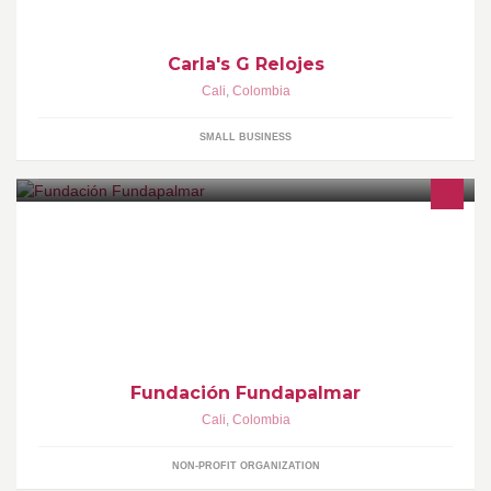
Carla's G Relojes
Cali
,
Colombia
SMALL BUSINESS
Fundación sin ánimo de lucro trabajando por la calidad de vida
de los pacientes con cáncer y sus familias, en particular de
aquellas de escaso recursos
Fundación Fundapalmar
Cali
,
Colombia
NON-PROFIT ORGANIZATION