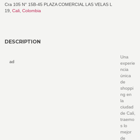
Cra 105 N° 15B-45 PLAZA COMERCIAL LAS VELAS L
19,
Cali
,
Colombia
DESCRIPTION
Una
ad
experie
ncia
única
de
shoppi
ng en
la
ciudad
de Cali,
traemo
s lo
mejor
de