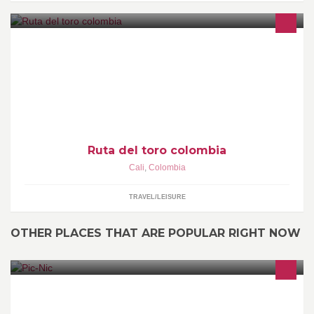
la Ruta del Toro Colombia es una empresa gestora de turismo
taurino y cultural que empalma el eco turismo y la pasión taurina
en una sola actividad
Ruta del toro colombia
Cali
,
Colombia
TRAVEL/LEISURE
OTHER PLACES THAT ARE POPULAR RIGHT NOW