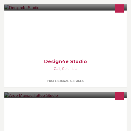
DISEÑO WEB PARA RESTAURANTES, RESTAURANT
BRANDING, FOTOGRAFÍA DE ALIMENTOS, ESTRATEGIAS DE
MERCADEO DIGITAL, ANALITICA WEB
Design4e Studio
Cali
,
Colombia
PROFESSIONAL SERVICES
Tatuajes & Perforaciones Direccion: Calle 5 con Cra 18 B/
Libertadores. Cali Citas: 315 202 3873