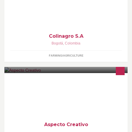
Colinagro es una compañia con 67 años de experiencia en el
mercado de Nutricion vegetal.
Colinagro S.A
Bogotá
,
Colombia
FARMING/AGRICULTURE
Grupo creativo enfocado en la publicidad y producción
audiovisual, nos dedicamos a la realización de contenidos en
diferentes áreas de la comunicación.
Aspecto Creativo
,