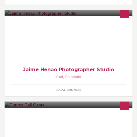
Fotografia Profesional Cel 311 609 8363, mail
jaimehf@hotmail.com
Jaime Henao Photographer Studio
Cali
,
Colombia
LOCAL BUSINESS
Gimnasio Exclusivo Para Mujeres, Pierde Peso en tan solo 30
Minutos!