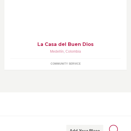
La Casa del buen Dios es una instituciòn sin ànimo de lucro que
tiene como misiòn, una labor humanitaria destinada al
mejoramiento de la calidad de vida.
La Casa del Buen Dios
Medellín
,
Colombia
COMMUNITY SERVICE
Add Your Place