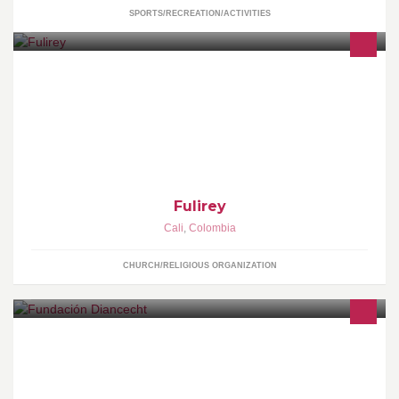
SPORTS/RECREATION/ACTIVITIES
Los Hijos del Rey de Reyes luz a las Naciones
Fulirey
Cali
,
Colombia
CHURCH/RELIGIOUS ORGANIZATION
Centro de entrenamiento Internacional en Urgencias y
Emergencias Médicas. Certificados Nacional e Internacional.
info@diancecht.org www.diancecht.org