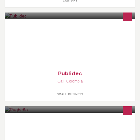
COMPANY
Publidec. publicidad exterior e interior decoracion de
vehiculos,avisos luminosos,señalizacion,impresion digital,letras
en acrilico,leds,mantenimiento de avisos en general,papeleria.
Publidec
Cali
,
Colombia
SMALL BUSINESS
Tienda deportiva especializada en rugby. Envíos a todo el país.
Rugbeño....para adictos al rugby