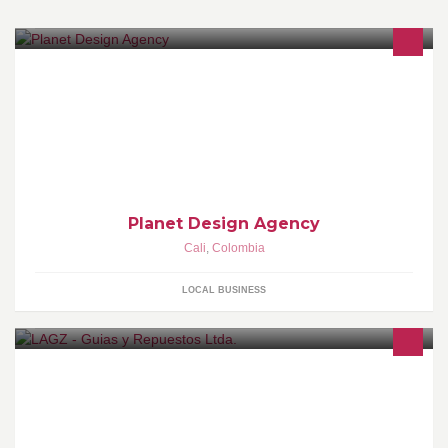
NIT: 900489600-3
Planet Design Agency
Cali
,
Colombia
LOCAL BUSINESS
Pionera en Colombia desde el año 1965 en la fabricación de
Guías para Válvulas de Motor.