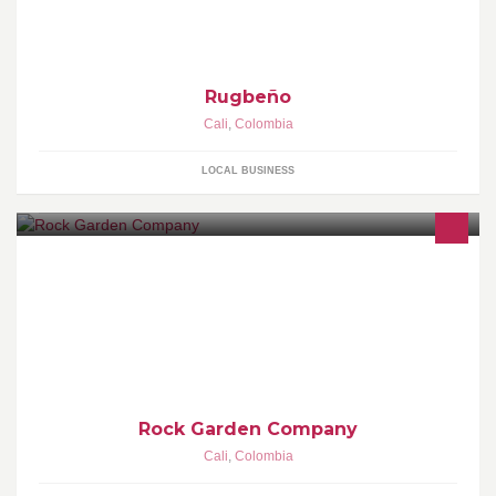
Rugbeño
Cali
,
Colombia
LOCAL BUSINESS
En ROCK GARDEN COMPANY puedes disfrutar de los mejores
clásicos del Rock Anglo y en Español de los 80/90¨s, la música de
hoy y de siempre.
Rock Garden Company
Cali
,
Colombia