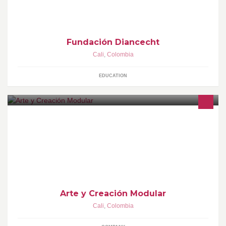
Fundación Diancecht
Cali
,
Colombia
EDUCATION
Somos una empresa que fabrica, comercializa y diseña
divisiones modulares, puestos de trabajo, sillas,
archivadores,linea cafeteria,linea escolar,sillas ergonomicas
entre otros, junto con nuestro personal calificado.
Arte y Creación Modular
Cali
,
Colombia