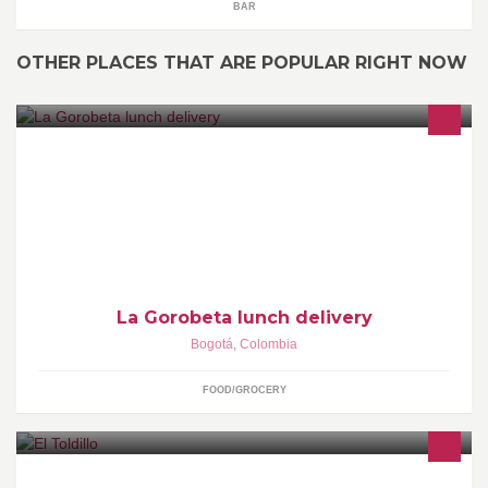
BAR
OTHER PLACES THAT ARE POPULAR RIGHT NOW
Propuesta creada para personas que disponen de poco tiempo
para su hora de almuerzo y quieren disfrutar una comida muy
bien preparada a domicilio.
La Gorobeta lunch delivery
Bogotá
,
Colombia
FOOD/GROCERY