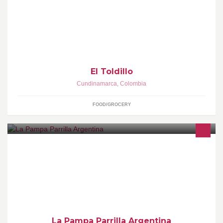
Tienda de productos nutritivos y saludables de la más alta
calidad. Apoyamos las buenas prácticas agricolas, los cultivos
orgánicos, la preservación del m
El Toldillo
Cundinamarca
,
Colombia
FOOD/GROCERY
La mejor parrilla Argentina en Medellin, con el mejor sabor
Gaucho
La Pampa Parrilla Argentina