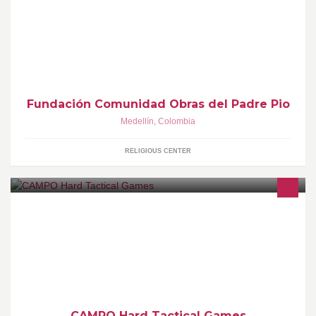
La Fundación Comunidad Obras del Padre Pio, Habitantes de la
calle, Refugio en la Familia de Nazaret, es una entidad sin ánimo
de lucro
Fundación Comunidad Obras del Padre Pio
Medellín
,
Colombia
RELIGIOUS CENTER
También reservas al 310 290 4007 Siguenos en nuestras redes
sociales: Twitter: @HardTacticalPB YouTube:
HardTacticalGamesTV
CAMPO Hard Tactical Games