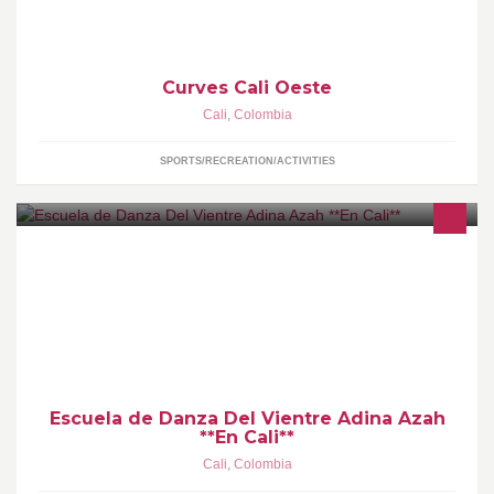
Curves Cali Oeste
Cali
,
Colombia
SPORTS/RECREATION/ACTIVITIES
Encuentra tu sensualidad y la armonía Entre cuerpo y mente...
Descubre la magia del movimiento hecho mujer Desde la danza
del vientre.
Escuela de Danza Del Vientre Adina Azah
**En Cali**
Cali
,
Colombia