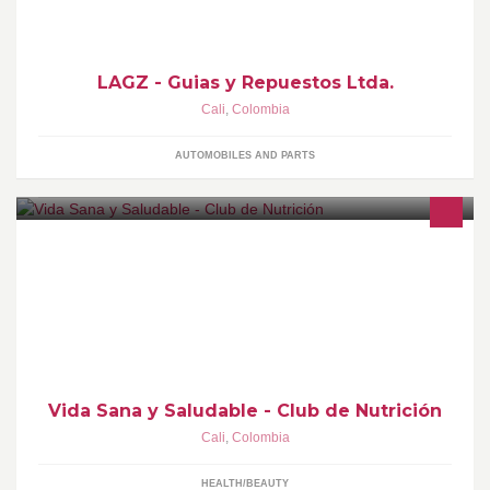
LAGZ - Guias y Repuestos Ltda.
Cali
,
Colombia
AUTOMOBILES AND PARTS
HERBALIFE es una empresa de Nutrición. No somos una
empresa que solo vende productos, estamos vendiendo un estilo
de vida saludable, activo y buena nutrición a la gente.
Vida Sana y Saludable - Club de Nutrición
Cali
,
Colombia
HEALTH/BEAUTY