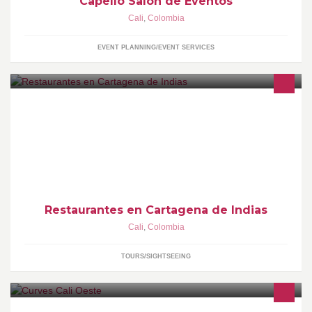
Capello Salón de Eventos
Cali
,
Colombia
EVENT PLANNING/EVENT SERVICES
Ofertas en boletos de viajes desde Cali, descuentos y paquetes
turísticos desde Colombia. Reserve y compre su ticket online
desde www.sunbeachcali.com
Restaurantes en Cartagena de Indias
Cali
,
Colombia
TOURS/SIGHTSEEING