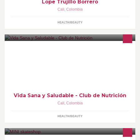
Lope Trujillo Borrero
Cali
,
Colombia
HEALTH/BEAUTY
HERBALIFE es una empresa de Nutrición. No somos una
empresa que solo vende productos, estamos vendiendo un estilo
de vida saludable, activo y buena nutrición a la gente.
Vida Sana y Saludable - Club de Nutrición
Cali
,
Colombia
HEALTH/BEAUTY