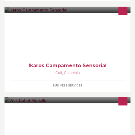
Dinamicas que alinean los sentidos y el pensamiento. Musica,
talleres, temazcal, sensorama, para todo publico
Ikaros Campamento Sensorial
Cali
,
Colombia
BUSINESS SERVICES
La mejor comida oriental al Wok con buen sazón en Medellín.
Arma tu plato como quieras, para todos los gustos, paladares y
antojos!