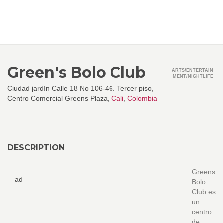
Green's Bolo Club
ARTS/ENTERTAIN
MENT/NIGHTLIFE
Ciudad jardín Calle 18 No 106-46. Tercer piso,
Centro Comercial Greens Plaza,
Cali
,
Colombia
DESCRIPTION
Greens
ad
Bolo
Club es
un
centro
de