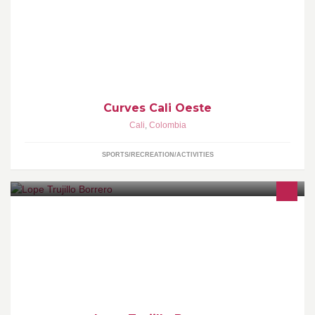
Gimnasio Exclusivo Para Mujeres, Pierde Peso en tan solo 30
Minutos!
Curves Cali Oeste
Cali
,
Colombia
SPORTS/RECREATION/ACTIVITIES
¿QUIERES GANAR DINERO POR ESTAR SALUDABLE Y
CONTAR COMO LO HACES? SIN COSTOTE ENSEÑAMOS
COMO HACERLO.