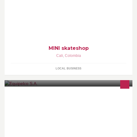
horario de atencion: de lunes a sabado de 10am a 8pm,
domingos y festivos de 10am a 4pm, venta online 24horas
servicio a Domicilio en Cali y envios a cualquier ciudad. Carrera 7
L bis # 68-15 los Pinos, Cali. +info al: 3177639817 - 3177528502
MINI skateshop
Cali
,
Colombia
LOCAL BUSINESS
Somos una empresa que brinda aplicaciones y desarrollos
integrales a toda la industria. www.equipelco.com