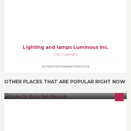
Empresa dedicada a la fabricación y comercialización de
lamparas artesanales y derivados de la madera.
Lighting and lamps Luminous Inc.
Cali
,
Colombia
ARTS/ENTERTAINMENT/NIGHTLIFE
OTHER PLACES THAT ARE POPULAR RIGHT NOW
TIENE UNA EXCELENTE CALIDAD DE SERVICIO