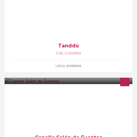
Somos Tanddu, tu Outlet Virtual, te llevamos los mejores
productos hasta la puerta de tu casa, sin tener que salir de ella y
lo mejor de todo, siempre a los mejores precios del mercado.
Tanddú
Cali
,
Colombia
LOCAL BUSINESS
Realizamos todo tipo de eventos: Bodas, 15 años, fiestas
infantiles, grados, cumpleaños, aniversarios, eventos
empresariales, fiestas, lanzamientos de productos, convenciones,
seminarios, cocteles.