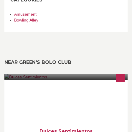
Amusement
Bowling Alley
NEAR GREEN'S BOLO CLUB
Tortas artesanales, artisticas y totalmente naturales Esperamos
que cuando tengas un acontecimiento importante nos tengas en
cuenta para que tu festejo sea unico e inolvidable . contacto :
3126859 - 3154725611 Cali - Colombia
Dulces Sentimientos