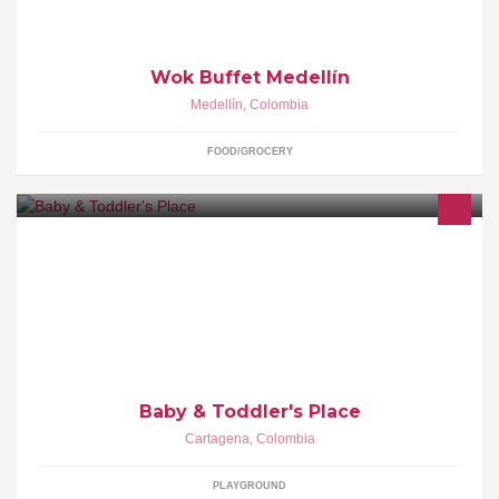
Wok Buffet Medellín
Medellín
,
Colombia
FOOD/GROCERY
Centro de entretenimiento para menores de 5 años. Ideal para
cumpleaños, estimulación y mucho más!
Baby & Toddler's Place
Cartagena
,
Colombia
PLAYGROUND