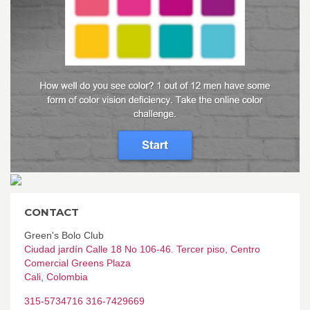
CONTACT
Green's Bolo Club
Ciudad jardín Calle 18 No 106-46. Tercer piso, Centro
Comercial Greens Plaza
Cali
,
Colombia
315-5734716 316-7429669