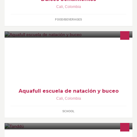
Cali
,
Colombia
FOOD/BEVERAGES
Escuela de natación y buceo Cali - Colombia 315 576 7733 / 312
869 1486 aquafullnatacionybuceo@gmail.com carrera 101 # 45-
35 valle del lili. (Sede administrativa)
Aquafull escuela de natación y buceo
Cali
,
Colombia
SCHOOL