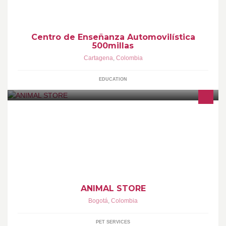
creación de espacios armónicos viales.
Centro de Enseñanza Automovilística
500millas
Cartagena
,
Colombia
EDUCATION
SERVICOS VETERINARIOS,PELUQUERIA CANINA Y FELINA
,CENTRO DE ADOPCION
ANIMAL STORE
Bogotá
,
Colombia
PET SERVICES