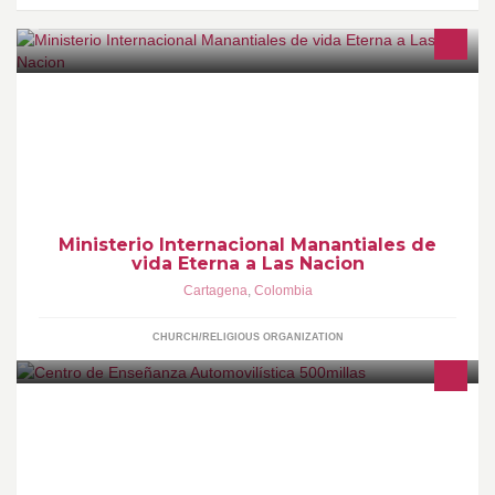
SOMOS UN MINISTERIO INTEGRAL LLENO DEL AMOR Y LA
PRESENCIA DE DIOS QUE ESTABLECE EL EVANGELIO DEL
REINO UBICADO EN PARAGUAY CARTAGENA COLOMBIA
Ministerio Internacional Manantiales de
vida Eterna a Las Nacion
Cartagena
,
Colombia
CHURCH/RELIGIOUS ORGANIZATION
Somos un centro de enseñanza automovilística, orientado a la
formación de ciudadanos conductores, especializados en