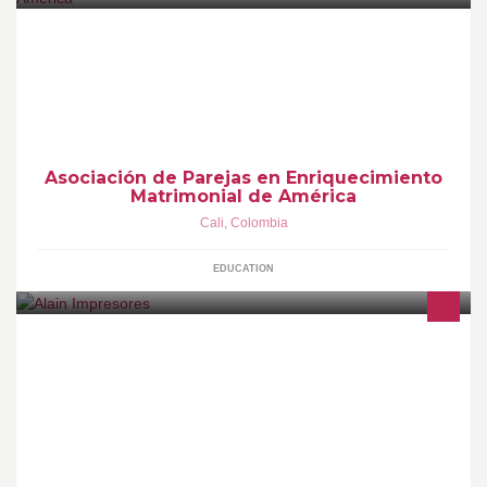
Somos Freddy y Omaira Garcia. Una Pareja Facilitadora -
Instructora Certificada por APEMAL desde 1995 por los pastores y
escritores Keith y Marilynn Hamilton para la Restauración de las
Relaciones de Pareja.
Asociación de Parejas en Enriquecimiento
Matrimonial de América
Cali
,
Colombia
EDUCATION
Empresa especializada en impresión digital