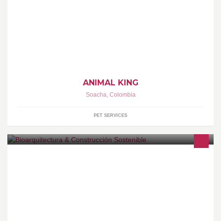
El Reino de Tu Mascota
ANIMAL KING
Soacha
,
Colombia
PET SERVICES
Bioarquitectura & Construcción Sostenible se dedica y
especializa en Diseño arquitectónico integral y sostenible
utilizando los recursos naturales.