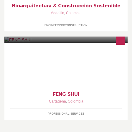
Bioarquitectura & Construcción Sostenible
Medellín
,
Colombia
ENGINEERING/CONSTRUCTION
¿QUÉ ES FENG SHUI? El Feng Shui trata de entender la
conexión mágica que existe entre el ser humano y las energías
que lo rodean.
FENG SHUI
Cartagena
,
Colombia
PROFESSIONAL SERVICES