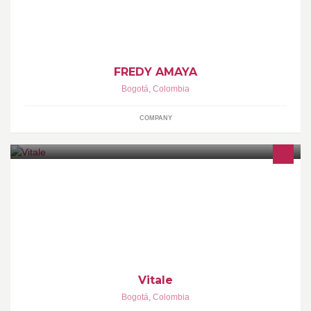
CAMISAS, .....
FREDY AMAYA
Bogotá
,
Colombia
COMPANY
¡Tu cuerpo merece lo mejor! Disfruta de todas las actividades con
la figura saludable que siempre has querido. Conoce aquí cómo
mantener tu peso ideal.
Vitale
Bogotá
,
Colombia