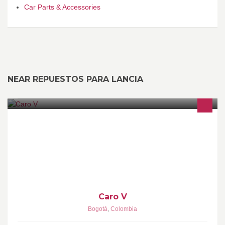
Car Parts & Accessories
NEAR REPUESTOS PARA LANCIA
Caro V (Carolina Velosa), Diseñadora Grafica, Bailarina,
Manicurista profesional, esteticista y cosmetologa, se especializa
en la belleza y bienestar, prestando a ustedes sus servicios para
cada día estar mas lindas!!!
Caro V
Bogotá
,
Colombia