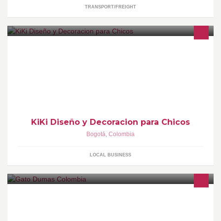
TRANSPORT/FREIGHT
Somos una empresa que te ayuda a renovar tus espacios y
decorarlos con los mejores diseños. Prestamos servicio de
asesoría integral en decoración de interiores
KiKi Diseño y Decoracion para Chicos
Bogotá
,
Colombia
LOCAL BUSINESS
Somos lideres en programas de educación en Cocina, Pastelería,
Panadería y Gestión Gastronómica. http://www.gatodumas.com.co