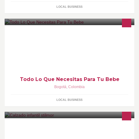
LOCAL BUSINESS
En nuestra página puedes encontrar todos los productos y
artículos que necesitas para tu bebé con los mejores precios de
internet.
Todo Lo Que Necesitas Para Tu Bebe
Bogotá
,
Colombia
LOCAL BUSINESS
Calzado stilmor es una empresa Colombiana, ubicada en la
ciudad de Bogotá, que lleva mas de 30 años en el mercado
fabricando y comercializando calzado infantil de la mas alta