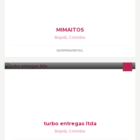
MIMAITOS
Bogotá
,
Colombia
SHOPPING/RETAIL
turbo entregas ltda . empresa de transportes de carga a nivel
nacional
turbo entregas ltda
Bogotá
,
Colombia