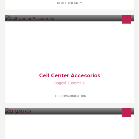
HEALTH/BEAUTY
IMPORTADORES DIRECTOS Y DISTRIBUIDORES Mayoristas de
Accesorios para Celular y Varios Artículos de Tecnología,
DISTRIBUIDORES DIRECTOS DE VIRGIN MOBILE,
Cell Center Accesorios
Bogotá
,
Colombia
TELECOMMUNICATION
Importadora y Comercializadora de artículos para el bebé y para
las mamitas, coches, corrales, sillas de comer, caminadores,
gimnasios, juguetes, línea de lactancia, etc.