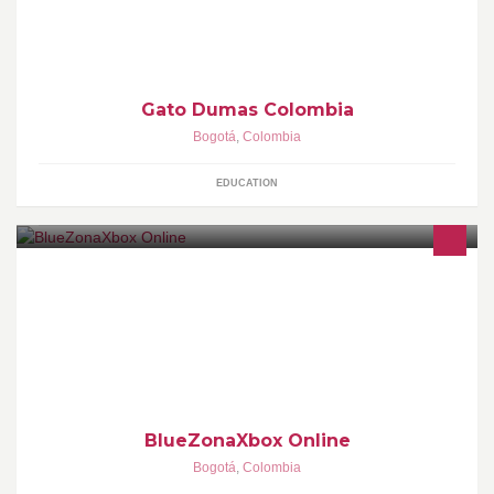
Gato Dumas Colombia
Bogotá
,
Colombia
EDUCATION
Bienvenidos A Tu Tienda Virtual
http://www.youtube.com/user/BlueZonaXbox
BlueZonaXbox Online
Bogotá
,
Colombia