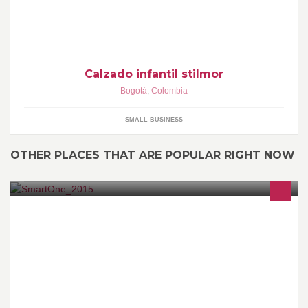
calidad, con diseños innovadores y al alcance de todos los
colombianos.
Calzado infantil stilmor
Bogotá
,
Colombia
SMALL BUSINESS
OTHER PLACES THAT ARE POPULAR RIGHT NOW
VENTA DE CELULARES, ACCESORIOS Y SERVICIO TECNICO