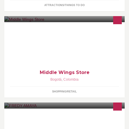
ATTRACTIONS/THINGS TO DO
Middle Wings Store es una tienda virtual
Middle Wings Store
Bogotá
,
Colombia
SHOPPING/RETAIL
SOMOS UNA EMPRESA DE CONFECCION DE PRENDAS DE
VESTIR PARA DAMA Y CABALLERO, ESPECIALIZADOS EN
ROPA FORMAL COMO: VESTIDOS, SASTRES, BLUSAS,