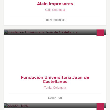
Alain Impresores
Cali
,
Colombia
LOCAL BUSINESS
Somos una institución privada de educación superior.
http://bit.ly/1enf16u
Fundación Universitaria Juan de
Castellanos
Tunja
,
Colombia
EDUCATION