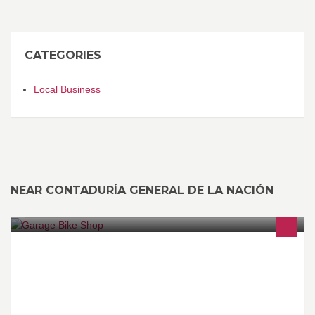
CATEGORIES
Local Business
NEAR CONTADURÍA GENERAL DE LA NACIÓN
Especialistas en deportes en bicicleta, todo tipo de bicicletas,
ropa y mas #MiGarage #GarageBikeShop