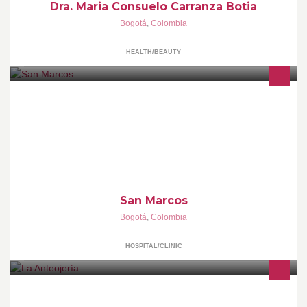
Dra. Maria Consuelo Carranza Botia
Bogotá
,
Colombia
HEALTH/BEAUTY
Centro médico en geriatría
San Marcos
Bogotá
,
Colombia
HOSPITAL/CLINIC
La Anteojería es una nueva óptica creada para ofrecer un servicio
optométrico integral orientado hacia la satisfacción del cliente,