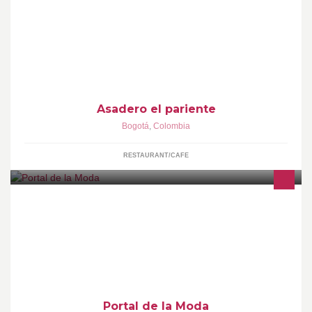
asadero llanero
Asadero el pariente
Bogotá
,
Colombia
RESTAURANT/CAFE
Portal de la Moda es una cadena de almacenes de ropa y
accesorios ubicada en Medellín.
Portal de la Moda