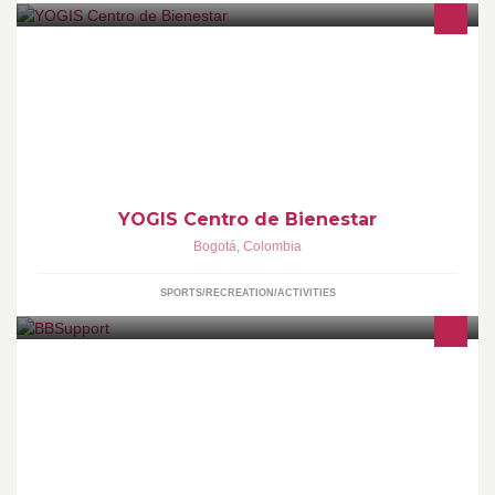
En Yogis Centro de Bienestar en Chicó Norte, Bogotá, Colombia
ofrecemos clases de yoga, hot yoga y fitness, masajes relajantes
y terapias holísticas.
YOGIS Centro de Bienestar
Bogotá
,
Colombia
SPORTS/RECREATION/ACTIVITIES
*BBSUPPORT* SOMOS UN ALMACEN ESPECIALIZADO EN
VENTA Y SOPORTE TECNICO DE EQUIPOS MOVILES,
COMPUTADORES, TABLETS, ACCESORIOS Y ARTICULOS
ELECTRONICOS DE ULTIMA TECNOLOGIA. MANEJAMOS LAS
MARCAS SAMSUNG, IPHONE, SONY, LG, MOTOROLA, HTC,
NOKIA, BLACKBERRY, LE