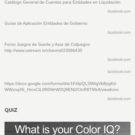
Catálogo General de Cuentas para Entidades en Liquidación
facebook.com
Guías de Aplicación Entidades de Gobierno
facebook.com
Foros Juegos de Suerte y Azar de Coljuegos
http://www.ustream.tv/channel/23086430
facebook.com
facebook.com
https://docs.google.com/forms/d/e/1FAIpQLSfiMgVbBygKd-
WWznqX6_HmxCtL0R0WrWDQ8ENt2ClnR8TMkA/viewform
facebook.com
QUIZ