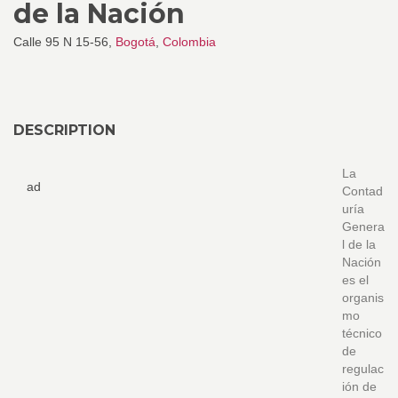
de la Nación
Calle 95 N 15-56,
Bogotá
,
Colombia
DESCRIPTION
La
ad
Contad
uría
Genera
l de la
Nación
es el
organis
mo
técnico
de
regulac
ión de