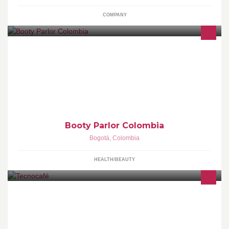
COMPANY
Somos la primera y única marca que realmente conecta la
belleza y la intimidad. Página oficial en Colombia -
www.bootyparlor.com.co
Booty Parlor Colombia
Bogotá
,
Colombia
HEALTH/BEAUTY
C.I. Tecnocafé es una compañía 100% colombiana que ofrece
soluciones para la preparación y consumo de café gourmet en
todo tipo de escenarios. Representamos a las más improtantes
marcas del mundo del café.