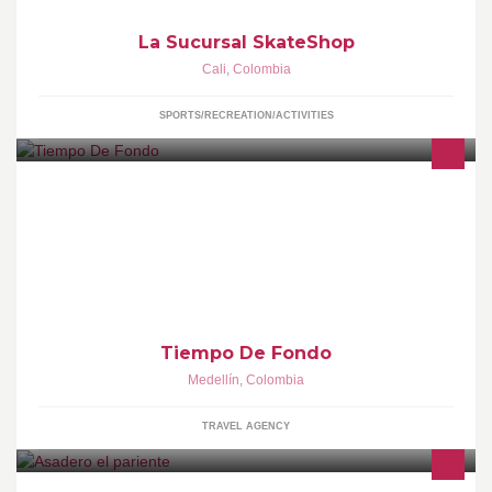
La Sucursal SkateShop
Cali
,
Colombia
SPORTS/RECREATION/ACTIVITIES
Excursiones y Peregrinaciones a Egipto, Israel, Turquía,
México,Perú con Machupichu, Galápagos, Kenia, Singapur,
China, Tailandia, Africa y Europa.
Tiempo De Fondo
Medellín
,
Colombia
TRAVEL AGENCY