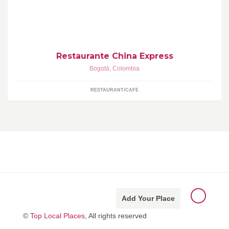
China Express en un restaurante que ofrece comida de origen
oriental y adicional cuenta con productos como pollo Broasted y
Frito.
Restaurante China Express
Bogotá
,
Colombia
RESTAURANT/CAFE
Add Your Place
©
Top Local Places
, All rights reserved