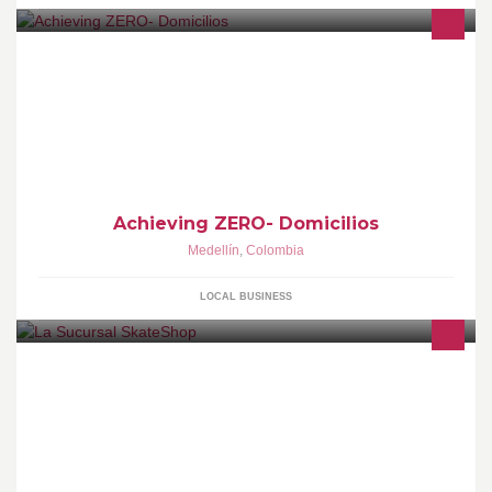
Achieving Zero es tu mejor aliado, PIERDE DE 4 a 6 kilos por
mes, sin dieta ni ejercicio. A-Zero es el mas potente quemador de
grasa, 100% natural.
Achieving ZERO- Domicilios
Medellín
,
Colombia
LOCAL BUSINESS
Skateshop ubicado en la Calle 5 #47-42 Visitanos, los mejores
productos de tennis y Skate !!