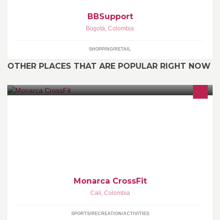
BBSupport
Bogotá
,
Colombia
SHOPPING/RETAIL
OTHER PLACES THAT ARE POPULAR RIGHT NOW
Crossfit es el conjunto de movimientos funcionales con constante
variación y ejecutados a alta intensidad.
Monarca CrossFit
Cali
,
Colombia
SPORTS/RECREATION/ACTIVITIES