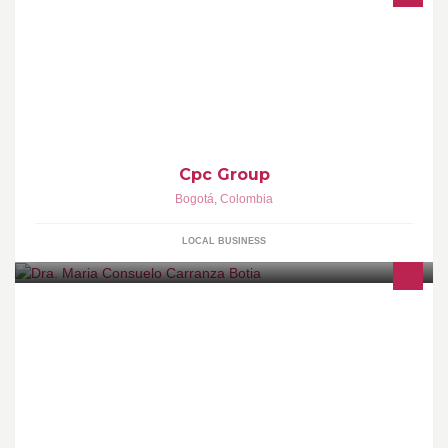
CPC Group es un equipo creativo que no contentos con el
tradicionalismo en mercadeo y publicidad se ideó formas
diferentes de hacer las cosas.
Cpc Group
Bogotá
,
Colombia
LOCAL BUSINESS
Médica y Cirujana Plástica - Miembro de Número Sociedad
Colombiana de Cirugía Plástica y Reconstructiva S.C.C.P.