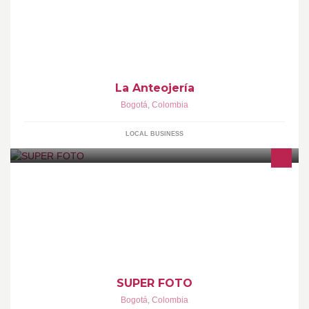
tanto en su salud como en su imagen. Exclusivas gafas VINTAGE.
La Anteojería
Bogotá
,
Colombia
LOCAL BUSINESS
ALQUILAMOS PARA UTILERIA... GRAN VARIEDAD DE EQUIPOS
FOTOGRÁFICOS ,VIDEOCÁMARAS Y AFINES DE VARIAS
ÉPOCAS TIPOS Y USOS.
SUPER FOTO
Bogotá
,
Colombia