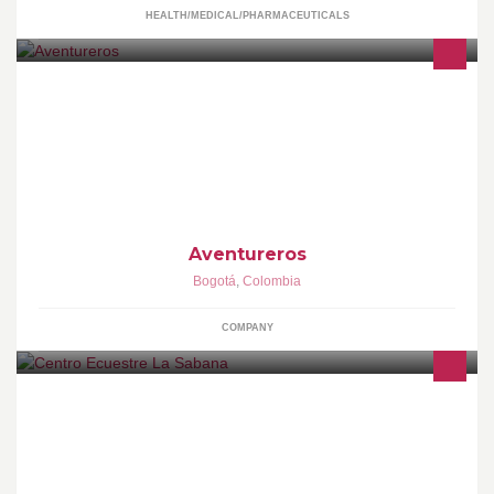
HEALTH/MEDICAL/PHARMACEUTICALS
Profesionales en Aventura con mas de 15 años de experiencia
www.aventureros.co Tel (1) 4673837 / Cra 15 No. 79 - 70 Of. 403
Bogota - Colombia
Aventureros
Bogotá
,
Colombia
COMPANY
Fundada en 1988 en las que hoy son sus actuales instalaciones,
cuenta con instructores profesionales en las principales
disciplinas ecuestres.