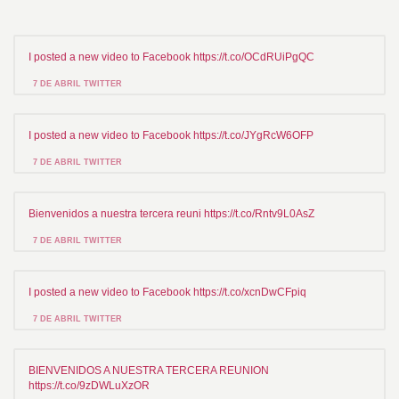
I posted a new video to Facebook https://t.co/OCdRUiPgQC
7 DE ABRIL TWITTER
I posted a new video to Facebook https://t.co/JYgRcW6OFP
7 DE ABRIL TWITTER
Bienvenidos a nuestra tercera reuni https://t.co/Rntv9L0AsZ
7 DE ABRIL TWITTER
I posted a new video to Facebook https://t.co/xcnDwCFpiq
7 DE ABRIL TWITTER
BIENVENIDOS A NUESTRA TERCERA REUNION
https://t.co/9zDWLuXzOR