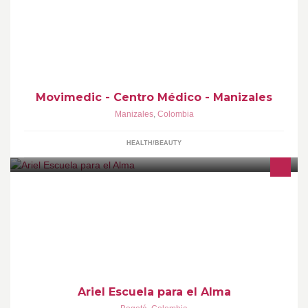
El Centro Médico Movimedic reúne a los mejores profesionales
de la salud en confortables y adecuadas áreas de consulta y
salas de espera.
Movimedic - Centro Médico - Manizales
Manizales
,
Colombia
HEALTH/BEAUTY
Ariel es una escuela para el alma, en dónde el aprendizaje y
práctica del Feng Shui, Yoga, Reiki, Gemoterapia y Meditación,
buscan la armonía del ser.
Ariel Escuela para el Alma