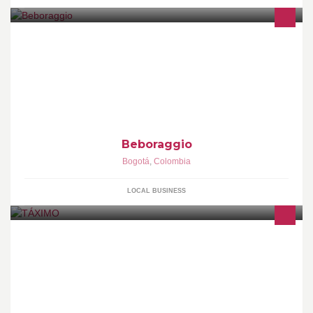
Fabricantes, creadores y apasionados por los vitrales y los vitro
mosaicos
Beboraggio
Bogotá
,
Colombia
LOCAL BUSINESS
Táximo se encarga de absolutamente toda la administración del
taxi garantizando una cuota mensual fija sin deducciones