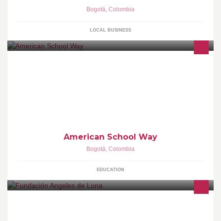
Bogotá
,
Colombia
LOCAL BUSINESS
Instituto Americano Para el Trabajo y El Desarrollo. Resolución
02014 con actualización 02019.
American School Way
Bogotá
,
Colombia
EDUCATION
PIONEROS EN FORMACIÓN TEATRAL, INCLUSIÓN
UNIVERSITARIA. PINTURA, MÚSICA, GASTRONOMÍA.
ACTIVISTAS EN DERECHOS HUMANOS.BUCEO ADAPTADO