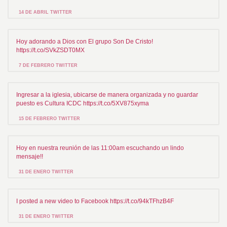
14 DE ABRIL TWITTER
Hoy adorando a Dios con El grupo Son De Cristo!
https://t.co/SVkZSDT0MX
7 DE FEBRERO TWITTER
Ingresar a la iglesia, ubicarse de manera organizada y no guardar
puesto es Cultura ICDC https://t.co/5XV875xyma
15 DE FEBRERO TWITTER
Hoy en nuestra reunión de las 11:00am escuchando un lindo
mensaje!!
31 DE ENERO TWITTER
I posted a new video to Facebook https://t.co/94kTFhzB4F
31 DE ENERO TWITTER