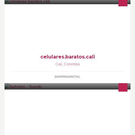
LOS MEJORES PRECIOS EN TELEFONIA CELULAR EN CALI
WHATSAPP Y CELULAR 304-5254499 pin 25F5D5BF DIR
CARRERA 5 # 26-46
celulares.baratos.cali
Cali
,
Colombia
SHOPPING/RETAIL
Concesionario #Suzuki con la más alta tecnología, calidad y
respaldo para sus clientes. Autozen es #WayOfLife