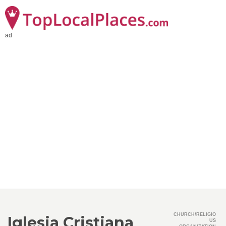
ad
CHURCH/RELIGIO
Iglesia Cristiana
US