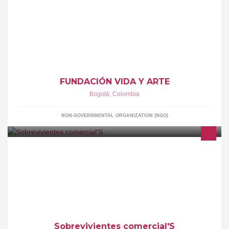
Entidad sin ánimo de lucro, quien trabaja formación artística en
especial con adolescentes y jóvenes, para fomentar valores y
proyecto de vida.
FUNDACIÓN VIDA Y ARTE
Bogotá
,
Colombia
NON-GOVERNMENTAL ORGANIZATION (NGO)
Somos una empresa dedicada a la distribución de productos
innovadores a muy buen precio
Sobrevivientes comercial'S