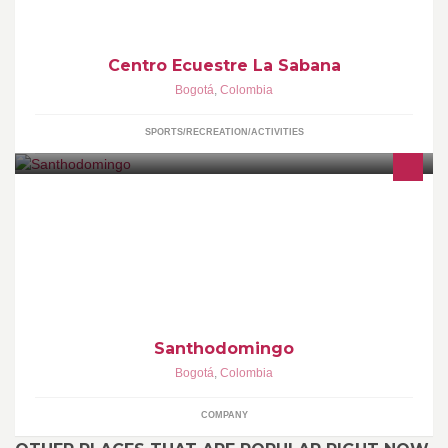
Centro Ecuestre La Sabana
Bogotá
,
Colombia
SPORTS/RECREATION/ACTIVITIES
Santhodomingo Eventos y Convenciones "Elige lo mejor para ti"
Classic Eventos PBX: (57) 1 7445568 /7 /6 Móvil: 310 5793544
Santhodomingo
Bogotá
,
Colombia
COMPANY