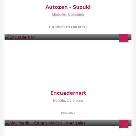
Autozen - Suzuki
Medellín
,
Colombia
AUTOMOBILES AND PARTS
Te brindamos un servicio personalizado para tus libros, libretas y
demás artículos personales y/o empresariales, referentes a la
encuadernación.
Encuadernart
Bogotá
,
Colombia
COMPANY