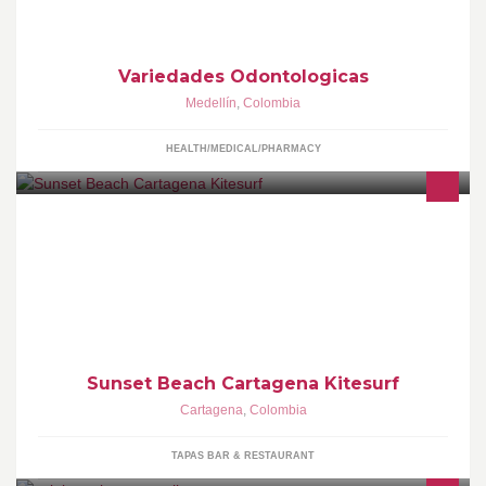
Variedades Odontologicas
Medellín
,
Colombia
HEALTH/MEDICAL/PHARMACY
Sunset Beach Zona Norte Playa del Hotel Auaecoco Diagonal al
Sonesta Bar Restaurante Pet Friendly Deportes Náuticos
Eventos, Matrimonios, empresariales
Sunset Beach Cartagena Kitesurf
Cartagena
,
Colombia
TAPAS BAR & RESTAURANT