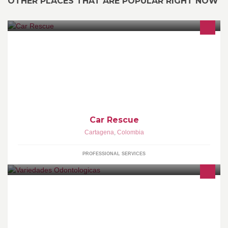
OTHER PLACES THAT ARE POPULAR RIGHT NOW
Ecolavado y detallado profesional de vehículos. Protección
anticorrosiva con nanotecnología. Productos importados y
equipos especializados.
Car Rescue
Cartagena
,
Colombia
PROFESSIONAL SERVICES
Empresa dedicada a Importación comercialización - Distribución
de equipos dentales y laboratorio dental