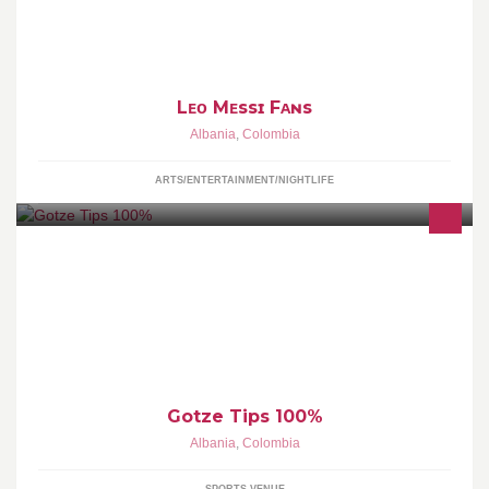
Lᴇᴏ Mᴇssɪ Fᴀɴs
Albania
,
Colombia
ARTS/ENTERTAINMENT/NIGHTLIFE
Real Fixed Matches 100% No after - No free Just serious people!
No chance to lose
Gotze Tips 100%
Albania
,
Colombia