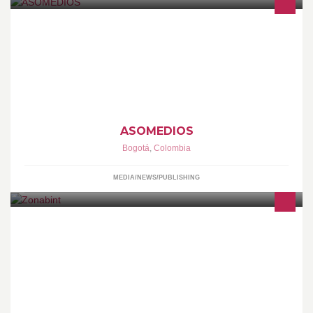
Asociacion Nacional de Medios de Comunicacion ASOMEDIOS
propende el desarrollo del sector de los medios de comunicacion
en Colombia
ASOMEDIOS
Bogotá
,
Colombia
MEDIA/NEWS/PUBLISHING
Zona de Bienestar Integral