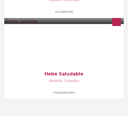
Medellín
,
Colombia
AUTOMOTIVE
HEBE comida 100% natural! Domicilios: 3225046
Hebe Saludable
Medellín
,
Colombia
FOOD/GROCERY