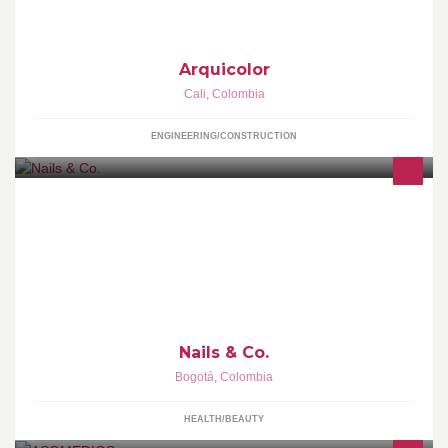
Arquicolor
Cali
,
Colombia
ENGINEERING/CONSTRUCTION
Nails & Co. es un lugar creado para el cuidado de tus uñas,
maneja las nuevas tendencias de nails bar con diseños únicos y
exclusivos
Nails & Co.
Bogotá
,
Colombia
HEALTH/BEAUTY