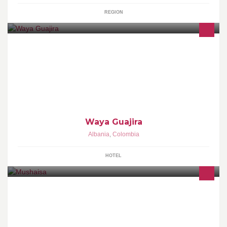
REGION
Bienvenidos a Waya Guajira, el primer proyecto eco turístico de la
región! Somos el nuevo destino ecológico, cultural, de aventura,
exótico y educativo en Colombia.
Waya Guajira
Albania
,
Colombia
HOTEL