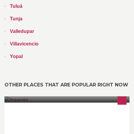
Tuluá
Tunja
Valledupar
Villavicencio
Yopal
OTHER PLACES THAT ARE POPULAR RIGHT NOW
Soluciones para humedades, pinturas lavables, estucos,
graniplast, pinturas epoxicas, pegantes cerámicos, esmaltes
sintéticos y rellenos