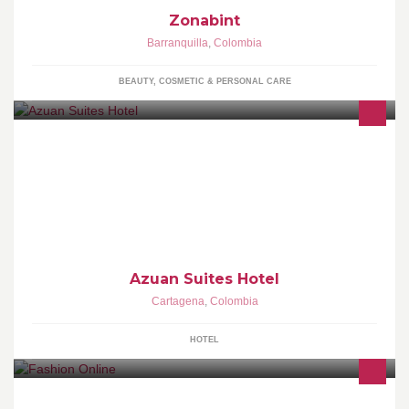
Zonabint
Barranquilla
,
Colombia
BEAUTY, COSMETIC & PERSONAL CARE
Excelente Servicio hotelero en Cartagena al Mejor Precio. ¡Ven a
La Heroica!
Azuan Suites Hotel
Cartagena
,
Colombia
HOTEL