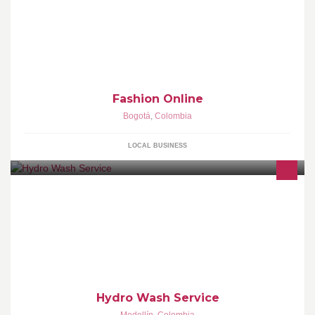
Venta local de ropa de ropa de marcas famosas..
Fashion Online
Bogotá
,
Colombia
LOCAL BUSINESS
Servicio de hidro lavado para motocicletas de cualquier cilindraje
Hydro Wash Service