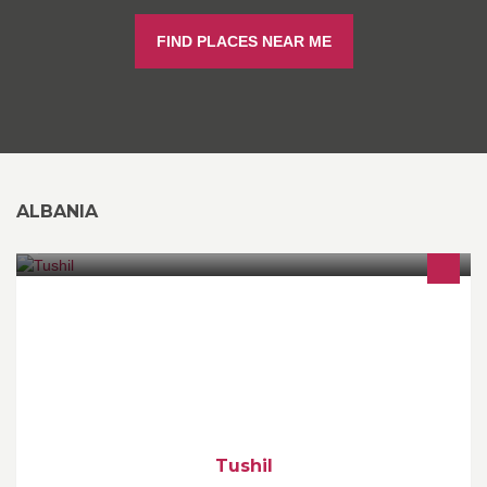
FIND PLACES NEAR ME
ALBANIA
ediiiii
Tushil