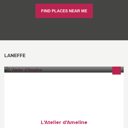
FIND PLACES NEAR ME
LANEFFE
L'Atelier d'Ameline est la branche artisanale de Metric Design.
L'Atelier propose des objets authentiques, uniques, faits mains et
personnalisables.
L'Atelier d'Ameline