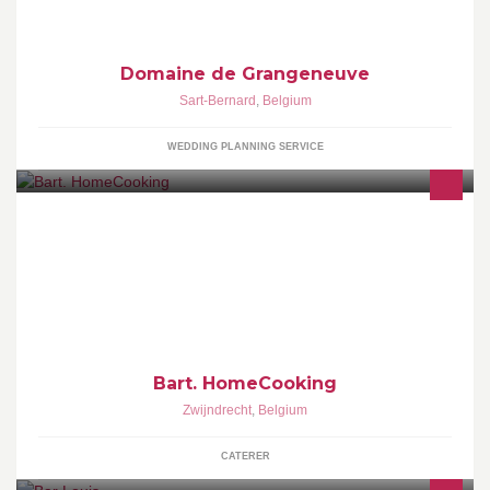
Domaine de Grangeneuve
Sart-Bernard
,
Belgium
WEDDING PLANNING SERVICE
Een etentje of feestje gepland, en geen zin om zelf te koken? Wij
koken op uw locatie. Geniet samen met uw gasten van een
culinaire avond zonder zorgen!
Bart. HomeCooking
Zwijndrecht
,
Belgium
CATERER