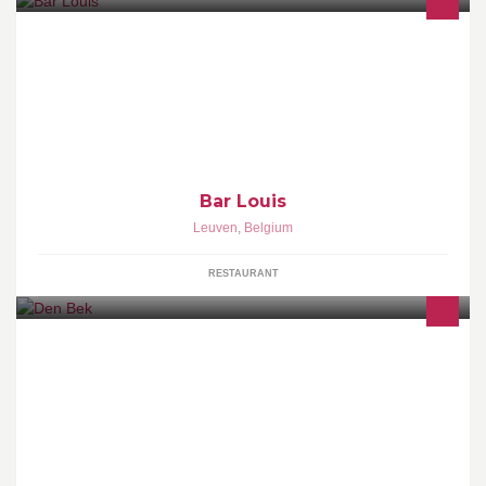
Laid-back Cosmopolitan Bar/Brasserie with great cocktails, gin &
tonics & exquisite food in a relaxed agreeable ambiance!!!
Bar Louis
Leuven
,
Belgium
RESTAURANT
Sfeerbistro