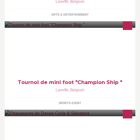
Laneffe
,
Belgium
ARTS & ENTERTAINMENT
Pour occuper vos vacances de Carnaval, nous organisons le
dimanche 21 février un tournoi de mini foot à la salle de Laneffe.
Soyez nombreux!
Tournoi de mini foot "Champion Ship "
Laneffe
,
Belgium
SPORTS EVENT
Ets Conti Salvatore 00 32 476 730 587 conti_salvatore@hotmail
TVA BE 0661 146 555 Made in Italy : http://shop.paoul.com/it/