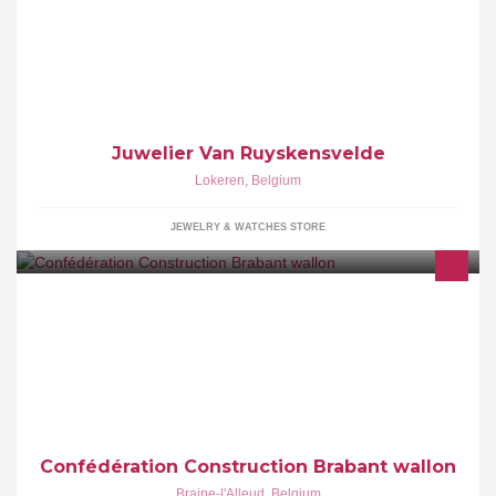
Uw lokale juwelier waar u steeds terecht kan voor een uitgebreide
keuze aan uurwerken, zilveren en gouden juwelen, parels en
trouwringen en herstellingen.
Juwelier Van Ruyskensvelde
Lokeren
,
Belgium
JEWELRY & WATCHES STORE
La Confédération Construction Brabant wallon défend les intérêts
de plus de 600 entrepreneurs actifs dans la construction, l'énergie
et l'environnement sur la jeune province.
Confédération Construction Brabant wallon
Braine-l'Alleud
,
Belgium