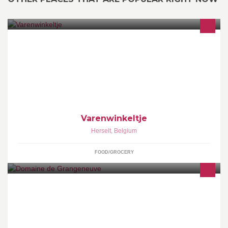
Brood en banket Verse charcuterie Dagelijkse voeding Groenten
en fruit Vis en mosselen
Varenwinkeltje
Herselt
,
Belgium
FOOD/GROCERY
Le Domaine de Grangeneuve, lieu de réception dédié à tout type
d’événements. Grange en pierre 17ème.