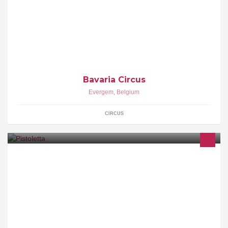
Circus Bavaria is gespecialiseerd in voorstellingen op
uitkoopbasis voor bedrijven, gemeenten en scholen. Ook verhuur
van tenten, tribunes, decors enz..
Bavaria Circus
Evergem
,
Belgium
CIRCUS
Broodjeszaak Evergem, afhalen of ter plaatste nuttigen Ontbijt,
verse dagsoep, belegde broodjes, paninis, spaghetti, lasagne,
frisse salade ..