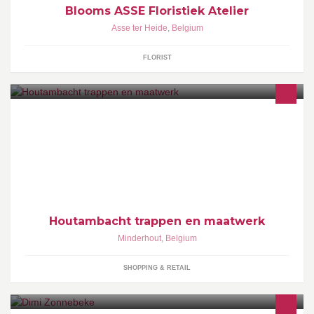
Blooms ASSE Floristiek Atelier
Asse ter Heide
,
Belgium
FLORIST
We maken hoofdzakelijk eiken trappen en tafels. Daarnaast
realiseren we divers maatwerk. Geopend op AFSPRAAK. Bij
voorkeur op zaterdag.
Houtambacht trappen en maatwerk
Minderhout
,
Belgium
SHOPPING & RETAIL