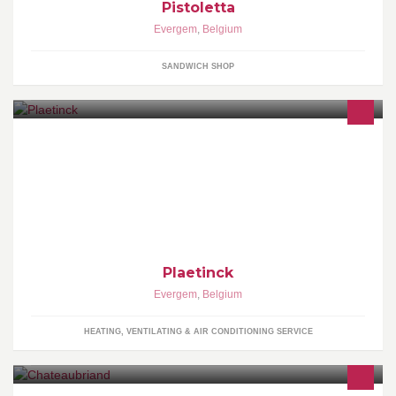
Pistoletta
Evergem
,
Belgium
SANDWICH SHOP
Plaetinck is gespecialiseerd in de installatie en onderhoud van
airconditioning, warmtepompen, koelcellen, ventilatie en
geursystemen.
Plaetinck
Evergem
,
Belgium
HEATING, VENTILATING & AIR CONDITIONING SERVICE