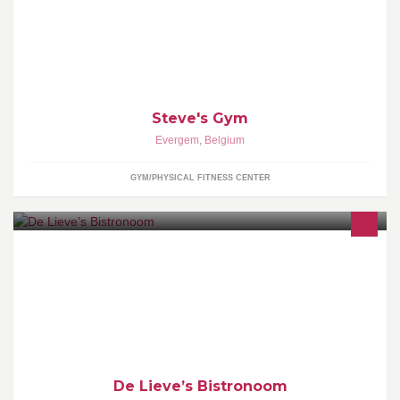
Steve's Gym
Evergem
,
Belgium
GYM/PHYSICAL FITNESS CENTER
In restaurant De Lieves Bistronoom wordt u hartelijk ontvangen
door chef-kok en zaakvoerder Koen Timmermans. Hij waakt er
over dat enkel marktverse ingrediënten van de beste kwaliteit
worden verwerkt tot sublieme lichtverteerbare gerechten.
De Lieve’s Bistronoom