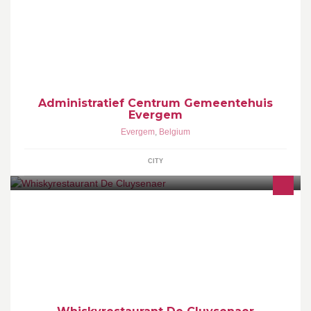
Administratief Centrum Gemeentehuis
Evergem
Evergem
,
Belgium
CITY
Ons restaurant heeft een uitgebreide collectie Schotse Single Malt
Whisky waar iedereen vrijblijvend kan kennismaken met Whisky
Niemand is verplicht ..