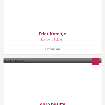
Kwaliteit is onze troef.
Friet-Keteltje
Evergem
,
Belgium
RESTAURANT
Hallo iedereen! Laat gerust een berichtje achter !! Groetjes Chana
! :)
All in beauty