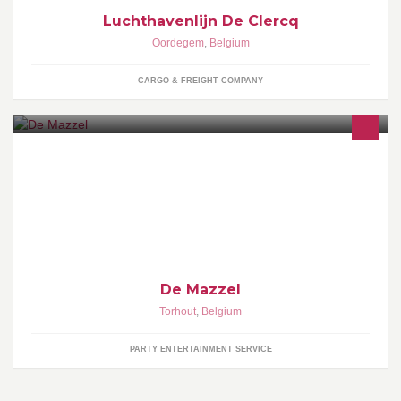
Luchthavenlijn De Clercq
Oordegem
,
Belgium
CARGO & FREIGHT COMPANY
Café en Feestzaal De Mazzel te Torhout. Op zoek naar een
feestzaal voor Uw privéfeest? Contacteer ons nog vandaag.
De Mazzel
Torhout
,
Belgium
PARTY ENTERTAINMENT SERVICE