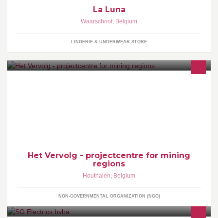
La Luna
Waarschoot
,
Belgium
LINGERIE & UNDERWEAR STORE
onafhankelijke ontwikkelingsorganisatie in de Belgisch Limburgs
Mijnstreek
Het Vervolg - projectcentre for mining
regions
Houthalen
,
Belgium
NON-GOVERNMENTAL ORGANIZATION (NGO)