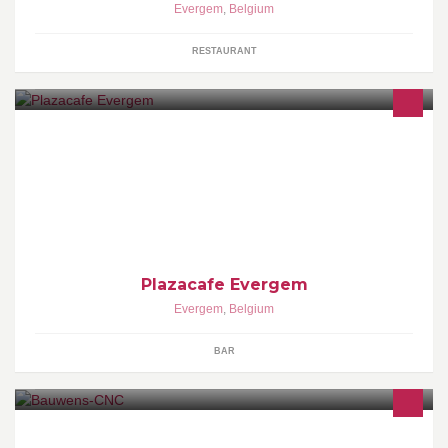
Evergem
,
Belgium
RESTAURANT
Plazacafe Evergem
Evergem
,
Belgium
BAR
Wie? Twee gemotiveerde broers die geen uitdaging uit de weg