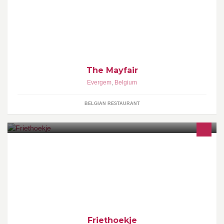
december terug open gaan we houden u op de hoogte
The Mayfair
Evergem
,
Belgium
BELGIAN RESTAURANT
The place to be om een lekker frietje te stekken in een gezellige
omgeving!!!
Friethoekje