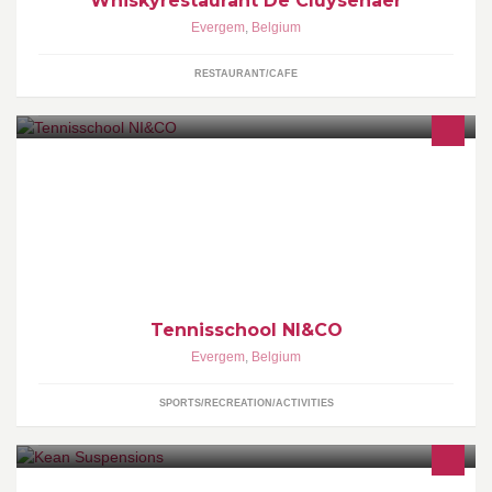
Whiskyrestaurant De Cluysenaer
Evergem
,
Belgium
RESTAURANT/CAFE
Tennisschool NI&CO
Evergem
,
Belgium
SPORTS/RECREATION/ACTIVITIES