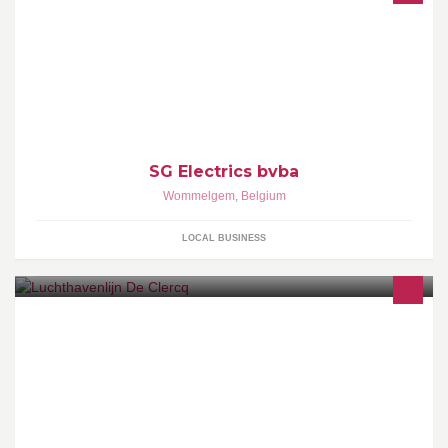
U heeft een woning gekocht en het keuringsverslag is negatief?
Uw installatie is dringend aan renovatie toe?U bent aan het
bouwen en zoekt nog een betrouwbare partner voor de
elektriciteit?Dan is SG Electrics de partner waaraan u moet
denken.
SG Electrics bvba
Wommelgem
,
Belgium
LOCAL BUSINESS
U zoekt comfortabel en stipt vervoer naar de luchthaven of een
andere bestemming? Dan bent u bij Luchthavenlijn De Clercq
aan het juiste adres!