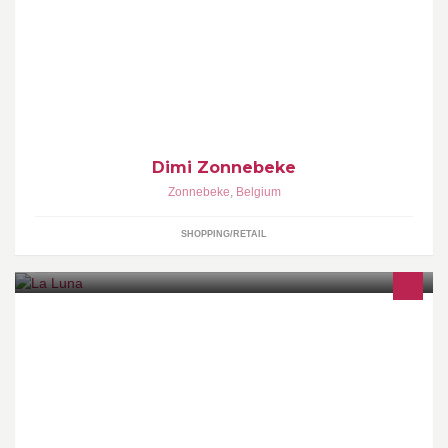
DIMI is naast een unieke speelgoedwinkel eveneens
gespecialiseerd in kantoorartikelen, daarnaast beschikt men over
een uitgebreid assortiment handtassen.
Dimi Zonnebeke
Zonnebeke
,
Belgium
SHOPPING/RETAIL
Lingerie, nachtkleding, badmode, ondergoed voor dames, heren
en kinderen