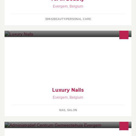
Evergem
,
Belgium
SPAS/BEAUTY/PERSONAL CARE
Zelfstandige nagelstyliste. Bij Luxury Nails wordt enkel met het
beste gewerkt; de kwaliteitsvolle producten van Pronails !
Luxury Nails
Evergem
,
Belgium
NAIL SALON