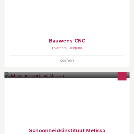
gaan. Wat? Ontwerp en vervaardigen van gepersonaliseerde
CNC-producten uit hout.
Bauwens-CNC
Evergem
,
Belgium
COMPANY
Schoonheidsinstituut
Schoonheidsinstituut Melissa