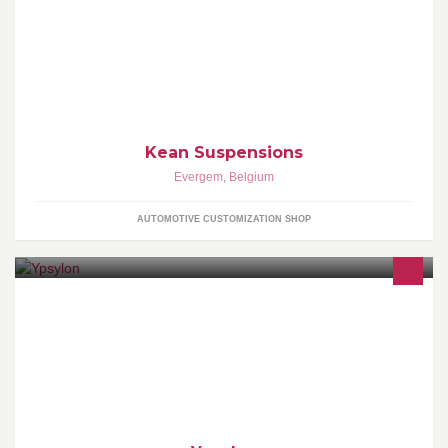
Lowering is science! http://www.keansuspensions.com Contact us:
keansuspensions@gmail.com
Kean Suspensions
Evergem
,
Belgium
AUTOMOTIVE CUSTOMIZATION SHOP
Een brasserie waar gezelligheid troef is, en waar men naar
hartenlust kan tafelen, ook met kinderen.