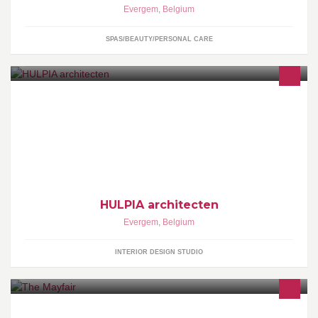
Evergem
,
Belgium
SPAS/BEAUTY/PERSONAL CARE
Architectuur, interieurstudies en coordinatie van aannemingen
zorgen voor een totaalconcept van uw bouwplannen.
HULPIA architecten
Evergem
,
Belgium
INTERIOR DESIGN STUDIO
restaurant the Mayfair is overgenomen . Het zal ongeveer