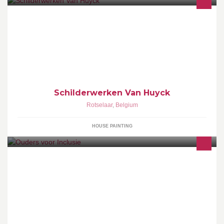
Schilderwerken Van Huyck
Schilderwerken Van Huyck
Rotselaar
,
Belgium
HOUSE PAINTING
Kwaliteit van Bestaan is een mensenrecht ! Ouders voor Inclusie
streven voor dit recht voor alle kinderen met beperking van
verschillende aard en graad.