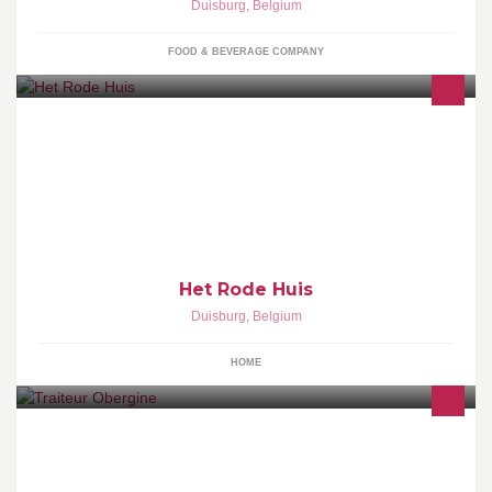
Duisburg
,
Belgium
FOOD & BEVERAGE COMPANY
Het Rode Huis
Duisburg
,
Belgium
HOME
Traiteur Obergine maakt feesten op maat. Wij zorgen voor een
maaltijd aan tafel, receptie's , walking dinners , enz... In onze
winkel kan je altijd terecht voor vers bereide maaltijden, broodjes