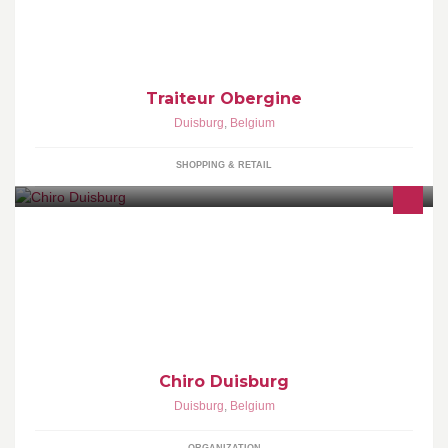
en cadeaumanden
Traiteur Obergine
Duisburg
,
Belgium
SHOPPING & RETAIL
De plezantste jeugdbeweging van Duisburg en omstreken! Elke
zaterdag van 14u tot 17u kan je terecht in de lokalen van Pachthof
Stroykens.
Chiro Duisburg
Duisburg
,
Belgium