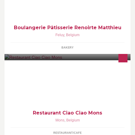
offrir la meilleure qualité. Savourez le savoir faire que cet artisan
met quotidiennement au service de ses clients. Le plaisir à l'état
pur.
Boulangerie Pâtisserie Renoirte Matthieu
Feluy
,
Belgium
BAKERY
Roberto et Nancy vous accueillent dans un domaine classé,
entièrement rénové et dans une ambiance lounge et agréable...
Restaurant Ciao Ciao Mons
Mons
,
Belgium
RESTAURANT/CAFE