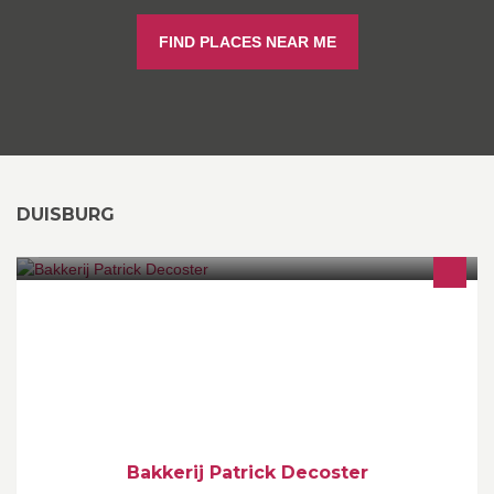
FIND PLACES NEAR ME
DUISBURG
Dit is de officiële facebook pagina van bakkerij Patrick Decoster.
Wij zijn een kroonbakker die exclusief werkt met de chocolade
van Valrhona.
Bakkerij Patrick Decoster