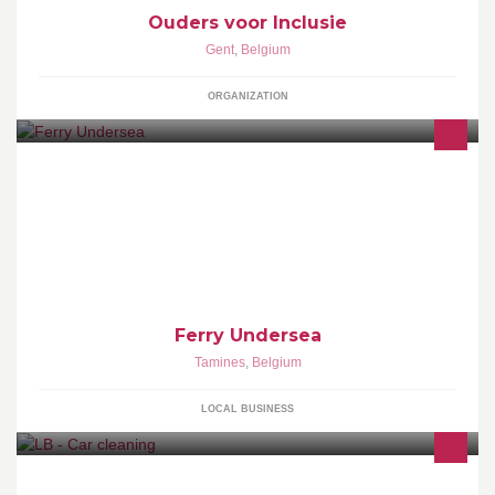
Ouders voor Inclusie
Gent
,
Belgium
ORGANIZATION
Venez découvrir ou pratiquer la plongée avec nous ! Ecole de
pongée et club PADI - CMAS - IANTD pour tous niveaux, du
débutant au plongeur technique.
Ferry Undersea
Tamines
,
Belgium
LOCAL BUSINESS