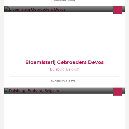
ORGANIZATION
Snijbloemen in geuren en kleuren, Gebroeders Devos gaat alles
opfleuren!
Bloemisterij Gebroeders Devos
Duisburg
,
Belgium
SHOPPING & RETAIL