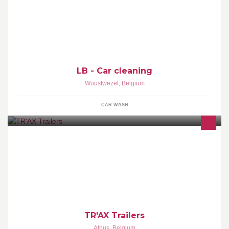
Car cleaning and detailing
LB - Car cleaning
Wuustwezel
,
Belgium
CAR WASH
Constructeur de remorques et semi-remorques sur mesure
TR'AX Trailers
Athus
,
Belgium