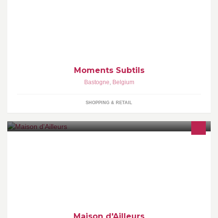
Moments Subtils
Bastogne
,
Belgium
SHOPPING & RETAIL
Maison d'Ailleurs implantée en Belgique (à la frontière
Luxembourgeoise), s'est associée aux meilleurs artisans de l'Inde
et de l'Indonésie pour importer d
Maison d'Ailleurs