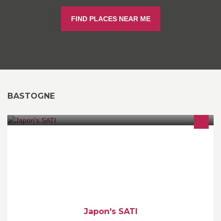
FIND PLACES NEAR ME
BASTOGNE
Japon's SATI. La nourritre et laccent est mis sur des ingredients
frais et de style Europe exotique restaurant traditionnel japonais
Japon's SATI