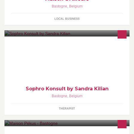
Bastogne
,
Belgium
LOCAL BUSINESS
Cabinet de Sophrologie et Sophro Analyse Séances individuelles
au cabinet ou par skype Ateliers de groupe Arlon - Bastogne -
skype
Sophro Konsult by Sandra Kilian
Bastogne
,
Belgium
THERAPIST