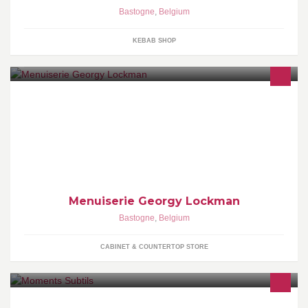
Bastogne
,
Belgium
KEBAB SHOP
Votre spécialiste en cuisines et menuiserie intérieure depuis plus
de 25 ans
Menuiserie Georgy Lockman
Bastogne
,
Belgium
CABINET & COUNTERTOP STORE
Moments Subtils