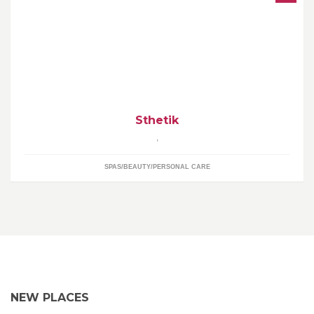
Actualités, promos et nouveautés de S'thétik
Sthetik
,
SPAS/BEAUTY/PERSONAL CARE
NEW PLACES