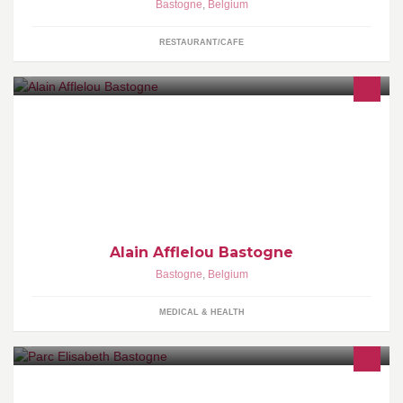
Bastogne
,
Belgium
RESTAURANT/CAFE
Magasin Franchisé qui propose des forfaits optique et solaire tous
budgets. Des Packs lentilles journalière et mensuelle. Contrôles
de vue gratuit.
Alain Afflelou Bastogne
Bastogne
,
Belgium
MEDICAL & HEALTH