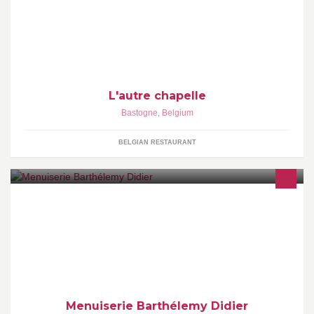
grand rue a Bastogne.
L'autre chapelle
Bastogne
,
Belgium
BELGIAN RESTAURANT
Portes, dressings, parquets, plafonds, escaliers, chassis PVC, etc.
Renseignements au 0495/21.80.13 ou didier-
barthelemy@hotmail.com
Menuiserie Barthélemy Didier