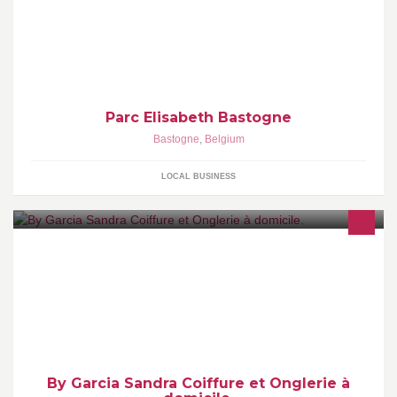
Parc Elisabeth Bastogne
Bastogne
,
Belgium
LOCAL BUSINESS
Coiffure et onglerie à domicile. Bastogne et environs. Formations
privées du métier de Prothésiste Ongulaire. Ventes de produits
coiffure et onglerie.
By Garcia Sandra Coiffure et Onglerie à