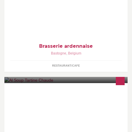
Brasserie ardennaise
Bastogne
,
Belgium
RESTAURANT/CAFE
Soupes maison, tartines chaudes , pâtes , salade, croques , café,
soft... Ouvert du lundi au samedi de 11h à 15h, fermé les jours
fériés.