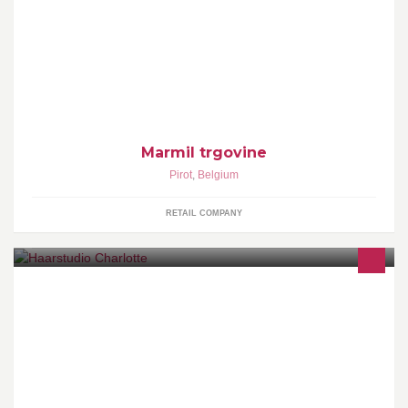
Dobrodošli na zvaničnu Facebook stranicu kompanije Marmil
d.o.o.
Marmil trgovine
Pirot
,
Belgium
RETAIL COMPANY
Ik verzorg je graag een knappe/mooie coupe haar. Voor jong en
oud. Voor dames,heren en kinderen. Grtjs Charlotte Geyskens