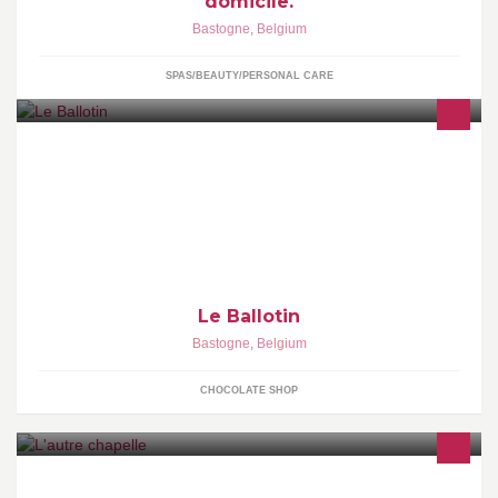
domicile.
Bastogne
,
Belgium
SPAS/BEAUTY/PERSONAL CARE
Délicieux chocolats, paniers garnis, dragées, confiserie ...
Le Ballotin
Bastogne
,
Belgium
CHOCOLATE SHOP
L'autre chapelle est une friterie restaurant, située au milieu de la