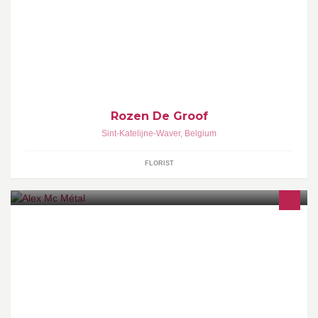
Een bloem van een winkel
Rozen De Groof
Sint-Katelijne-Waver
,
Belgium
FLORIST
Métallerie, recyclage artistique, créations métalliques