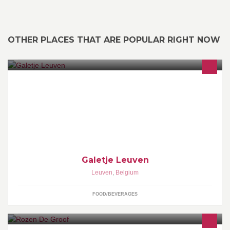
OTHER PLACES THAT ARE POPULAR RIGHT NOW
Huisbereid ijs met enkel kwaliteitsproducten. Van chocolade en
vanille tot After Eight en mascarpone met vijg; bij ons is er voor
ieder wat wils.
Galetje Leuven
Leuven
,
Belgium
FOOD/BEVERAGES