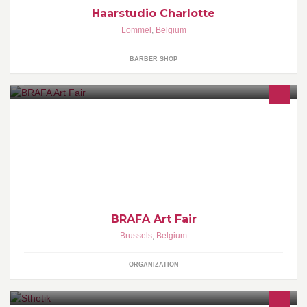
Haarstudio Charlotte
Lommel
,
Belgium
BARBER SHOP
21 - 29 January 2017, Tour & Taxis. BRAFA (Brussels Art Fair) is
one of the leading European art and antiques fairs.
BRAFA Art Fair
Brussels
,
Belgium
ORGANIZATION