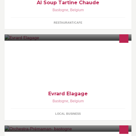
Al Soup Tartine Chaude
Bastogne
,
Belgium
RESTAURANT/CAFE
Evrard Elagage est actif dans le secteur des parcs et jardins. Nos
services : taille raisonnée, élagage et abattage d'arbres de tout
format.
Evrard Elagage
Bastogne
,
Belgium
LOCAL BUSINESS