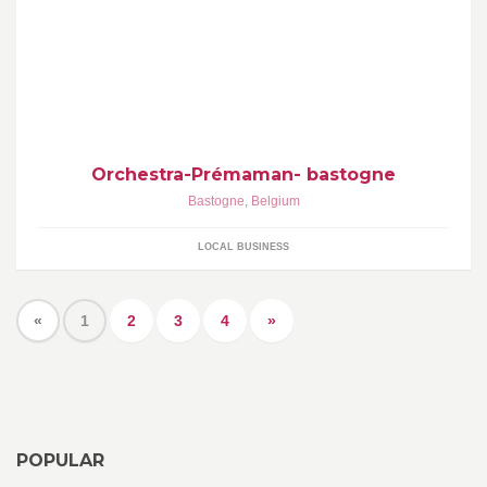
article de puériculture, de vêtements enfants de 0-14 ans,
vêtements de maternité
Orchestra-Prémaman- bastogne
Bastogne
,
Belgium
LOCAL BUSINESS
«
1
2
3
4
»
POPULAR