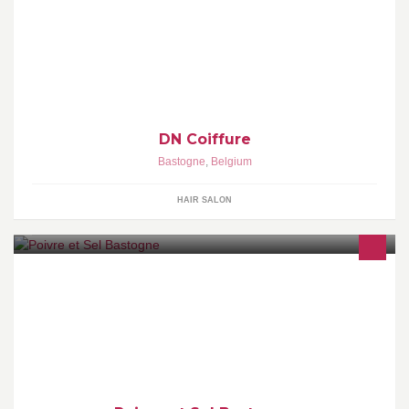
Salon DN Coiffure. 159 C Route de Marche 6600 Bastogne.
061/26.77.26. Nathalie Delacollette.
DN Coiffure
Bastogne
,
Belgium
HAIR SALON
www.poivreetsel.eu