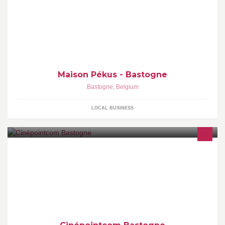
Le choix en idées cadeaux pour les baptêmes, les communions,
les mariages ou juste pour faire plaisir. Pralines de luxe : Gartner.
Maison Pékus - Bastogne
Bastogne
,
Belgium
LOCAL BUSINESS