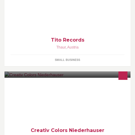
Management sich bewegt. Gegründet im Jahre 1997
Tito Records
Thaur
,
Austria
SMALL BUSINESS
wir bieten sämtliche Malerarbeiten, Verputz- und
Spachteltechniken, Dein Wunsch ist unsere Herausforderung
Creativ Colors Niederhauser