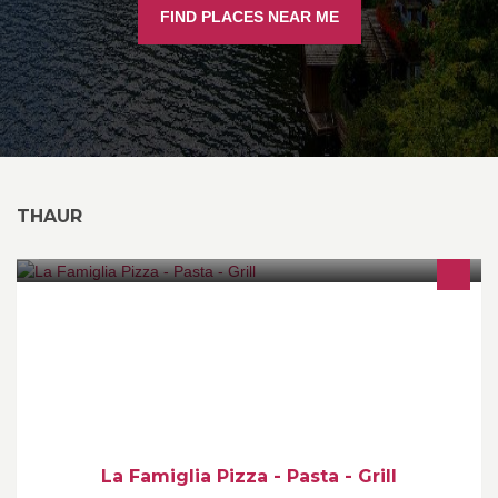
FIND PLACES NEAR ME
THAUR
La Famiglia Pizza Pasta & Grill begrüßt Euch Mo.-Sa. von 11.30-
23.00 Uhr herzlich. Warme Küche von 11.30 - 14.00Uhr und 17.30
- 22 Uhr. Buon Appetito
La Famiglia Pizza - Pasta - Grill