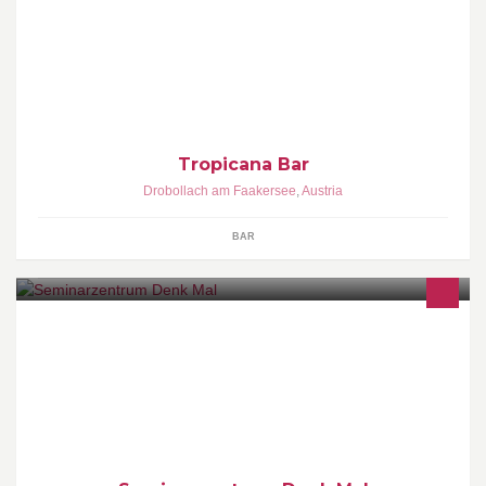
Ab Nov -März haben wir von Dienstag bis Samstag geöffnet . Für
größere Feiern öffnen wir gerne auch an anderen Tagen . LG
Euer Tropiteam
Tropicana Bar
Drobollach am Faakersee
,
Austria
BAR
Büroorganisation, EDV-Seminare und mehr www.denkmal.at