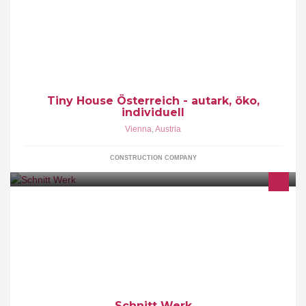
Tiny House, Mobiles Wohnen - autark, eco / öko, individuell
Tiny House Österreich - autark, öko,
individuell
Vienna
,
Austria
CONSTRUCTION COMPANY
Stylistin on Tour
Schnitt Werk