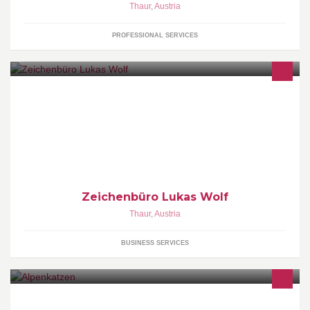
Thaur
,
Austria
PROFESSIONAL SERVICES
technischer Zeichner für Brandschutzpläne & Flucht- und
Rettungspläne.
Zeichenbüro Lukas Wolf
Thaur
,
Austria
BUSINESS SERVICES
Handgemachte Kostbarkeiten genäht gehäkelt gestrickt