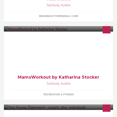
Salzburg
,
Austria
SPAS/BEAUTY/PERSONAL CARE
Training für Mamis mit oder ohne Baby/Kind. Pilates, Fatburner
Workout, Outdoor Training, FitdankBaby
MamsWorkout by Katharina Stocker
Salzburg
,
Austria
RECREATION & FITNESS