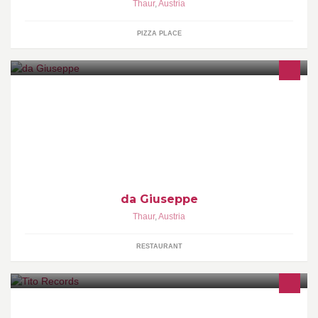
Thaur
,
Austria
PIZZA PLACE
Wer genießt und verspürt nicht gern pure italienische Lebens-
und Gaumenfreude? Warum dazu in die Ferne schweifen, wenn
das Gute liegt so nah?
da Giuseppe
Thaur
,
Austria
RESTAURANT
Tito Records ist ein kleines Label das sich eher im Booking und