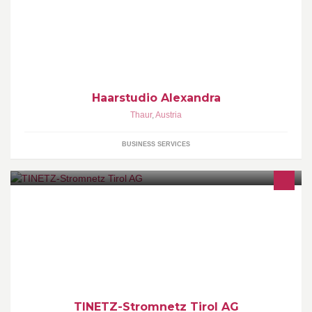
Haarstudio Alexandra
Thaur
,
Austria
BUSINESS SERVICES
Wir setzen uns mit unseren Mitarbeiterinnen und Mitarbeitern
dafür ein, dass in Tirol das Licht nicht ausgeht.
TINETZ-Stromnetz Tirol AG