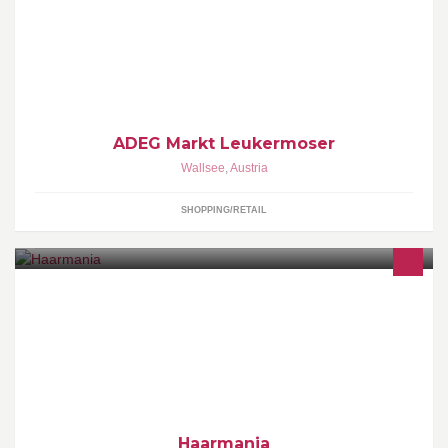
ECG- und Mediengesetz-Link:
http://www.wkoecg.at/Web/Ecg.aspx?FirmaID=65214468-985f-
4110-aa10-0cba74cf2db1
ADEG Markt Leukermoser
Wallsee
,
Austria
SHOPPING/RETAIL
"Haarmania" Der Friseurladen von morgen!!Mit viel Liebe,
Begeisterung und Tatendrang von der Sladja Ilic am 13. Februar
2012 gegründet und eröffnet.
Haarmania