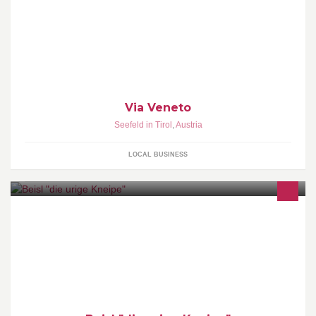
Via Veneto
Seefeld in Tirol
,
Austria
LOCAL BUSINESS
Beisl " die urige Kneipe" - Do bin i dahoam !