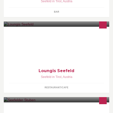
Seefeld in Tirol
,
Austria
BAR
Das neue Loungis in Seefeld begeistert mit internationalen
Schmankerln und bietet ein gemütliches Ambiente für jeden
Anlass.
Loungis Seefeld
Seefeld in Tirol
,
Austria
RESTAURANT/CAFE