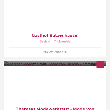
Gasthof Batzenhäusel
Seefeld in Tirol
,
Austria
RESTAURANT/CAFE
Theresa`s Modewerkstatt - Mode von Theresia Grimminger. Haute
Couture und Maßschneiderei der Tiroler Schneidermeisterin
Theresia Grimminger
Theresas Modewerkstatt - Mode von