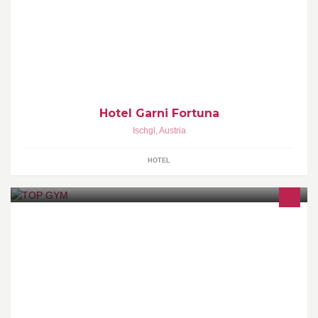
Das Fortuna ist der Tipp für Junge und Jung gebliebene. Toplage
in Ischgl. Spassfaktor hoch 3!!! Bei uns seid ihr in den Besten
Händen!
Hotel Garni Fortuna
Ischgl
,
Austria
HOTEL
Befindet sich im Q19