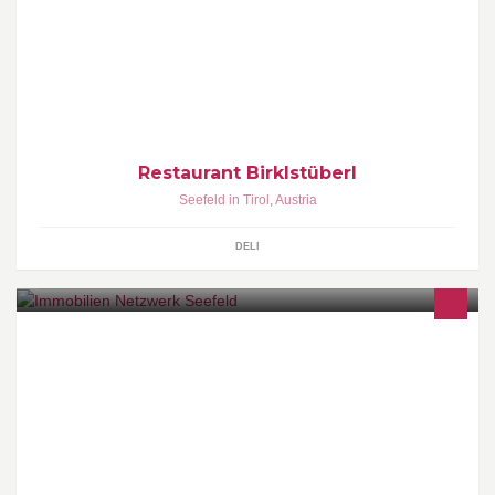
Hier kochen Robert & Robert bereits in zweiter Generation.
Restaurant Birklstüberl
Seefeld in Tirol
,
Austria
DELI
Immobilien Netzwerk Seefeld e.U.