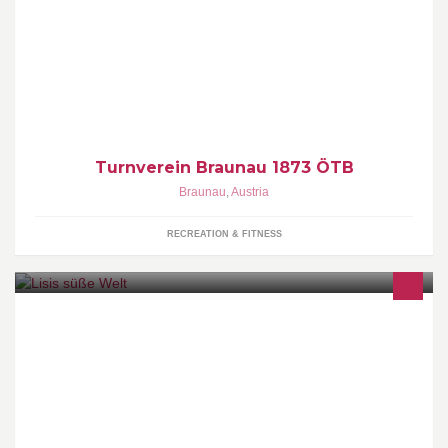
Das Turnangebot des ÖTB Braunau findet von MO - SA in der
Jahnturnhalle statt. Vom Mutter-Kind Turnen bis hin zur Senioren
Gymnastik - alle machen mit!
Turnverein Braunau 1873 ÖTB
Braunau
,
Austria
RECREATION & FITNESS
WILLKOMMEN IN MEINER "SÜSSEN WELT"! Kontakt:
elisabeth@lisissuessewelt.at