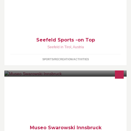
Sportbetriebe Seefelds: Bergbahnen Rosshütte, Olympia Sport-
und Kongresszentrum, WM-Sportanlagen, Golfacademy und
Strandperle!
Seefeld Sports -on Top
Seefeld in Tirol
,
Austria
SPORTS/RECREATION/ACTIVITIES
Museo Swarowski Innsbruck