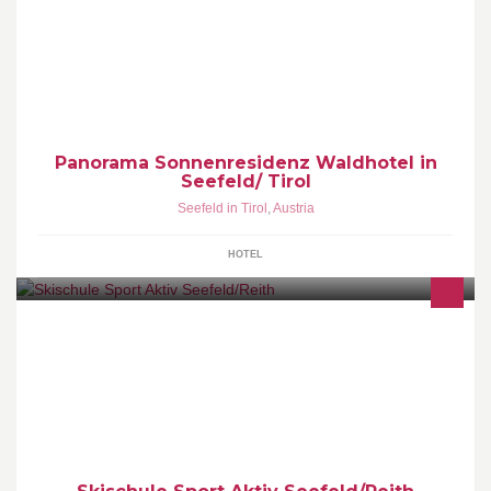
Herzlich Willkommen auf dem Sonnenhügel von Seefeld am Fuße
der Roßhütte mit den urigen Almen. Das Waldhotel in Seefeld ist
der ideale Urlaubsort für Kinder und Familien.
Panorama Sonnenresidenz Waldhotel in
Seefeld/ Tirol
Seefeld in Tirol
,
Austria
HOTEL
Schischule & Snowboardschule Sport Aktiv Seefeld in Tirol und
Reith bei Seefeld. Unvergessliche Sommer und Winterurlaube mit
umfangreichem Sportangebot. Gruppen- und Privatunterricht,
Kinderschischule und Langlaufstunden.