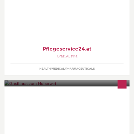
Wenn Menschen Hilfe brauchen, sind wir für sie da!
Pflegeservice24.at
Graz
,
Austria
HEALTH/MEDICAL/PHARMACEUTICALS
Betriebsurlaub von 23. August bis 12. September