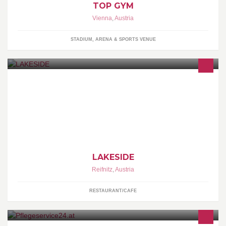
TOP GYM
Vienna
,
Austria
STADIUM, ARENA & SPORTS VENUE
Lakeside Reifnitz, Essen am Wörthersee, Haubenlokal, Strandbar,
Bootsanglegeplatz, Marina
LAKESIDE
Reifnitz
,
Austria
RESTAURANT/CAFE