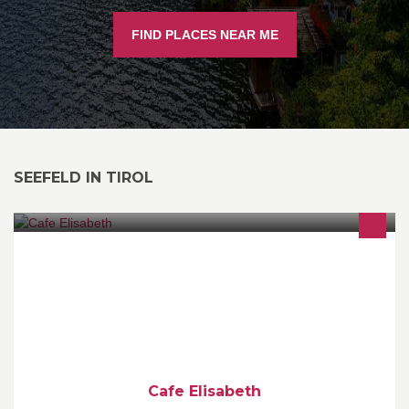
FIND PLACES NEAR ME
SEEFELD IN TIROL
Das Cafe mit Herz und gemütlicher Atmosphäre,Apres-ski,
Partystimmung, und internationales Publikum.Ich spräche
Deutsch, Russisch, Italienisch, Englisch, Portogiesisch und
Spanisch
Cafe Elisabeth