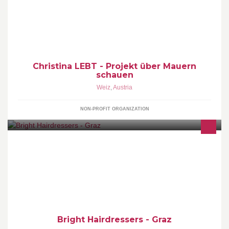
Christina Lebt - Verein für Menschen mit Behinderung
Christina LEBT - Projekt über Mauern
schauen
Weiz
,
Austria
NON-PROFIT ORGANIZATION
art & fashion team - hairstyling Öffnungszeiten: Mo: 9:00 - 18:00
Di-Fr: 9:00 - 19:00 Sa: 9:00 - 13:00
Bright Hairdressers - Graz