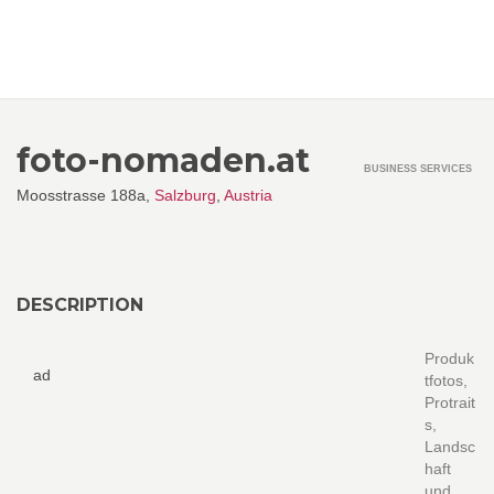
foto-nomaden.at
BUSINESS SERVICES
Moosstrasse 188a,
Salzburg
,
Austria
DESCRIPTION
Produk
ad
tfotos,
Protrait
s,
Landsc
haft
und