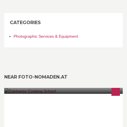
CATEGORIES
Photographic Services & Equipment
NEAR FOTO-NOMADEN.AT
The cooking school is in old town. Try your hand at cooking
authentic austrian dishes :-)