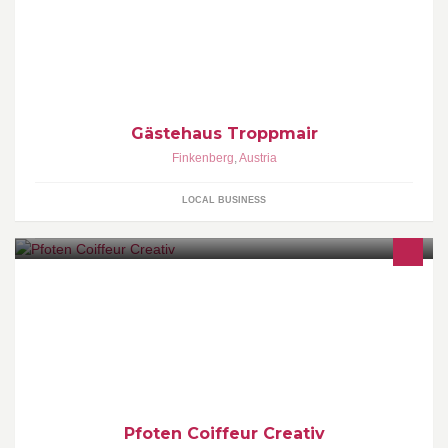
Unser Haus liegt in ruhiger zentraler Lage im schönen
Finkenberg und ist zum Verbringen Ihrer schönsten Tage im Jahr
ideal geeignet.
Gästehaus Troppmair
Finkenberg
,
Austria
LOCAL BUSINESS
Hundefriseur, Fellpflege, Katzenpflege, Hundenahrung
Pfoten Coiffeur Creativ