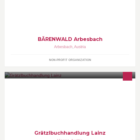
Näheres zum BÄRENWALD Arbesbach unter www.baerenwald.at
Mitglied der Arge Waldviertel Jugend www.waldviertel.at/jugend
Wandertipp:
http://www.bergfex.at/sommer/arbesbach/touren/wanderung/1833
8,beeren-baeren-weg/
BÄRENWALD Arbesbach
Arbesbach
,
Austria
NON-PROFIT ORGANIZATION
Bücher & Schreibwaren
Grätzlbuchhandlung Lainz