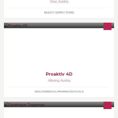
Graz
,
Austria
BEAUTY SUPPLY STORE
PROAKTIV 4D - Die neue Dimension des gesunden Sports
www.proaktiv4d.at
Proaktiv 4D
Attnang
,
Austria
HEALTH/MEDICAL/PHARMACEUTICALS