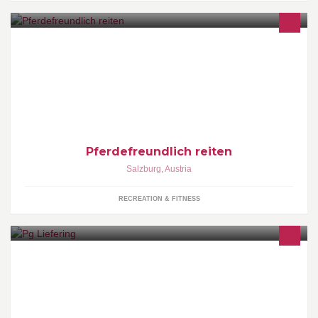
Reitunterricht, Beritt,Einreiten und Ausbilden von
Jungpferden.Alles auf Basis der klassischen Reitkunst.
Reitstunden und Ausritte auf braven Schulpferden!
Pferdefreundlich reiten
Salzburg
,
Austria
RECREATION & FITNESS